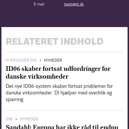
E-mail
beeb@di.dk
RELATERET INDHOLD
VI RÅDGIVER DIG
NYHEDER
•
ID06 skaber fortsat udfordringer for
danske virksomheder
Det nye ID06-system skaber fortsat problemer for
danske virksomheder. DI hjælper med overblik og
sparring.
DIB
NYHEDER
•
Sandahl: Europa har ikke råd til endnu