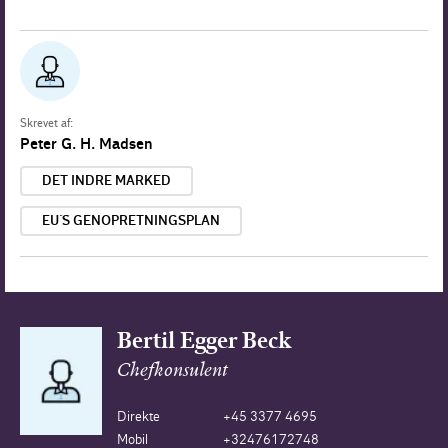
Skrevet af:
Peter G. H. Madsen
DET INDRE MARKED
EU´S GENOPRETNINGSPLAN
Bertil Egger Beck
Chefkonsulent
Direkte
+45 3377 4695
Mobil
+32476172748