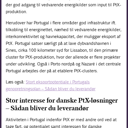
der god adgang til vedvarende energikilder som input til PtX-
produktion.
Herudover har Portugal i flere områder god infrastruktur ift.
tilkobling til energinettet, nærhed til vedvarende energikilder,
interkonnektivitet og havnekapacitet, der muliggør eksport af
PtX. Portugal satser særligt på at lave dybvandshavnen i
Sines, cirka 100 kilometer syd for Lissabon, til den primære
cluster for PtX-produktion, hvor der allerede er flere projekter
under udvikling. Også i Porto nordpå og Nazaré i det centrale
Portugal arbejdes der på at etablere PtX-clusters.
Læs også:
Stort eksportpotentiale i Portugals
genopretningsplan – Sådan bliver du leverandør
Stor interesse for danske PtX-løsninger
– Sådan bliver du leverandør
Aktiviteten i Portugal indenfor PtX er med andre ord ved at
tage fart, og potentialet samt interessen for danske