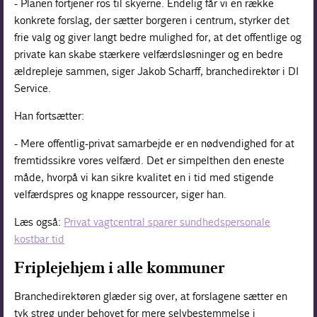
- Planen fortjener ros til skyerne. Endelig får vi en række
konkrete forslag, der sætter borgeren i centrum, styrker det
frie valg og giver langt bedre mulighed for, at det offentlige og
private kan skabe stærkere velfærdsløsninger og en bedre
ældrepleje sammen, siger Jakob Scharff, branchedirektør i DI
Service.
Han fortsætter:
- Mere offentlig-privat samarbejde er en nødvendighed for at
fremtidssikre vores velfærd. Det er simpelthen den eneste
måde, hvorpå vi kan sikre kvalitet en i tid med stigende
velfærdspres og knappe ressourcer, siger han.
Læs også:
Privat vagtcentral sparer sundhedspersonale
kostbar tid
Friplejehjem i alle kommuner
Branchedirektøren glæder sig over, at forslagene sætter en
tyk streg under behovet for mere selvbestemmelse i