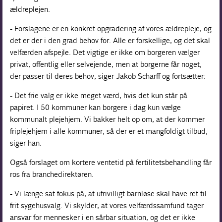
ældreplejen.
- Forslagene er en konkret opgradering af vores ældrepleje, og
det er der i den grad behov for. Alle er forskellige, og det skal
velfærden afspejle. Det vigtige er ikke om borgeren vælger
privat, offentlig eller selvejende, men at borgerne får noget,
der passer til deres behov, siger Jakob Scharff og fortsætter:
- Det frie valg er ikke meget værd, hvis det kun står på
papiret. I 50 kommuner kan borgere i dag kun vælge
kommunalt plejehjem. Vi bakker helt op om, at der kommer
friplejehjem i alle kommuner, så der er et mangfoldigt tilbud,
siger han.
Også forslaget om kortere ventetid på fertilitetsbehandling får
ros fra branchedirektøren.
- Vi længe sat fokus på, at ufrivilligt barnløse skal have ret til
frit sygehusvalg. Vi skylder, at vores velfærdssamfund tager
ansvar for mennesker i en sårbar situation, og det er ikke