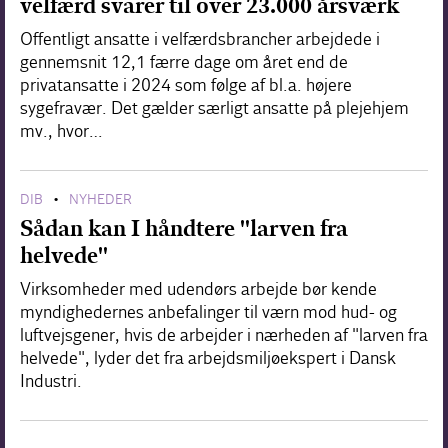
velfærd svarer til over 23.000 årsværk
Offentligt ansatte i velfærdsbrancher arbejdede i
gennemsnit 12,1 færre dage om året end de
privatansatte i 2024 som følge af bl.a. højere
sygefravær. Det gælder særligt ansatte på plejehjem
mv., hvor…
DIB
NYHEDER
•
Sådan kan I håndtere "larven fra
helvede"
Virksomheder med udendørs arbejde bør kende
myndighedernes anbefalinger til værn mod hud- og
luftvejsgener, hvis de arbejder i nærheden af "larven fra
helvede", lyder det fra arbejdsmiljøekspert i Dansk
Industri.