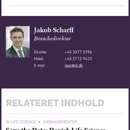
Jakob Scharff
Branchedirektør
Direkte
+45 3377 3996
Mobil
+45 2112 9423
E-mail
jasc@di.dk
RELATERET INDHOLD
DI LIFE SCIENCE
ARRANGEMENTER
•