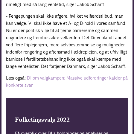
rimeligt med så lang ventetid, siger Jakob Scharff.
- Pengepungen skal ikke afgøre, hvilket velfærdstilbud, man
kan vælge. Vi skal ikke have et A- og B-hold i vores samfund.
Nu er der politisk vilje til at fjerne barriererne og sammen
opgradere og fremtidssikre velfærden. Det får vi blandt andet
ved flere friplejehjem, mere selvbestemmelse og muligheder
indenfor rengøring og aftensmad i ældreplejen, og at ufrivilligt
barnløse i fertilitetsbehandling ikke også skal kæmpe med
lange ventelister. Det fortjener Danmark, siger Jakob Scharff.
Læs også:
DI om valgkampen: Massive udfordringer kalder på
konkrete svar
Folketingsvalg 2022
Få overblik over DI’s holdninger og analyser og