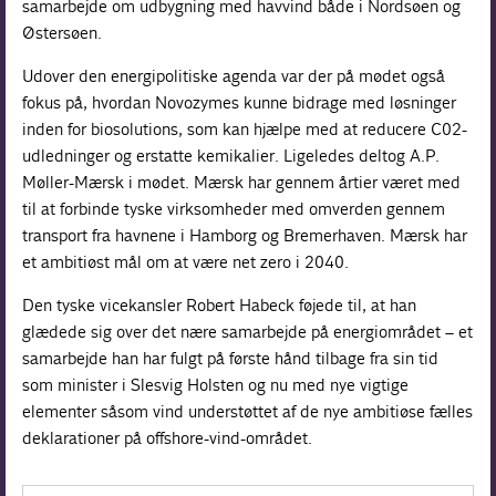
samarbejde om udbygning med havvind både i Nordsøen og
Østersøen.
Udover den energipolitiske agenda var der på mødet også
fokus på, hvordan Novozymes kunne bidrage med løsninger
inden for biosolutions, som kan hjælpe med at reducere C02-
udledninger og erstatte kemikalier. Ligeledes deltog A.P.
Møller-Mærsk i mødet. Mærsk har gennem årtier været med
til at forbinde tyske virksomheder med omverden gennem
transport fra havnene i Hamborg og Bremerhaven. Mærsk har
et ambitiøst mål om at være net zero i 2040.
Den tyske vicekansler Robert Habeck føjede til, at han
glædede sig over det nære samarbejde på energiområdet – et
samarbejde han har fulgt på første hånd tilbage fra sin tid
som minister i Slesvig Holsten og nu med nye vigtige
elementer såsom vind understøttet af de nye ambitiøse fælles
deklarationer på offshore-vind-området.