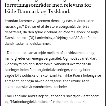
forretningsområder med relevans for
både Danmark og Tyskland.
Hvordan kommer vi igennem denne og næste vinter uden
russisk gas? Det var et af de store spørgsmål, der blev
debatteret, da den tyske vicekansler Robert Habeck besøgte
Dansk Industri (DI) i anledning af fejringen af 30 året for det
dansk-tyske handelskammer.
- Der er et tæt samarbejde mellem både virksomheder og
myndigheder om energispørgsmålet. Og mødet var et klart
vidnesbyrd om den store tyske lydhørhed overfor dansk
løsninger inden for energieffektiviseringer, vind og brint,
sagde DI’s politiske direktør Emil Fannikke Kiær i forlængelse
af mødet, der også havde deltagelse af en række af de
største danske virksomheders topchefer.
Emil Fannikke Kiær tilføjede, at både”Esbjerg-deklarationen”
og ”Marienborgdeklarationen” vidner om det stærke