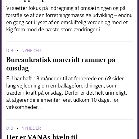
Vi sætter fokus på indregning af omsætningen og på
forståelse af den forretningsmæssige udvikling – endnu
en gang set i lyset af en omskiftelig verden og med et
kig frem mod de næste store ændringer i…
DIB
NYHEDER
•
Bureaukratisk mareridt rammer på
onsdag
EU har haft 18 måneder til at forberede en 69 sider
lang vejledning om emballageforordningen, som
træder i kraft på onsdag. Derfor er det helt urimeligt,
at afgørende elementer først udkom 10 dage, før
virksomheder…
DIB
NYHEDER
•
Her er VANAs hjælp til