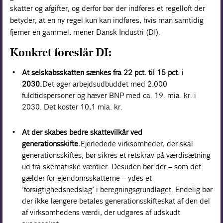
skatter og afgifter, og derfor bør der indføres et regelloft der
betyder, at en ny regel kun kan indføres, hvis man samtidig
fjerner en gammel, mener Dansk Industri (DI).
Konkret foreslår DI:
At selskabsskatten sænkes fra 22 pct. til 15 pct. i
2030.
Det øger arbejdsudbuddet med 2.000
fuldtidspersoner og hæver BNP med ca. 19. mia. kr. i
2030. Det koster 10,1 mia. kr.
At der skabes bedre skattevilkår ved
generationsskifte.
Ejerledede virksomheder, der skal
generationsskiftes, bør sikres et retskrav på værdisætning
ud fra skematiske værdier. Desuden bør der – som det
gælder for ejendomsskatterne – ydes et
’forsigtighedsnedslag’ i beregningsgrundlaget. Endelig bør
der ikke længere betales generationsskifteskat af den del
af virksomhedens værdi, der udgøres af udskudt