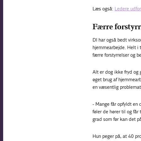
Læs også:
Ledere udfo
Færre forstyrr
DI har også bedt virkso
hjemmearbejde. Helt i t
færre forstyrrelser og 
Alt er dog ikke fryd o
øget brug af hjemmearb
en væsentlig problema
- Mange får opfyldt en 
føler de hører til og få
grad som før kan det på
Hun peger på, at 40 pr