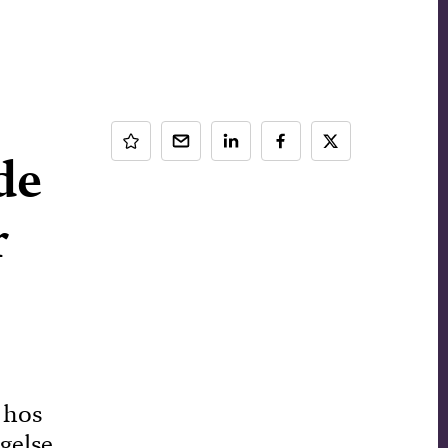
de
r
 hos
gelse