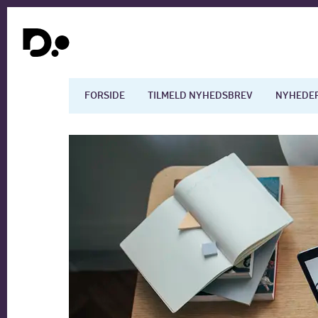
FORSIDE
TILMELD NYHEDSBREV
NYHEDE
Dansk økonomi
Digita
Arbejdsmarkedet
Uddan