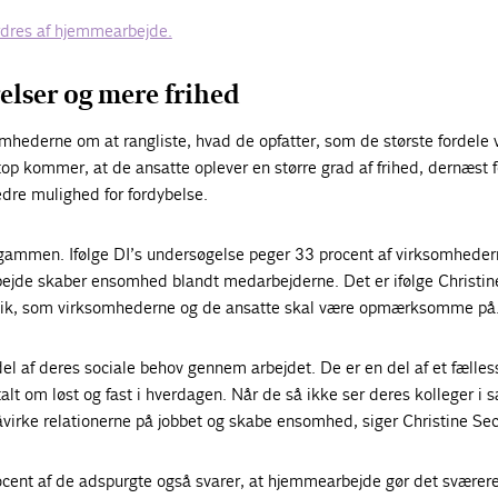
rdres af hjemmearbejde.
elser og mere frihed
mhederne om at rangliste, hvad de opfatter, som de største fordele 
op kommer, at de ansatte oplever en større grad af frihed, dernæst f
bedre mulighed for fordybelse.
g gammen. Ifølge DI’s undersøgelse peger 33 procent af virksomheder
ejde skaber ensomhed blandt medarbejderne. Det er ifølge Christin
tik, som virksomhederne og de ansatte skal være opmærksomme på
del af deres sociale behov gennem arbejdet. De er en del af et fælles
r talt om løst og fast i hverdagen. Når de så ikke ser deres kolleger 
virke relationerne på jobbet og skabe ensomhed, siger Christine Sec
ocent af de adspurgte også svarer, at hjemmearbejde gør det sværere