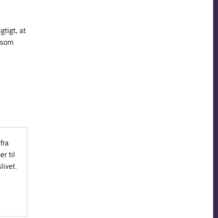
gtigt, at
, som
fra
r til
livet.