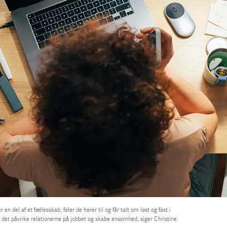
n del af et fællesskab, føler de hører til og får talt om løst og fast i
 det påvirke relationerne på jobbet og skabe ensomhed, siger Christine