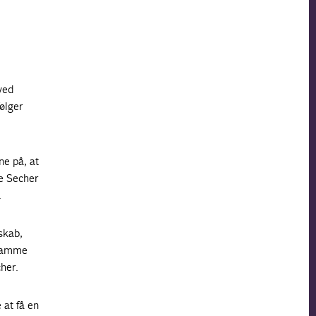
ved
ølger
ne på, at
e Secher
.
skab,
i samme
her.
 at få en