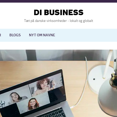
DI BUSINESS
Tæt på danske virksomheder - lokalt og globalt
R
BLOGS
NYT OM NAVNE
lisering
International økonomi
nelse
Europapolitik