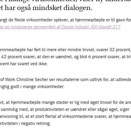
t har også mindsket dialogen.
angt de fleste virksomheder oplever, at hjemmearbejde er til gavn fo
ser en rundspørge gennemført af Dansk Industri (DI) blandt 217
mmearbejde har ført til mere eller mindre trivsel, svarer 32 procent,
, 42 procent svarer, at den er uændret, og blot 6 procent svarer, at tri
ocent har svaret ved ikke.
e of Work Christine Secher ser resultaterne som udtryk for, at udbrede
rigtig godt i mange virksomheder.
ivt, at hjemmearbejde mange steder er lig med øget trivsel for de an
samtidig med, at produktiviteten er uændret eller sågar øget, siger
nvisning til, at et stort flertal af virksomhederne svarer, at hjemme
tiviteten i negativ retning.