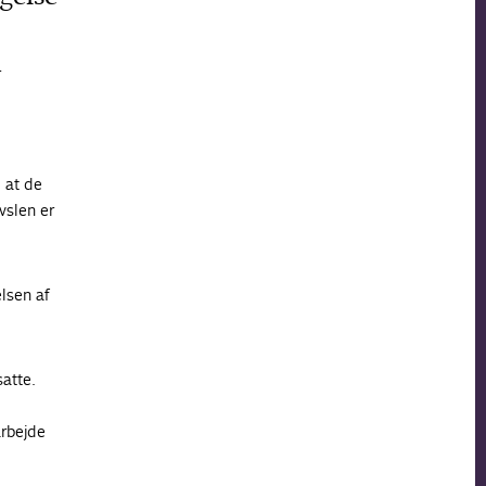
r
 at de
vslen er
lsen af
satte.
arbejde