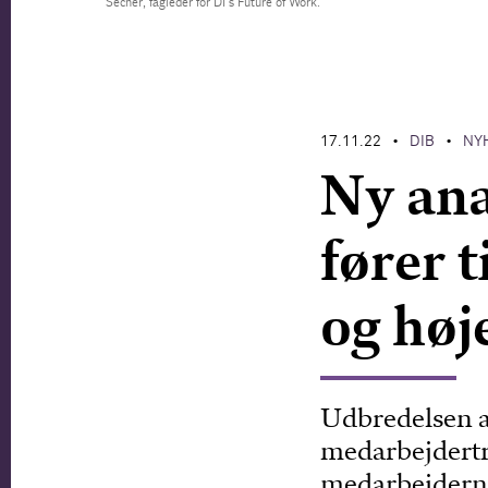
Secher, fagleder for DI's Future of Work.
17.11.22
DIB
NY
•
•
Ny an
fører t
og høje
Udbredelsen a
medarbejdertr
medarbejderne