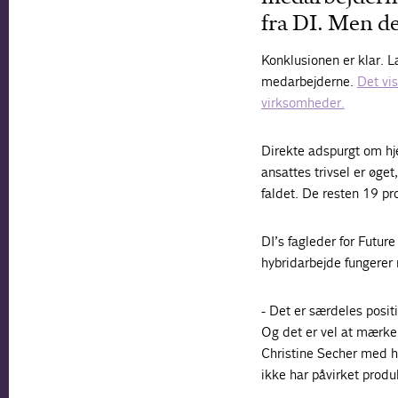
fra DI. Men de
Konklusionen er klar. L
medarbejderne.
Det vi
virksomheder.
Direkte adspurgt om hje
ansattes trivsel er øget
faldet. De resten 19 pr
DI’s fagleder for Futur
hybridarbejde fungerer 
- Det er særdeles posit
Og det er vel at mærke 
Christine Secher med he
ikke har påvirket produk