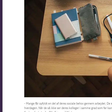
- Mange får opfyldt en del af deres sociale behov gennem arbejdet. De er e
hverdagen. Når de så ikke ser deres kolleger i samme grad som før kan