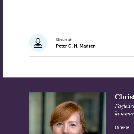
Skrevet af:
Peter G. H. Madsen
Chris
Faglede
kommuni
Direkte