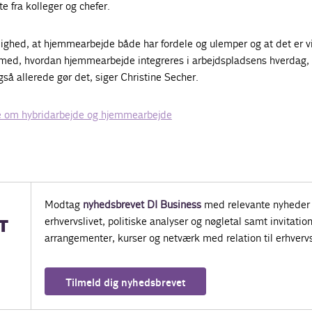
te fra kolleger og chefer.
lighed, at hjemmearbejde både har fordele og ulemper og at det er vi
 med, hvordan hjemmearbejde integreres i arbejdspladsens hverdag
å allerede gør det, siger Christine Secher.
e om hybridarbejde og hjemmearbejde
Modtag
nyhedsbrevet DI Business
med relevante nyheder 
erhvervslivet, politiske analyser og nøgletal samt invitatione
T
arrangementer, kurser og netværk med relation til erhvervs
Tilmeld dig nyhedsbrevet