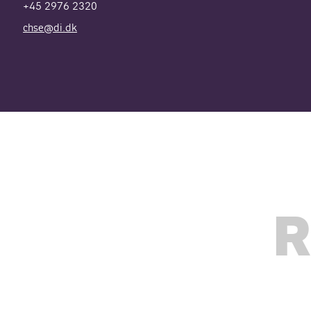
+45 2976 2320
chse@di.dk
R