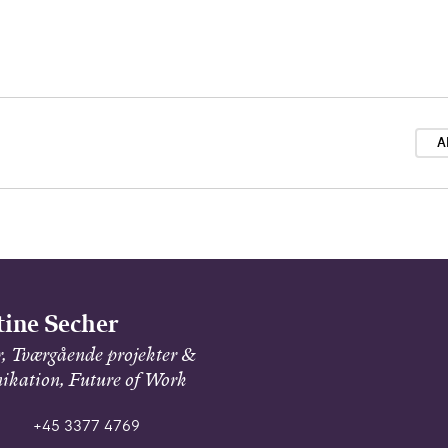
A
tine Secher
r, Tværgående projekter &
kation, Future of Work
+45 3377 4769