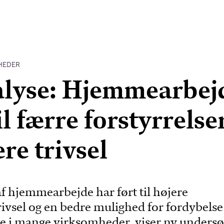
HEDER
alyse: Hjemmearbej
il færre forstyrrelse
re trivsel
f hjemmearbejde har ført til højere
ivsel og en bedre mulighed for fordybelse
 i mange virksomheder, viser ny undersø