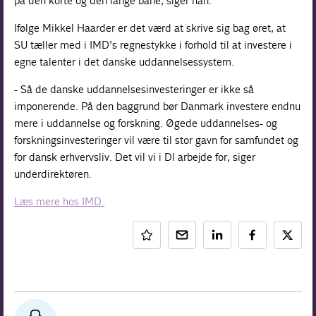
på den korte og den lange bane, siger han.
Ifølge Mikkel Haarder er det værd at skrive sig bag øret, at
SU tæller med i IMD’s regnestykke i forhold til at investere i
egne talenter i det danske uddannelsessystem.
- Så de danske uddannelsesinvesteringer er ikke så
imponerende. På den baggrund bør Danmark investere endnu
mere i uddannelse og forskning. Øgede uddannelses- og
forskningsinvesteringer vil være til stor gavn for samfundet og
for dansk erhvervsliv. Det vil vi i DI arbejde for, siger
underdirektøren.
Læs mere hos IMD.