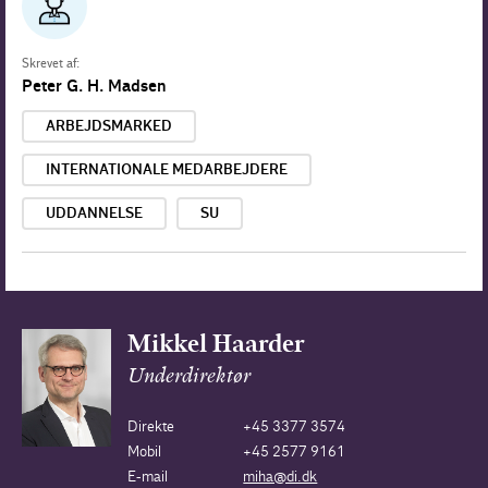
Skrevet af:
Peter G. H. Madsen
ARBEJDSMARKED
INTERNATIONALE MEDARBEJDERE
UDDANNELSE
SU
Mikkel Haarder
Underdirektør
Direkte
+45 3377 3574
Mobil
+45 2577 9161
E-mail
miha@di.dk