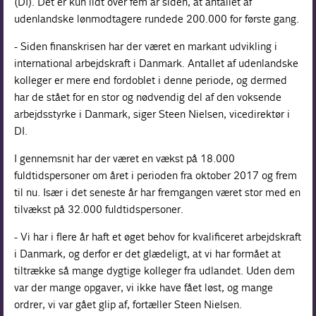
(DI). Det er kun lidt over fem år siden, at antallet af
udenlandske lønmodtagere rundede 200.000 for første gang.
- Siden finanskrisen har der været en markant udvikling i
international arbejdskraft i Danmark. Antallet af udenlandske
kolleger er mere end fordoblet i denne periode, og dermed
har de stået for en stor og nødvendig del af den voksende
arbejdsstyrke i Danmark, siger Steen Nielsen, vicedirektør i
DI.
I gennemsnit har der været en vækst på 18.000
fuldtidspersoner om året i perioden fra oktober 2017 og frem
til nu. Især i det seneste år har fremgangen været stor med en
tilvækst på 32.000 fuldtidspersoner.
- Vi har i flere år haft et øget behov for kvalificeret arbejdskraft
i Danmark, og derfor er det glædeligt, at vi har formået at
tiltrække så mange dygtige kolleger fra udlandet. Uden dem
var der mange opgaver, vi ikke have fået løst, og mange
ordrer, vi var gået glip af, fortæller Steen Nielsen.