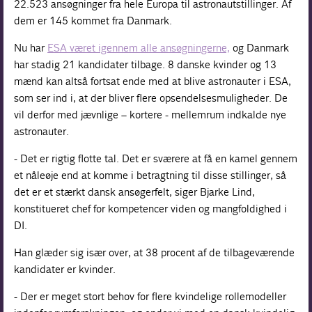
22.523 ansøgninger fra hele Europa til astronautstillinger. Af
dem er 145 kommet fra Danmark.
Nu har
ESA været igennem alle ansøgningerne,
og Danmark
har stadig 21 kandidater tilbage. 8 danske kvinder og 13
mænd kan altså fortsat ende med at blive astronauter i ESA,
som ser ind i, at der bliver flere opsendelsesmuligheder. De
vil derfor med jævnlige – kortere - mellemrum indkalde nye
astronauter.
- Det er rigtig flotte tal. Det er sværere at få en kamel gennem
et nåleøje end at komme i betragtning til disse stillinger, så
det er et stærkt dansk ansøgerfelt, siger Bjarke Lind,
konstitueret chef for kompetencer viden og mangfoldighed i
DI.
Han glæder sig især over, at 38 procent af de tilbageværende
kandidater er kvinder.
- Der er meget stort behov for flere kvindelige rollemodeller