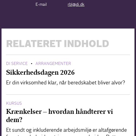
E-mail
rbl@di.dk
RELATERET INDHOLD
DI SERVICE
ARRANGEMENTER
•
Sikkerhedsdagen 2026
Er din virksomhed klar, når beredskabet bliver alvor?
KURSUS
Krænkelser – hvordan håndterer vi
dem?
Et sundt og inkluderende arbejdsmiljø er altafgørende