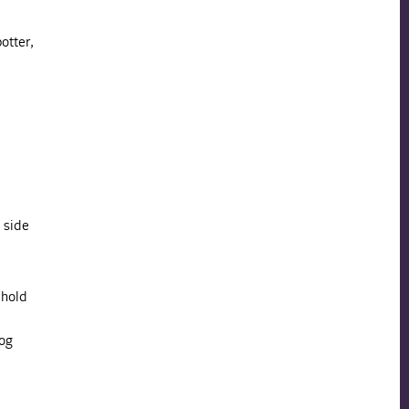
e
otter,
 side
 hold
 og