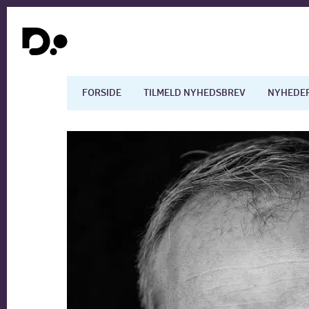
FORSIDE
TILMELD NYHEDSBREV
NYHEDE
Dansk økonomi
Digita
Arbejdsmarkedet
Uddan