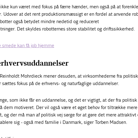
 ikke kun været med fokus på færre hænder, men også på at forenkl
. Udover at det rent produktionsmæssigt er en fordel at anvende rob
obotter også betydet mindre nedetid og reduceret
inger. Det skyldes robotternes store stabilitet og driftssikkerhed.
 smede kan få job hjemme
erhvervsuddannelser
einholdt Mohrdieck mener desuden, at virksomhederne fra politisk
r sættes fokus på de erhvervs- og naturfaglige uddannelser.
unge, som ikke får en uddannelse, og det er vigtigt, at der fra politisk
 få dem motiveret. Der vil også være et øget behov for tiltrække mere
, og der må man af politisk vej sørge for at gøre det mere attraktivt
ablere sig - også med familie i Danmark, siger Torben Madsen.