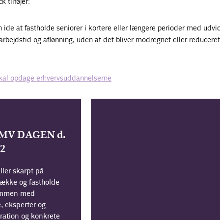
 tilføjer:
 ide at fastholde seniorer i kortere eller længere perioder med udvi
til arbejdstid og aflønning, uden at det bliver modregnet eller reduceret
skal opdage erhvervsuddannelserne
 SMV DAGEN d.
22
ller skarpt på
ltrække og fastholde
sammen med
, eksperter og
iration og konkrete