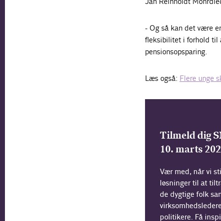
Jan Reinholdt Mohrdieck
- Og så kan det være en
fleksibilitet i forhold 
pensionsopsparing.
Læs også:
Flere unge 
Tilmeld dig
10. marts 20
Vær med, når vi sti
løsninger til at ti
de dygtige folk 
virksomhedsledere
politikere. Få insp