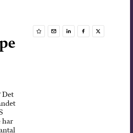
ppe
? Det
andet
S
 har
antal