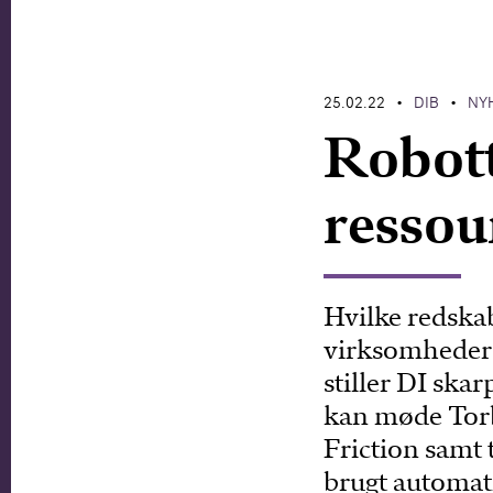
25.02.22
DIB
NY
•
•
Robott
ressou
Hvilke redskab
virksomheder 
stiller DI ska
kan møde Tor
Friction samt
brugt automat