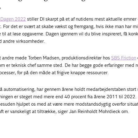
.
Dagen 2022
stiller DI skarpt på et af nutidens mest aktuelle emner
. For det er svært at skabe vækst og fremgang, hvis ikke man har m
 til at løse opgaverne. Dagen igennem vil du blive inspireret, få kon
d andre virksomheder.
t andre møde Torben Madsen, produktionsdirektør hos
SBS Friction
m er teknisk chef samme sted. De har begge gode erfaringer med r
ocesser, for på den måde at frigive knappe ressourcer.
på automatisering, har gennem årene holdt medarbejderstaben stort 
ningen er steget med mere end 40 procent fra årene 2011 til 2022.
esuden hjulpet os med at være mere modstandsdygtig overfor situa
ft er vanskeligt at tiltrække, siger Jan Reinholdt Mohrdieck om.