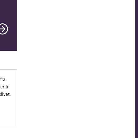
fra
r til
livet.