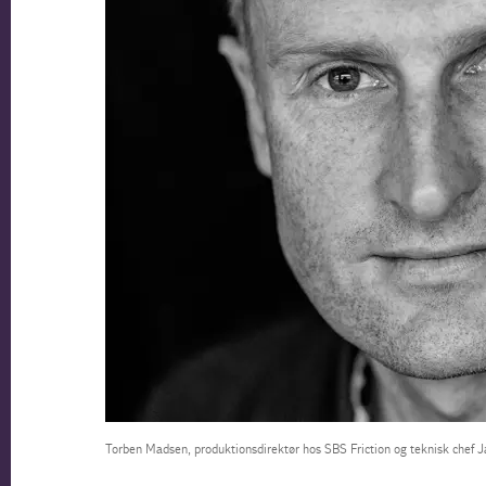
Torben Madsen, produktionsdirektør hos SBS Friction og teknisk chef 