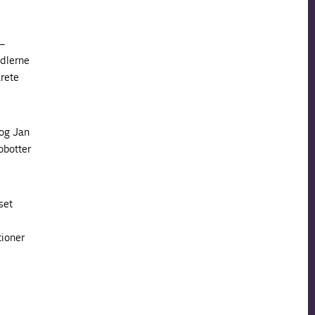
 –
idlerne
krete
og Jan
obotter
set
tioner