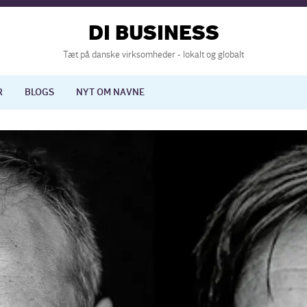
DI BUSINESS
Tæt på danske virksomheder - lokalt og globalt
R
BLOGS
NYT OM NAVNE
lisering
International økonomi
nelse
Europapolitik