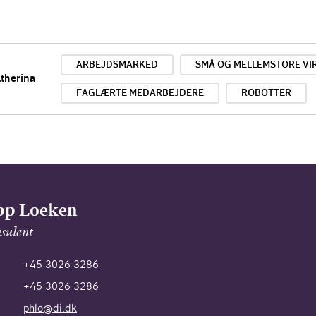
ARBEJDSMARKED
SMÅ OG MELLEMSTORE V
therina
FAGLÆRTE MEDARBEJDERE
ROBOTTER
pp Loeken
sulent
+45 3026 3286
+45 3026 3286
phlo@di.dk