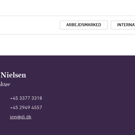
ARBEJDSMARKED
INTERNA
 Nielsen
ektør
+45 3377 3318
+45 2949 4557
snn@di.dk