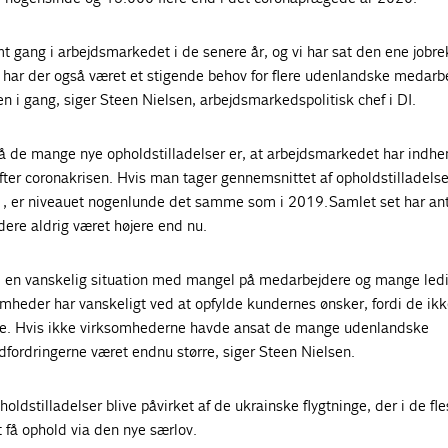
t gang i arbejdsmarkedet i de senere år, og vi har sat den ene jobr
r har der også været et stigende behov for flere udenlandske medarb
en i gang, siger Steen Nielsen, arbejdsmarkedspolitisk chef i DI.
på de mange nye opholdstilladelser er, at arbejdsmarkedet har indhe
fter coronakrisen. Hvis man tager gennemsnittet af opholdstilladelser
, er niveauet nogenlunde det samme som i 2019. Samlet set har anta
re aldrig været højere end nu.
i en vanskelig situation med mangel på medarbejdere og mange led
omheder har vanskeligt ved at opfylde kundernes ønsker, fordi de ikk
erne. Hvis ikke virksomhederne havde ansat de mange udenlandske
fordringerne været endnu større, siger Steen Nielsen.
pholdstilladelser blive påvirket af de ukrainske flygtninge, der i de fle
t få ophold via den nye særlov.