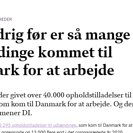
HEDER
drig før er så mange
inge kommet til
k for at arbejde
der givet over 40.000 opholdstilladelser til
om kom til Danmark for at arbejde. Og der
 mener DI.
0.295 opholdstilladelser til udlændinge
, som kom til Danmark for at
al nogensinde og 13.000 flere end i det coronaprægede år 2020.