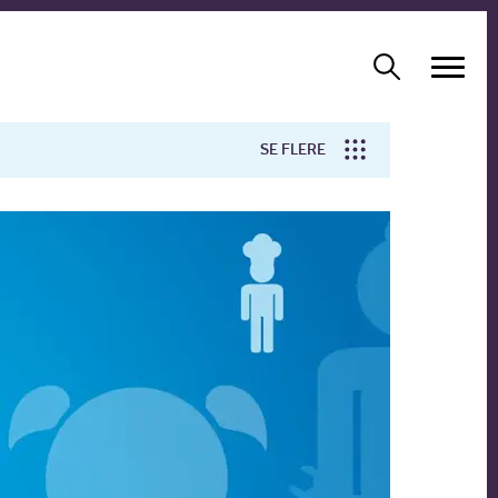
SE FLERE
Arbejdsmiljø
Forskning