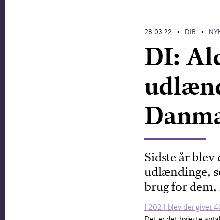
28.03.22
DIB
NY
•
•
DI: Al
udlænd
Danmar
Sidste år blev 
udlændinge, s
brug for dem,
I 2021 blev der givet 4
Det er det højeste ant