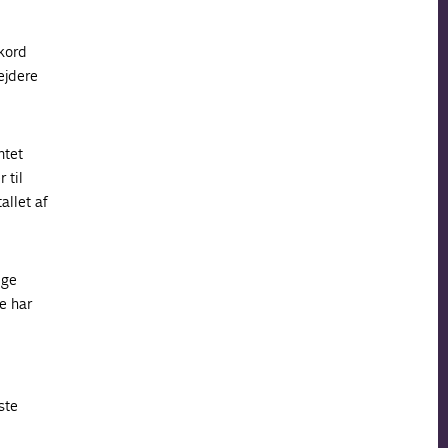
ekord
ejdere
ntet
 til
llet af
ige
e har
ste