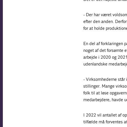
- Der har været voldsom
efter den anden. Derfo
for at holde produktion
En del af forklaringen 
noget af det forsømte e
arbejde i 2020 og 2021
udenlandske medarbejde
- Virksomhederne står 
stillinger. Mange virks
folk til at løse opgav
medarbejdere, havde ud
I 2022 vil antallet af o
tilfælde må forventes a