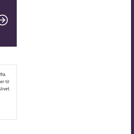
fra
r til
livet.