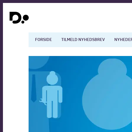
FORSIDE
TILMELD NYHEDSBREV
NYHEDE
Dansk økonomi
Digita
Arbejdsmarkedet
Uddan