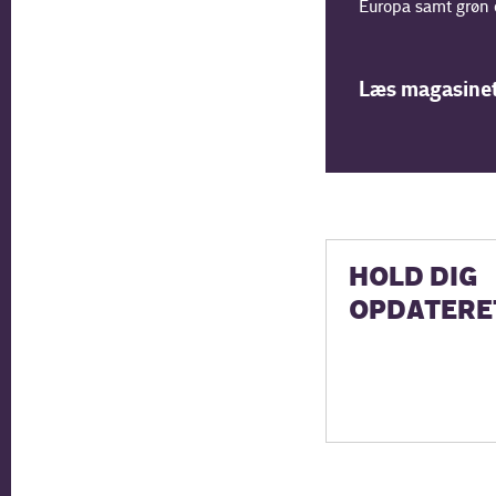
Europa samt grøn o
Læs magasine
HOLD DIG
OPDATERE