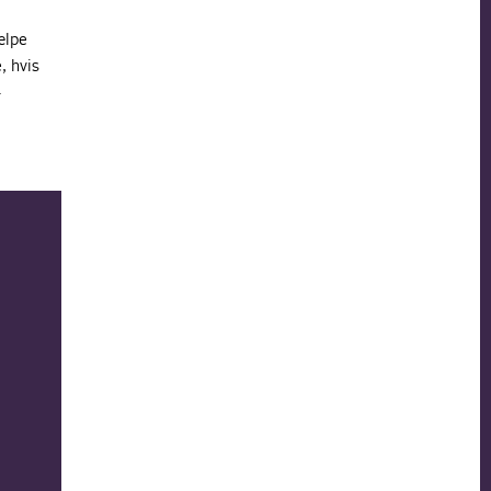
ælpe
, hvis
-