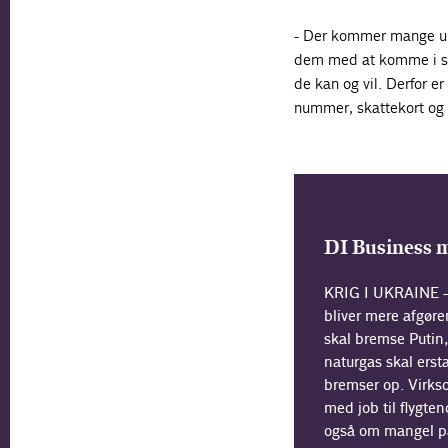
- Der kommer mange ukr
dem med at komme i sik
de kan og vil. Derfor er
nummer, skattekort og b
DI Business 
KRIG I UKRAINE – 
bliver mere afgør
skal bremse Putin
naturgas skal ers
bremser op. Virks
med job til flygte
også om mangel på