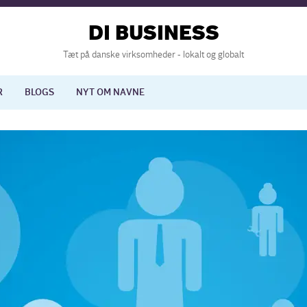
DI BUSINESS
Tæt på danske virksomheder - lokalt og globalt
R
BLOGS
NYT OM NAVNE
lisering
International økonomi
nelse
Europapolitik