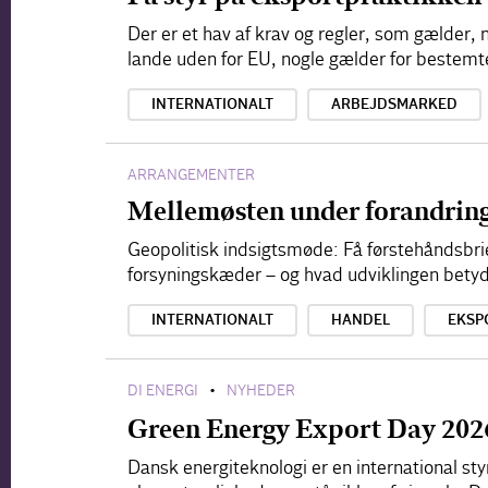
Der er et hav af krav og regler, som gælder, 
lande uden for EU, nogle gælder for bestemte
INTERNATIONALT
ARBEJDSMARKED
ARRANGEMENTER
Mellemøsten under forandrin
Geopolitisk indsigtsmøde: Få førstehåndsbr
forsyningskæder – og hvad udviklingen betyd
INTERNATIONALT
HANDEL
EKSP
DI ENERGI
NYHEDER
•
Green Energy Export Day 202
Dansk energiteknologi er en international sty