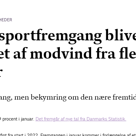
HEDER
sportfremgang bliv
t af modvind fra fl
r
ang, men bekymring om den nære fremtid
 procent i januar.
Det fremgår af nye tal fra Danmarks Statistik.
int fra start i 2022. Fremgangen i januar kommer i forlængelse af et 