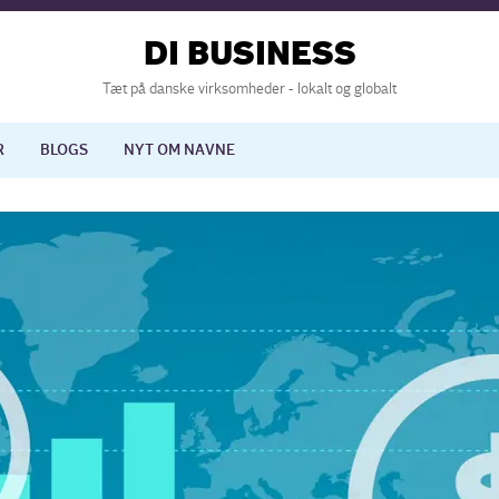
DI BUSINESS
Tæt på danske virksomheder - lokalt og globalt
R
BLOGS
NYT OM NAVNE
lisering
International økonomi
nelse
Europapolitik