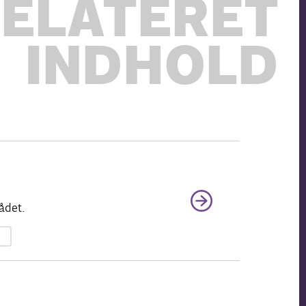
ELATERET
INDHOLD
ådet.