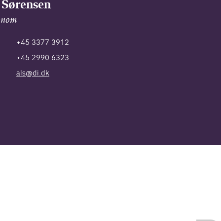
 Sørensen
onom
+45 3377 3912
+45 2990 6323
als@di.dk