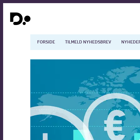
FORSIDE
TILMELD NYHEDSBREV
NYHEDE
Dansk økonomi
Digita
Arbejdsmarkedet
Uddan