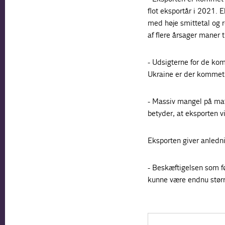
flot eksportår i 2021. 
med høje smittetal og r
af flere årsager maner 
- Udsigterne for de ko
Ukraine er der kommet m
- Massiv mangel på mat
betyder, at eksporten vi
Eksporten giver anledn
- Beskæftigelsen som fø
kunne være endnu større