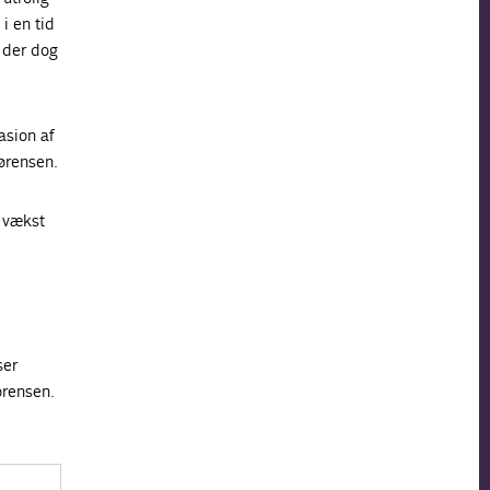
i en tid
, der dog
asion af
ørensen.
e vækst
ser
ørensen.