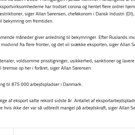
Eksportvirksomhederne har trodset corona og hentet flere ordrer hjem 
estriktioner, siger Allan Sørensen, cheføkonom i Dansk Industri (DI)
til bekymring om fremtiden.
mmende måneder giver anledning til bekymringer. Efter Ruslands inv
odvind fra flere fronter, og det vil svække eksporten, siger Allan S
erialer, voldsomme prisstigninger, usikkerhed, sanktioner og laver
l bremse op her i foråret, siger Allan Sørensen.
ing til 875.000 arbejdspladser i Danmark.
lge af eksport satte rekord sidste år. Antallet af eksportarbejdsplad
 hvis ikke der var så udbredt mangel på arbejdskraft, siger Allan S