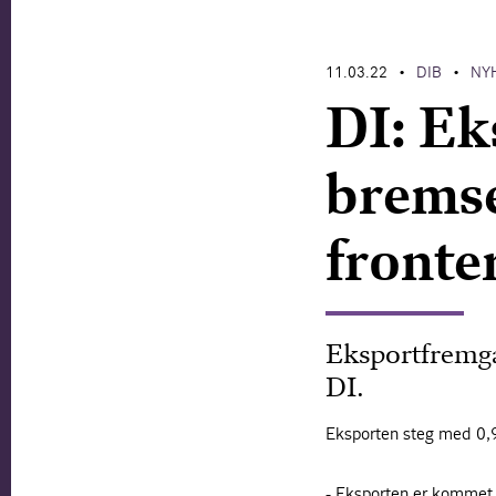
11.03.22
DIB
NY
•
•
DI: Ek
bremse
fronte
Eksportfremg
DI.
Eksporten steg med 0,9
- Eksporten er kommet f