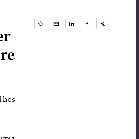
er
ere
 hos
utrolig