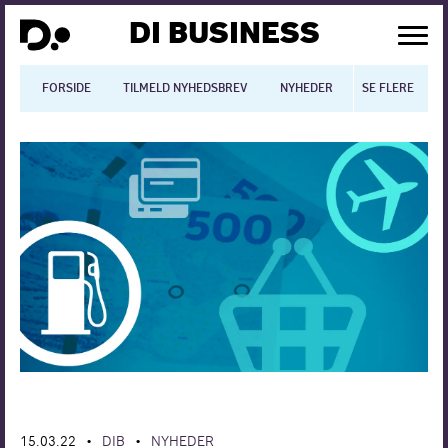
DI BUSINESS
FORSIDE
TILMELD NYHEDSBREV
NYHEDER
SE FLERE
BLOGS
N
Dansk økonomi
Digitalisering
International økonomi
Arbejdsmiljø
Arbejdsmarkedet
Uddannelse
Europapolitik
15.03.22
DIB
NYHEDER
•
•