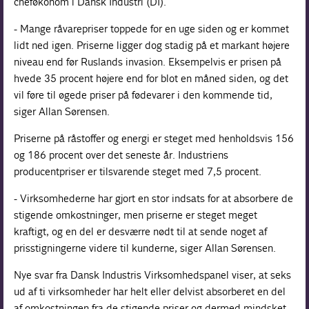
cheføkonom i Dansk Industri (DI).
- Mange råvarepriser toppede for en uge siden og er kommet
lidt ned igen. Priserne ligger dog stadig på et markant højere
niveau end før Ruslands invasion. Eksempelvis er prisen på
hvede 35 procent højere end for blot en måned siden, og det
vil føre til øgede priser på fødevarer i den kommende tid,
siger Allan Sørensen.
Priserne på råstoffer og energi er steget med henholdsvis 156
og 186 procent over det seneste år. Industriens
producentpriser er tilsvarende steget med 7,5 procent.
- Virksomhederne har gjort en stor indsats for at absorbere de
stigende omkostninger, men priserne er steget meget
kraftigt, og en del er desværre nødt til at sende noget af
prisstigningerne videre til kunderne, siger Allan Sørensen.
Nye svar fra Dansk Industris Virksomhedspanel viser, at seks
ud af ti virksomheder har helt eller delvist absorberet en del
af omkostningen fra de stigende priser og dermed mindsket