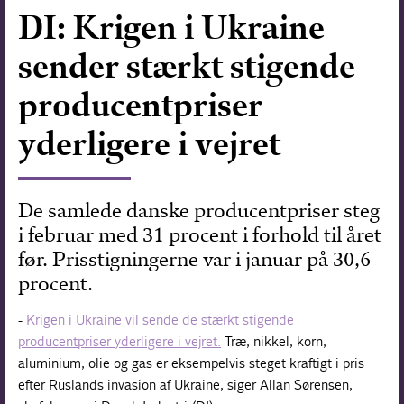
DI: Krigen i Ukraine
Forskning
sender stærkt stigende
producentpriser
yderligere i vejret
De samlede danske producentpriser steg
i februar med 31 procent i forhold til året
før. Prisstigningerne var i januar på 30,6
procent.
-
Krigen i Ukraine vil sende de stærkt stigende
producentpriser yderligere i vejret.
Træ, nikkel, korn,
aluminium, olie og gas er eksempelvis steget kraftigt i pris
efter Ruslands invasion af Ukraine, siger Allan Sørensen,