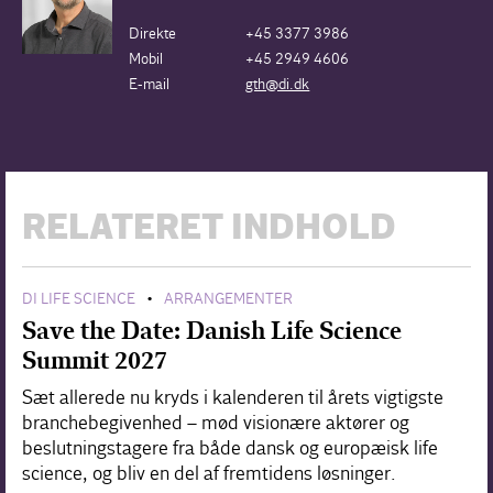
Direkte
+45 3377 3986
Mobil
+45 2949 4606
E-mail
gth@di.dk
RELATERET INDHOLD
DI LIFE SCIENCE
ARRANGEMENTER
•
Save the Date: Danish Life Science
Summit 2027
Sæt allerede nu kryds i kalenderen til årets vigtigste
branchebegivenhed – mød visionære aktører og
beslutningstagere fra både dansk og europæisk life
science, og bliv en del af fremtidens løsninger.