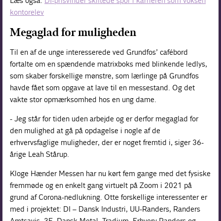
Læs også:
DI-prisvinder skiftede spor i karrieren som voksen
kontorelev
Megaglad for muligheden
Til en af de unge interesserede ved Grundfos’ cafébord
fortalte om en spændende matrixboks med blinkende ledlys,
som skaber forskellige mønstre, som lærlinge på Grundfos
havde fået som opgave at lave til en messestand. Og det
vakte stor opmærksomhed hos en ung dame.
- Jeg står for tiden uden arbejde og er derfor megaglad for
den mulighed at gå på opdagelse i nogle af de
erhvervsfaglige muligheder, der er noget fremtid i, siger 36-
årige Leah Stårup.
Kloge Hænder Messen har nu kørt fem gange med det fysiske
fremmøde og en enkelt gang virtuelt på Zoom i 2021 på
grund af Corona-nedlukning. Otte forskellige interessenter er
med i projektet: DI – Dansk Industri, UU-Randers, Randers
Amtsavis, 3F, Dansk Metal, Tradium, Erhverv Randers og