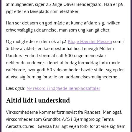
af muligheder, siger 25-årige Oliver Bøndergaard. Han er på
jagt efter en læreplads som elektriker.
Han ser det som en god måde at kunne afklare sig, hvilken
erhvervsfaglig uddannelse, man som ung kan gå efter.
Og muligheder er der nok af på
Kloge Hænder Messen
som i
år blev afviklet i en kæmpestor hal hos Lemvigh Müller i
Randers. En lind strøm af i alt 500 unge mennesker
defilerede undervejs i løbet af fredag formiddag forbi runde
caféborde, hvor godt 50 virksomheder havde stillet sig op for
at vise sig frem og fortælle om uddannelsesmulighederne.
Læs også:
Ny rekord i indgåede lærepladsaftaler
Altid lidt i underskud
Virksomhederne kommer fortrinsvist fra Randers. Men også
virksomheder som Grundfos A/S i Bjerringbro og Terma
Aerostructures i Grenaa har lagt vejen forbi for at vise sig frem