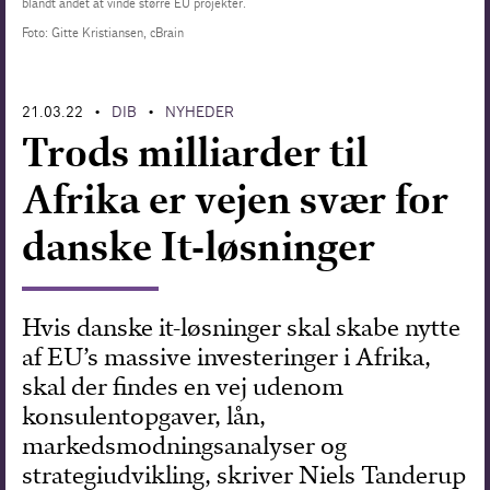
blandt andet at vinde større EU projekter.
Foto: Gitte Kristiansen, cBrain
Forskning
21.03.22
DIB
NYHEDER
•
•
Trods milliarder til
Afrika er vejen svær for
danske It-løsninger
Hvis danske it-løsninger skal skabe nytte
af EU’s massive investeringer i Afrika,
skal der findes en vej udenom
konsulentopgaver, lån,
markedsmodningsanalyser og
strategiudvikling, skriver Niels Tanderup