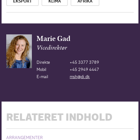
EKSPORT
KLIMA
AFRIKA
Marie Gad
Vicedirektør
Direkte
+45 3377 3789
Mobil
+45 2949 4447
E-mail
msh@di.dk
RELATERET INDHOLD
ARRANGEMENTER