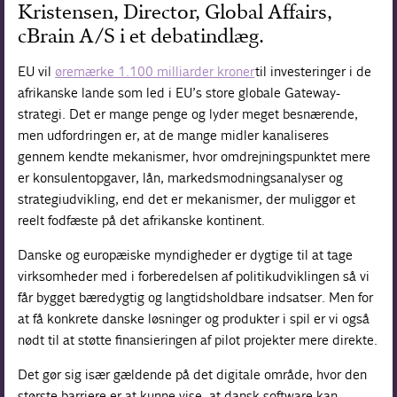
Kristensen, Director, Global Affairs,
cBrain A/S i et debatindlæg.
EU vil
øremærke 1.100 milliarder kroner
til investeringer i de
afrikanske lande som led i EU’s store globale Gateway-
strategi. Det er mange penge og lyder meget besnærende,
men udfordringen er, at de mange midler kanaliseres
gennem kendte mekanismer, hvor omdrejningspunktet mere
er konsulentopgaver, lån, markedsmodningsanalyser og
strategiudvikling, end det er mekanismer, der muliggør et
reelt fodfæste på det afrikanske kontinent.
Danske og europæiske myndigheder er dygtige til at tage
virksomheder med i forberedelsen af politikudviklingen så vi
får bygget bæredygtig og langtidsholdbare indsatser. Men for
at få konkrete danske løsninger og produkter i spil er vi også
nødt til at støtte finansieringen af pilot projekter mere direkte.
Det gør sig især gældende på det digitale område, hvor den
største barriere er at kunne vise, at dansk software kan