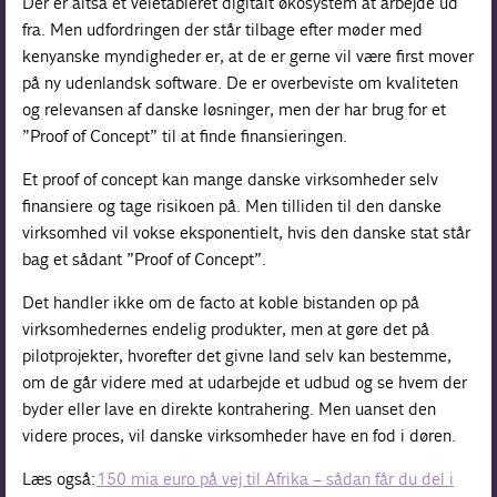
Der er altså et veletableret digitalt økosystem at arbejde ud
fra. Men udfordringen der står tilbage efter møder med
kenyanske myndigheder er, at de er gerne vil være first mover
på ny udenlandsk software. De er overbeviste om kvaliteten
og relevansen af danske løsninger, men der har brug for et
”Proof of Concept” til at finde finansieringen.
Et proof of concept kan mange danske virksomheder selv
finansiere og tage risikoen på. Men tilliden til den danske
virksomhed vil vokse eksponentielt, hvis den danske stat står
bag et sådant ”Proof of Concept”.
Det handler ikke om de facto at koble bistanden op på
virksomhedernes endelig produkter, men at gøre det på
pilotprojekter, hvorefter det givne land selv kan bestemme,
om de går videre med at udarbejde et udbud og se hvem der
byder eller lave en direkte kontrahering. Men uanset den
videre proces, vil danske virksomheder have en fod i døren.
Læs også:
150 mia euro på vej til Afrika – sådan får du del i