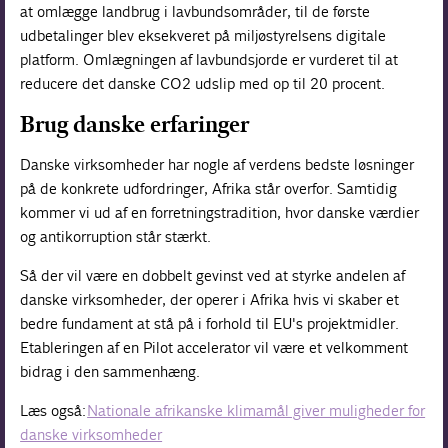
at omlægge landbrug i lavbundsområder, til de første
udbetalinger blev eksekveret på miljøstyrelsens digitale
platform. Omlægningen af lavbundsjorde er vurderet til at
reducere det danske CO2 udslip med op til 20 procent.
Brug danske erfaringer
Danske virksomheder har nogle af verdens bedste løsninger
på de konkrete udfordringer, Afrika står overfor. Samtidig
kommer vi ud af en forretningstradition, hvor danske værdier
og antikorruption står stærkt.
Så der vil være en dobbelt gevinst ved at styrke andelen af
danske virksomheder, der operer i Afrika hvis vi skaber et
bedre fundament at stå på i forhold til EU's projektmidler.
Etableringen af en Pilot accelerator vil være et velkomment
bidrag i den sammenhæng.
Læs også:
Nationale afrikanske klimamål giver muligheder for
danske virksomheder