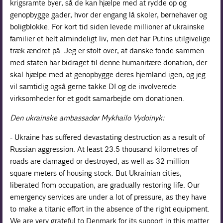
krigsramte byer, så de kan hjælpe med at rydde op og
genopbygge gader, hvor der engang lå skoler, børnehaver og
boligblokke. For kort tid siden levede millioner af ukrainske
familier et helt almindeligt liv, men det har Putins utilgivelige
træk ændret på. Jeg er stolt over, at danske fonde sammen
med staten har bidraget til denne humanitære donation, der
skal hjælpe med at genopbygge deres hjemland igen, og jeg
vil samtidig også gerne takke DI og de involverede
virksomheder for et godt samarbejde om donationen.
Den ukrainske ambassadør Mykhailo Vydoinyk:
- Ukraine has suffered devastating destruction as a result of
Russian aggression. At least 23.5 thousand kilometres of
roads are damaged or destroyed, as well as 32 million
square meters of housing stock. But Ukrainian cities,
liberated from occupation, are gradually restoring life. Our
emergency services are under a lot of pressure, as they have
to make a titanic effort in the absence of the right equipment.
We are very grateful to Denmark for its support in this matter.