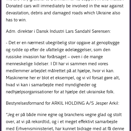
Donated cars will immediately be involved in the war against
devastation, debris and damaged roads which Ukraine also
has to win.
Adm. direktør i Dansk Industri Lars Sandahl Sørensen:
- Det er en nærmest ubegribelig stor opgave at genopbygge
og rydde op efter de ufattelige ødelæggelser, som den
russiske invasion har forårsaget – oven i de mange
menneskelige lidelser. I DI har vi sammen med vores
medlemmer arbejdet målrettet på at hjælpe, hvor vi kan.
Maskinerne her er blot et eksempel, og vi vil forsat gøre alt,
hvad vi kan i samarbejde med myndigheder og
nødhjælpsorganisationer for at hjælpe det ukrainske folk.
Bestyrelsesformand for ARKIL HOLDING A/S Jesper Arkil:
“Jeg er på både mine egne og branchens vegne glad og stolt
over, at vi på rekordtid, og i et meget effektivt samarbejde
med Erhvervsministeriet, har kunnet bidrage med at få denne