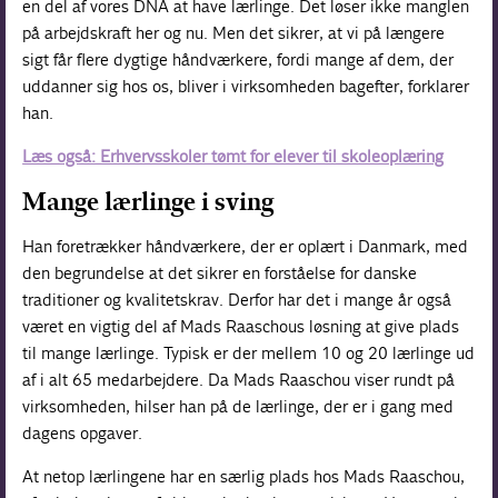
en del af vores DNA at have lærlinge. Det løser ikke manglen
på arbejdskraft her og nu. Men det sikrer, at vi på længere
sigt får flere dygtige håndværkere, fordi mange af dem, der
uddanner sig hos os, bliver i virksomheden bagefter, forklarer
han.
Læs også: Erhvervsskoler tømt for elever til skoleoplæring
Mange lærlinge i sving
Han foretrækker håndværkere, der er oplært i Danmark, med
den begrundelse at det sikrer en forståelse for danske
traditioner og kvalitetskrav. Derfor har det i mange år også
været en vigtig del af Mads Raaschous løsning at give plads
til mange lærlinge. Typisk er der mellem 10 og 20 lærlinge ud
af i alt 65 medarbejdere. Da Mads Raaschou viser rundt på
virksomheden, hilser han på de lærlinge, der er i gang med
dagens opgaver.
At netop lærlingene har en særlig plads hos Mads Raaschou,