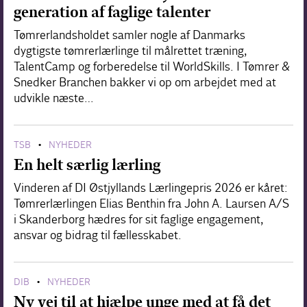
generation af faglige talenter
Tømrerlandsholdet samler nogle af Danmarks
dygtigste tømrerlærlinge til målrettet træning,
TalentCamp og forberedelse til WorldSkills. I Tømrer &
Snedker Branchen bakker vi op om arbejdet med at
udvikle næste…
TSB
NYHEDER
•
En helt særlig lærling
Vinderen af DI Østjyllands Lærlingepris 2026 er kåret:
Tømrerlærlingen Elias Benthin fra John A. Laursen A/S
i Skanderborg hædres for sit faglige engagement,
ansvar og bidrag til fællesskabet.
DIB
NYHEDER
•
Ny vej til at hjælpe unge med at få det