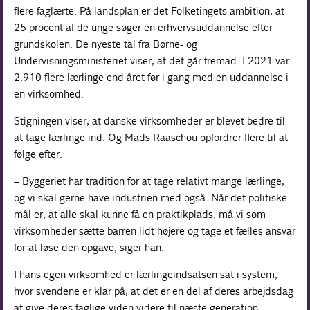
flere faglærte. På landsplan er det Folketingets ambition, at
25 procent af de unge søger en erhvervsuddannelse efter
grundskolen. De nyeste tal fra Børne- og
Undervisningsministeriet viser, at det går fremad. I 2021 var
2.910 flere lærlinge end året før i gang med en uddannelse i
en virksomhed.
Stigningen viser, at danske virksomheder er blevet bedre til
at tage lærlinge ind. Og Mads Raaschou opfordrer flere til at
følge efter.
– Byggeriet har tradition for at tage relativt mange lærlinge,
og vi skal gerne have industrien med også. Når det politiske
mål er, at alle skal kunne få en praktikplads, må vi som
virksomheder sætte barren lidt højere og tage et fælles ansvar
for at løse den opgave, siger han.
I hans egen virksomhed er lærlingeindsatsen sat i system,
hvor svendene er klar på, at det er en del af deres arbejdsdag
at give deres faglige viden videre til næste generation.