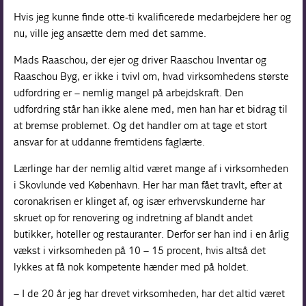
Hvis jeg kunne finde otte-ti kvalificerede medarbejdere her og
nu, ville jeg ansætte dem med det samme.
Mads Raaschou, der ejer og driver Raaschou Inventar og
Raaschou Byg, er ikke i tvivl om, hvad virksomhedens største
udfordring er – nemlig mangel på arbejdskraft. Den
udfordring står han ikke alene med, men han har et bidrag til
at bremse problemet. Og det handler om at tage et stort
ansvar for at uddanne fremtidens faglærte.
Lærlinge har der nemlig altid været mange af i virksomheden
i Skovlunde ved København. Her har man fået travlt, efter at
coronakrisen er klinget af, og især erhvervskunderne har
skruet op for renovering og indretning af blandt andet
butikker, hoteller og restauranter. Derfor ser han ind i en årlig
vækst i virksomheden på 10 – 15 procent, hvis altså det
lykkes at få nok kompetente hænder med på holdet.
– I de 20 år jeg har drevet virksomheden, har det altid været