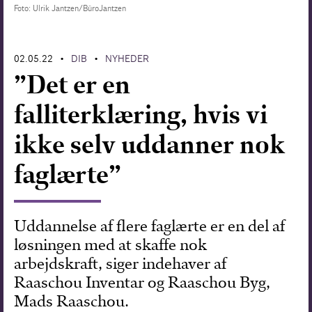
Foto: Ulrik Jantzen/BüroJantzen
Forskning
02.05.22
DIB
NYHEDER
•
•
”Det er en
falliterklæring, hvis vi
ikke selv uddanner nok
faglærte”
Uddannelse af flere faglærte er en del af
løsningen med at skaffe nok
arbejdskraft, siger indehaver af
Raaschou Inventar og Raaschou Byg,
Mads Raaschou.