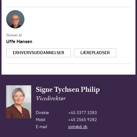
Skrevet af:
Uffe Hansen
ERHVERVSUDDANNELSER
LÆREPLADSER
Signe Tychsen Philip
Vicedirektør
Direkte
+45 3377 3283
Mobil
+45 2565 9282
E-mail
siph@di.dk