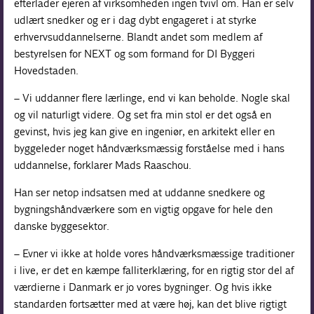
efterlader ejeren af virksomheden ingen tvivl om. Han er selv
udlært snedker og er i dag dybt engageret i at styrke
erhvervsuddannelserne. Blandt andet som medlem af
bestyrelsen for NEXT og som formand for DI Byggeri
Hovedstaden.
– Vi uddanner flere lærlinge, end vi kan beholde. Nogle skal
og vil naturligt videre. Og set fra min stol er det også en
gevinst, hvis jeg kan give en ingeniør, en arkitekt eller en
byggeleder noget håndværksmæssig forståelse med i hans
uddannelse, forklarer Mads Raaschou.
Han ser netop indsatsen med at uddanne snedkere og
bygningshåndværkere som en vigtig opgave for hele den
danske byggesektor.
– Evner vi ikke at holde vores håndværksmæssige traditioner
i live, er det en kæmpe falliterklæring, for en rigtig stor del af
værdierne i Danmark er jo vores bygninger. Og hvis ikke
standarden fortsætter med at være høj, kan det blive rigtigt