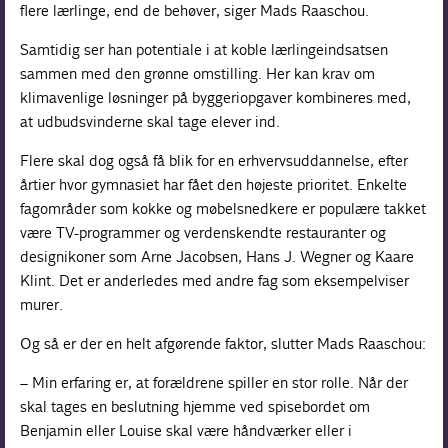
flere lærlinge, end de behøver, siger Mads Raaschou.
Samtidig ser han potentiale i at koble lærlingeindsatsen
sammen med den grønne omstilling. Her kan krav om
klimavenlige løsninger på byggeriopgaver kombineres med,
at udbudsvinderne skal tage elever ind.
Flere skal dog også få blik for en erhvervsuddannelse, efter
årtier hvor gymnasiet har fået den højeste prioritet. Enkelte
fagområder som kokke og møbelsnedkere er populære takket
være TV-programmer og verdenskendte restauranter og
designikoner som Arne Jacobsen, Hans J. Wegner og Kaare
Klint. Det er anderledes med andre fag som eksempelviser
murer.
Og så er der en helt afgørende faktor, slutter Mads Raaschou:
– Min erfaring er, at forældrene spiller en stor rolle. Når der
skal tages en beslutning hjemme ved spisebordet om
Benjamin eller Louise skal være håndværker eller i