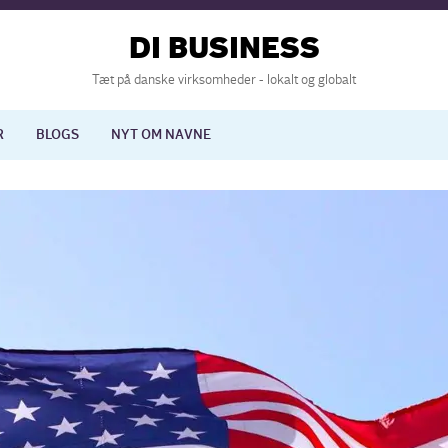
DI BUSINESS
Tæt på danske virksomheder - lokalt og globalt
R
BLOGS
NYT OM NAVNE
lisering
International økonomi
nelse
Europapolitik