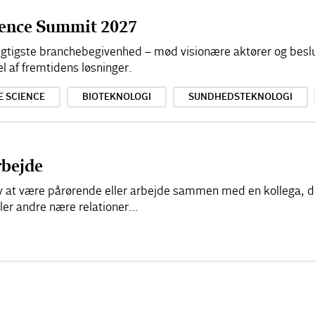
cience Summit 2027
 vigtigste branchebegivenhed – mød visionære aktører og besl
el af fremtidens løsninger.
E SCIENCE
BIOTEKNOLOGI
SUNDHEDSTEKNOLOGI
rbejde
elv at være pårørende eller arbejde sammen med en kollega, d
ller andre nære relationer…