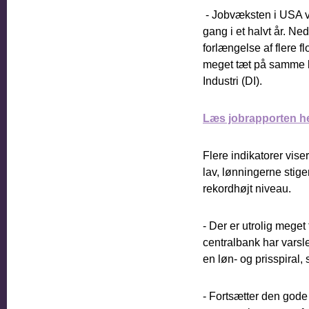
- Jobvæksten i USA var
gang i et halvt år. 
forlængelse af flere f
meget tæt på samme l
Industri (DI).
Læs jobrapporten h
Flere indikatorer vis
lav, lønningerne stig
rekordhøjt niveau.
- Der er utrolig mege
centralbank har varslet
en løn- og prisspiral,
- Fortsætter den gode