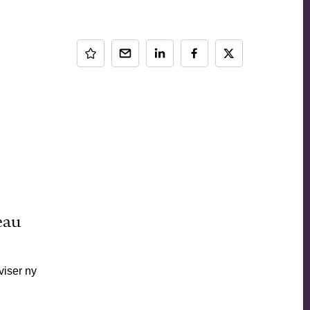
eau
viser ny