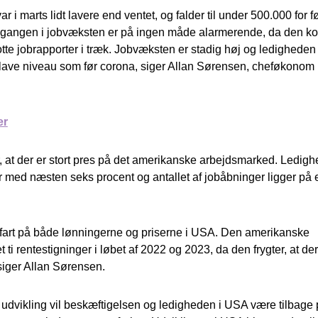
 i marts lidt lavere end ventet, og falder til under 500.000 for f
Nedgangen i jobvæksten er på ingen måde alarmerende, da den k
lotte jobrapporter i træk. Jobvæksten er stadig høj og ledigheden
ave niveau som før corona, siger Allan Sørensen, cheføkonom
er
er, at der er stort pres på det amerikanske arbejdsmarked. Ledig
er med næsten seks procent og antallet af jobåbninger ligger på 
t fart på både lønningerne og priserne i USA. Den amerikanske
 ti rentestigninger i løbet af 2022 og 2023, da den frygter, at der
 siger Allan Sørensen.
 udvikling vil beskæftigelsen og ledigheden i USA være tilbage