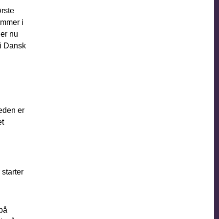
ørste
ommer i
 er nu
 i Dansk
heden er
et
 starter
 på