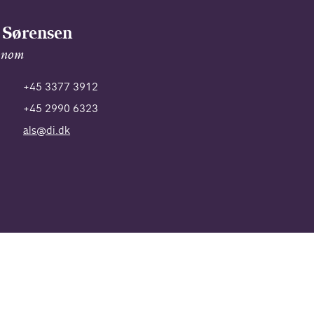
 Sørensen
onom
+45 3377 3912
+45 2990 6323
als@di.dk