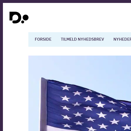
FORSIDE
TILMELD NYHEDSBREV
NYHEDE
Dansk økonomi
Digita
Arbejdsmarkedet
Uddan