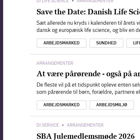
DI LIFE SCIENCE
ARRANGEMENTER
•
Save the Date: Danish Life S
Sæt allerede nu kryds i kalenderen til årets
dansk og europæisk life science, og bliv en d
ARBEJDSMARKED
SUNDHED
LIF
ARRANGEMENTER
At være pårørende - også på a
De fleste vil på et tidspunkt opleve enten s
som pårørende til børn, forældre, partnere e
ARBEJDSMARKED
ARBEJDSMILJØ
DI SERVICE
ARRANGEMENTER
•
SBA Julemedlemsmøde 2026