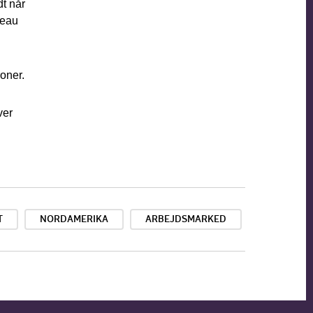
t når
veau
oner.
ver
T
NORDAMERIKA
ARBEJDSMARKED