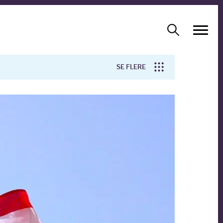
SE FLERE
Arbejdsmiljø
Forskning