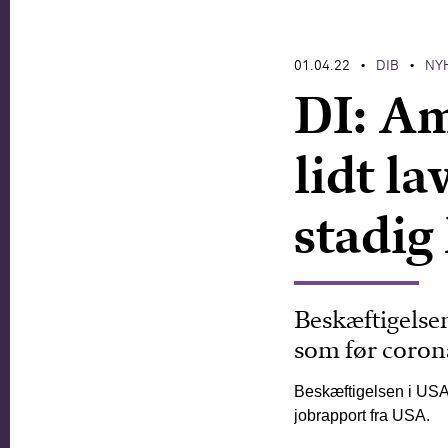
01.04.22
DIB
NY
•
•
DI: Am
lidt l
stadig
Beskæftigelse
som før coron
Beskæftigelsen i USA 
jobrapport fra USA.