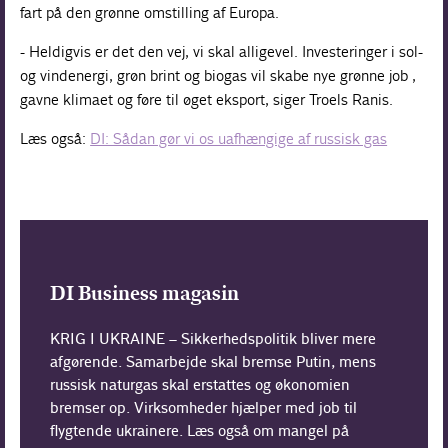
fart på den grønne omstilling af Europa.
- Heldigvis er det den vej, vi skal alligevel. Investeringer i sol-
og vindenergi, grøn brint og biogas vil skabe nye grønne job ,
gavne klimaet og føre til øget eksport, siger Troels Ranis.
Læs også:
DI: Sådan gør vi os uafhængige af russisk gas
DI Business magasin
KRIG I UKRAINE – Sikkerhedspolitik bliver mere
afgørende. Samarbejde skal bremse Putin, mens
russisk naturgas skal erstattes og økonomien
bremser op. Virksomheder hjælper med job til
flygtende ukrainere. Læs også om mangel på