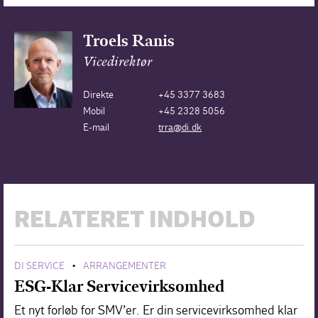
Troels Ranis
Vicedirektør
Direkte
+45 3377 3683
Mobil
+45 2328 5056
E-mail
trra@di.dk
RELATERET INDHOLD
DI SERVICE
ARRANGEMENTER
•
ESG-Klar Servicevirksomhed
Et nyt forløb for SMV’er. Er din servicevirksomhed klar