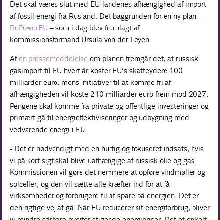
Det skal væres slut med EU-landenes afhængighed af import
af fossil energi fra Rusland. Det baggrunden for en ny plan -
RePowerEU
– som i dag blev fremlagt af
kommissionsformand Ursula von der Leyen.
Af
en pressemeddelelse
om planen fremgår det, at russisk
gasimport til EU hvert år koster EU’s skatteydere 100
milliarder euro, mens initiativer til at komme fri af
afhængigheden vil koste 210 milliarder euro frem mod 2027.
Pengene skal komme fra private og offentlige investeringer og
primært gå til energieffektiviseringer og udbygning med
vedvarende energi i EU.
- Det er nødvendigt med en hurtig og fokuseret indsats, hvis
vi på kort sigt skal blive uafhængige af russisk olie og gas.
Kommissionen vil gøre det nemmere at opføre vindmøller og
solceller, og den vil sætte alle kræfter ind for at få
virksomheder og forbrugere til at spare på energien. Det er
den rigtige vej at gå. Når EU reducerer sit energiforbrug, bliver
vi mindre sårbare overfor stigende energipriser. Det et enkelt