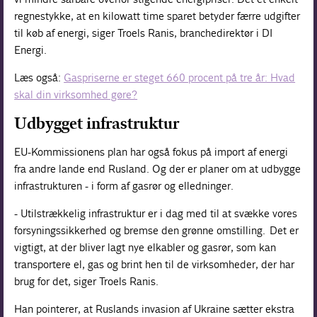
regnestykke, at en kilowatt time sparet betyder færre udgifter
til køb af energi, siger Troels Ranis, branchedirektør i DI
Energi.
Læs også:
Gaspriserne er steget 660 procent på tre år: Hvad
skal din virksomhed gøre?
Udbygget infrastruktur
EU-Kommissionens plan har også fokus på import af energi
fra andre lande end Rusland. Og der er planer om at udbygge
infrastrukturen - i form af gasrør og elledninger.
- Utilstrækkelig infrastruktur er i dag med til at svække vores
forsyningssikkerhed og bremse den grønne omstilling. Det er
vigtigt, at der bliver lagt nye elkabler og gasrør, som kan
transportere el, gas og brint hen til de virksomheder, der har
brug for det, siger Troels Ranis.
Han pointerer, at Ruslands invasion af Ukraine sætter ekstra