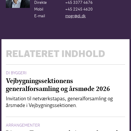
Direkte
+45 3377 4676
Mobil
+45 2245 4620
E-mail
mogr@di.dk
RELATERET INDHOLD
DI BYGGERI
Vejbygningssektionens
generalforsamling og årsmøde 2026
Invitation til netværkstapas, generalforsamling og
årsmøde i Vejbygningssektionen.
ARRANGEMENTER