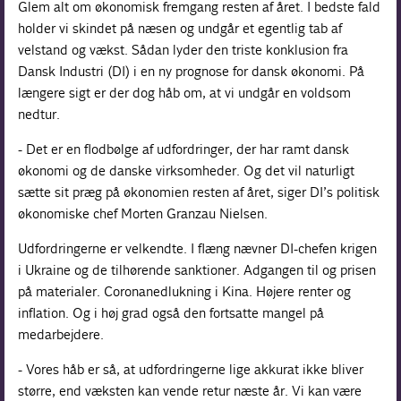
Glem alt om økonomisk fremgang resten af året. I bedste fald
holder vi skindet på næsen og undgår et egentlig tab af
velstand og vækst. Sådan lyder den triste konklusion fra
Dansk Industri (DI) i en ny prognose for dansk økonomi. På
længere sigt er der dog håb om, at vi undgår en voldsom
nedtur.
- Det er en flodbølge af udfordringer, der har ramt dansk
økonomi og de danske virksomheder. Og det vil naturligt
sætte sit præg på økonomien resten af året, siger DI’s politisk
økonomiske chef Morten Granzau Nielsen.
Udfordringerne er velkendte. I flæng nævner DI-chefen krigen
i Ukraine og de tilhørende sanktioner. Adgangen til og prisen
på materialer. Coronanedlukning i Kina. Højere renter og
inflation. Og i høj grad også den fortsatte mangel på
medarbejdere.
- Vores håb er så, at udfordringerne lige akkurat ikke bliver
større, end væksten kan vende retur næste år. Vi kan være