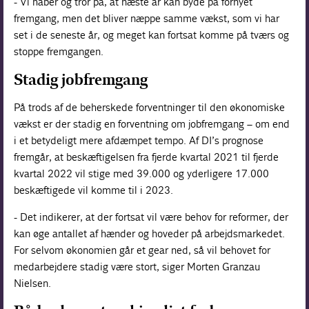
- Vi håber og tror på, at næste år kan byde på fornyet
fremgang, men det bliver næppe samme vækst, som vi har
set i de seneste år, og meget kan fortsat komme på tværs og
stoppe fremgangen.
Stadig jobfremgang
På trods af de beherskede forventninger til den økonomiske
vækst er der stadig en forventning om jobfremgang – om end
i et betydeligt mere afdæmpet tempo. Af DI’s prognose
fremgår, at beskæftigelsen fra fjerde kvartal 2021 til fjerde
kvartal 2022 vil stige med 39.000 og yderligere 17.000
beskæftigede vil komme til i 2023.
- Det indikerer, at der fortsat vil være behov for reformer, der
kan øge antallet af hænder og hoveder på arbejdsmarkedet.
For selvom økonomien går et gear ned, så vil behovet for
medarbejdere stadig være stort, siger Morten Granzau
Nielsen.