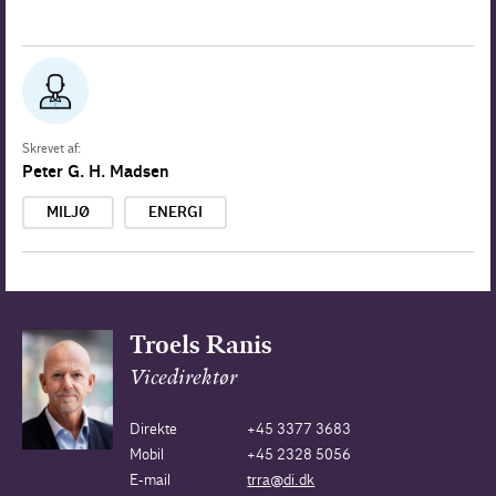
Skrevet af:
Peter G. H. Madsen
MILJØ
ENERGI
Troels Ranis
Vicedirektør
Direkte
+45 3377 3683
Mobil
+45 2328 5056
E-mail
trra@di.dk