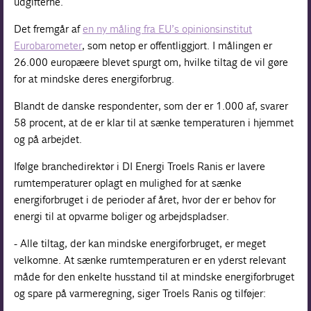
udgifterne.
Det fremgår af
en ny måling fra EU’s opinionsinstitut
Eurobarometer
, som netop er offentliggjort. I målingen er
26.000 europæere blevet spurgt om, hvilke tiltag de vil gøre
for at mindske deres energiforbrug.
Blandt de danske respondenter, som der er 1.000 af, svarer
58 procent, at de er klar til at sænke temperaturen i hjemmet
og på arbejdet.
Ifølge branchedirektør i DI Energi Troels Ranis er lavere
rumtemperaturer oplagt en mulighed for at sænke
energiforbruget i de perioder af året, hvor der er behov for
energi til at opvarme boliger og arbejdspladser.
- Alle tiltag, der kan mindske energiforbruget, er meget
velkomne. At sænke rumtemperaturen er en yderst relevant
måde for den enkelte husstand til at mindske energiforbruget
og spare på varmeregning, siger Troels Ranis og tilføjer: