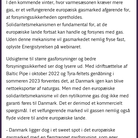
I den kommende vinter, hvor varmesæsonen kræver mere
gas, er et velfungerende europæisk gasmarked afgørende for,
at forsyningssikkerheden opretholdes.
Solidaritetsmekanismen er fundamental for, at de
europæiske lande fortsat kan handle og forsynes med gas.
Uden denne mekanisme vil gasmarkedet nemlig fryse fast,
oplyste Energistyrelsen på webinaret.
Udsigterne til større gasforsyninger og bedre
forsyningssikkerhed ser dog lysere ud. Med idriftsættelse af
Baltic Pipe i oktober 2022 og Tyra-feltets genåbning i
sommeren 2023 forventes det, at Danmark igen kan blive
nettoeksportør af naturgas. Men med den europæiske
solidaritetsmekanisme vil den nytilkomne gas dog ikke med
garanti føres til Danmark. Det er derimod et kommercielt
spørgsmål. I et velfungerende marked vil gassen nemlig også
flyde videre til andre europæiske lande.
- Danmark ligger dog i et sweet spot i det europæiske
gasmarked med en flerstrenget gasforsyning, som øger