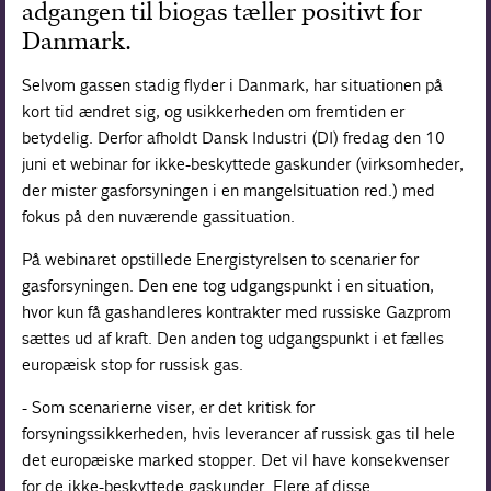
adgangen til biogas tæller positivt for
Danmark.
Selvom gassen stadig flyder i Danmark, har situationen på
kort tid ændret sig, og usikkerheden om fremtiden er
betydelig. Derfor afholdt Dansk Industri (DI) fredag den 10
juni et webinar for ikke-beskyttede gaskunder (virksomheder,
der mister gasforsyningen i en mangelsituation red.) med
fokus på den nuværende gassituation.
På webinaret opstillede Energistyrelsen to scenarier for
gasforsyningen. Den ene tog udgangspunkt i en situation,
hvor kun få gashandleres kontrakter med russiske Gazprom
sættes ud af kraft. Den anden tog udgangspunkt i et fælles
europæisk stop for russisk gas.
- Som scenarierne viser, er det kritisk for
forsyningssikkerheden, hvis leverancer af russisk gas til hele
det europæiske marked stopper. Det vil have konsekvenser
for de ikke-beskyttede gaskunder. Flere af disse