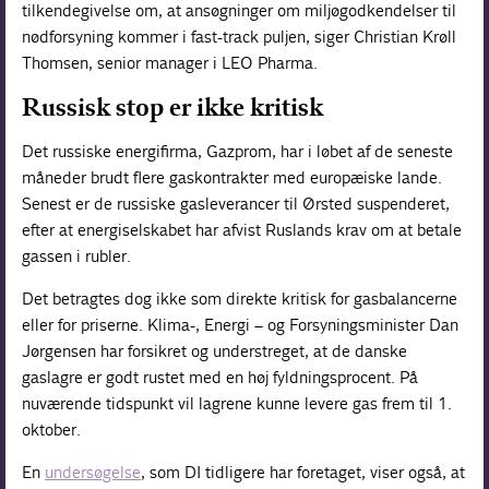
tilkendegivelse om, at ansøgninger om miljøgodkendelser til
nødforsyning kommer i fast-track puljen, siger Christian Krøll
Thomsen, senior manager i LEO Pharma.
Russisk stop er ikke kritisk
Det russiske energifirma, Gazprom, har i løbet af de seneste
måneder brudt flere gaskontrakter med europæiske lande.
Senest er de russiske gasleverancer til Ørsted suspenderet,
efter at energiselskabet har afvist Ruslands krav om at betale
gassen i rubler.
Det betragtes dog ikke som direkte kritisk for gasbalancerne
eller for priserne. Klima-, Energi – og Forsyningsminister Dan
Jørgensen har forsikret og understreget, at de danske
gaslagre er godt rustet med en høj fyldningsprocent. På
nuværende tidspunkt vil lagrene kunne levere gas frem til 1.
oktober.
En
undersøgelse
, som DI tidligere har foretaget, viser også, at