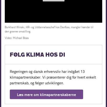
Burkhard Winski, HR- og Uddannelseschef hos Danfoss, mangler hænder til
den grønne omstilling.
Video: Michael Boas
FØLG KLIMA HOS DI
Regeringen og dansk erhvervsliv har indgået 13
klimapartnerskaber. Vi præsenterer dig for hvert enkelt
partnerskab, og følger udviklingen.
Læs mere om klimapartnerskaberne