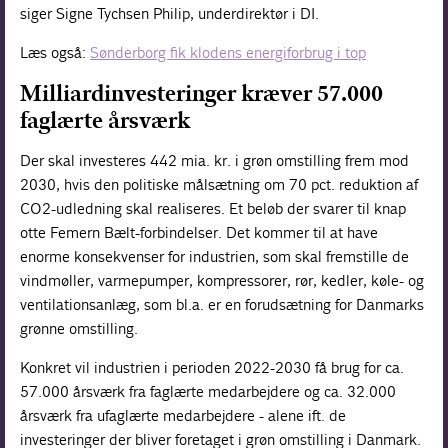
siger Signe Tychsen Philip, underdirektør i DI.
Læs også:
Sønderborg fik klodens energiforbrug i top
Milliardinvesteringer kræver 57.000
faglærte årsværk
Der skal investeres 442 mia. kr. i grøn omstilling frem mod
2030, hvis den politiske målsætning om 70 pct. reduktion af
CO2-udledning skal realiseres. Et beløb der svarer til knap
otte Femern Bælt-forbindelser. Det kommer til at have
enorme konsekvenser for industrien, som skal fremstille de
vindmøller, varmepumper, kompressorer, rør, kedler, køle- og
ventilationsanlæg, som bl.a. er en forudsætning for Danmarks
grønne omstilling.
Konkret vil industrien i perioden 2022-2030 få brug for ca.
57.000 årsværk fra faglærte medarbejdere og ca. 32.000
årsværk fra ufaglærte medarbejdere - alene ift. de
investeringer der bliver foretaget i grøn omstilling i Danmark.