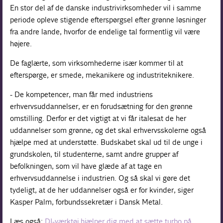
En stor del af de danske industrivirksomheder vil i samme
periode opleve stigende efterspørgsel efter grønne løsninger
fra andre lande, hvorfor de endelige tal formentlig vil være
højere.
De faglærte, som virksomhederne især kommer til at
efterspørge, er smede, mekanikere og industriteknikere.
- De kompetencer, man får med industriens
erhvervsuddannelser, er en forudsætning for den grønne
omstilling. Derfor er det vigtigt at vi får italesat de her
uddannelser som grønne, og det skal erhvervsskolerne også
hjælpe med at understøtte. Budskabet skal ud til de unge i
grundskolen, til studenterne, samt andre grupper af
befolkningen, som vil have glæde af at tage en
erhvervsuddannelse i industrien. Og så skal vi gøre det
tydeligt, at de her uddannelser også er for kvinder, siger
Kasper Palm, forbundssekretær i Dansk Metal.
Læs også:
DI-værktøj hjælper dig med at sætte turbo på