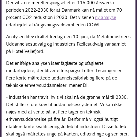
Der vil være merefterspørgsel efter 116.000 årsværk i
perioden 2022-2030 for at Danmark kan nå målet om 70
procent CO2-reduktion i 2030. Det viser en
ny analyse
udarbejdet af rådgivningsvirksomheden COWI.
Analysen blev drøftet fredag den 10. juni, da Metalindustriens
Uddannelsesudvalg og Industriens Fællesudvalg var samlet
på Hotel Vejlefjord.
Det er ifølge analysen især faglærte og ufaglærte
medarbejdere, der bliver efterspørgsel efter. Løsningen er
flere korte målrettede uddannelsesforløb og flere på de
tekniske erhvervsuddannelser, mener DI.
- Industrien har travlt, hvis vi skal nå de grønne mål til 2030.
Det stiller store krav til uddannelsessystemet. Vi kan ikke
nøjes med at vente på, at flere tager en teknisk
erhvervsuddannelse på fire år. Derfor må vi også hurtigt
etablere korte kvalificeringsforløb til industrien. Disse forløb
skal også målrettes unge på kanten, udlændinge og seniorer,