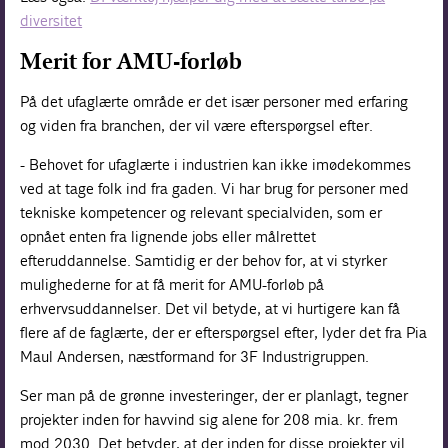
diversitet
Merit for AMU-forløb
På det ufaglærte område er det især personer med erfaring
og viden fra branchen, der vil være efterspørgsel efter.
- Behovet for ufaglærte i industrien kan ikke imødekommes
ved at tage folk ind fra gaden. Vi har brug for personer med
tekniske kompetencer og relevant specialviden, som er
opnået enten fra lignende jobs eller målrettet
efteruddannelse. Samtidig er der behov for, at vi styrker
mulighederne for at få merit for AMU-forløb på
erhvervsuddannelser. Det vil betyde, at vi hurtigere kan få
flere af de faglærte, der er efterspørgsel efter, lyder det fra Pia
Maul Andersen, næstformand for 3F Industrigruppen.
Ser man på de grønne investeringer, der er planlagt, tegner
projekter inden for havvind sig alene for 208 mia. kr. frem
mod 2030. Det betyder, at der inden for disse projekter vil