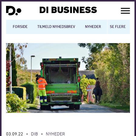
DI BUSINESS
FORSIDE
TILMELD NYHEDSBREV
NYHEDER
SE FLERE
BLOGS
N
Dansk økonomi
Digitalisering
International økonomi
Arbejdsmiljø
Arbejdsmarkedet
Uddannelse
Europapolitik
03.09.22
DIB
NYHEDER
•
•