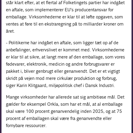
står klart efter, at et flertal af Folketingets partier har indgået
en aftale, som implementerer EU’s producentansvar for
emballage. Virksomhederne er klar til at løfte opgaven, som
ventes at føre til en ekstraregning på to milliarder kroner om
året.
- Politikerne har indgået en aftale, som ligger tæt op af de
anbefalinger, erhvervslivet er kommet med. Virksomhederne
er klar til at sikre, at langt mere af den emballage, som vores
fødevarer, elektronik, medicin og andre forbrugsvarer er
pakket i, bliver genbrugt eller genanvendt. Det er et vigtigt
skridt på vejen mod mere cirkulær produktion og forbrug,
siger Karin Klitgaard, miljøpolitisk chef i Dansk Industri.
Mange virksomheder har allerede sat sig ambitiøse mål. Det
gælder for eksempel Orkla, som har et mål, at al emballage
skal være 100 procent genanvendelig inden 2025, og at 75
procent af emballagen skal være fra genanvendte eller
fornybare ressourcer.