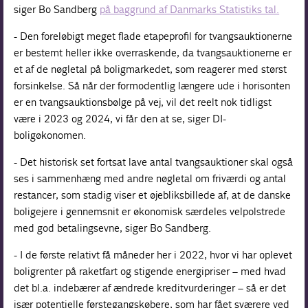
siger Bo Sandberg
på baggrund af Danmarks Statistiks tal.
- Den foreløbigt meget flade etapeprofil for tvangsauktionerne
er bestemt heller ikke overraskende, da tvangsauktionerne er
et af de nøgletal på boligmarkedet, som reagerer med størst
forsinkelse. Så når der formodentlig længere ude i horisonten
er en tvangsauktionsbølge på vej, vil det reelt nok tidligst
være i 2023 og 2024, vi får den at se, siger DI-
boligøkonomen.
- Det historisk set fortsat lave antal tvangsauktioner skal også
ses i sammenhæng med andre nøgletal om friværdi og antal
restancer, som stadig viser et øjebliksbillede af, at de danske
boligejere i gennemsnit er økonomisk særdeles velpolstrede
med god betalingsevne, siger Bo Sandberg.
- I de første relativt få måneder her i 2022, hvor vi har oplevet
boligrenter på raketfart og stigende energipriser – med hvad
det bl.a. indebærer af ændrede kreditvurderinger – så er det
især potentielle førstegangskøbere, som har fået sværere ved