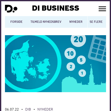
DI BUSINESS
FORSIDE
TILMELD NYHEDSBREV
NYHEDER
SE FLERE
BLOGS
N
Dansk økonomi
Digitalisering
International økonomi
Arbejdsmiljø
Arbejdsmarkedet
Uddannelse
Europapolitik
06.07.22
DIB
NYHEDER
•
•