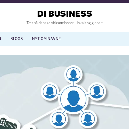
DI BUSINESS
Tæt på danske virksomheder - lokalt og globalt
R
BLOGS
NYT OM NAVNE
lisering
International økonomi
nelse
Europapolitik