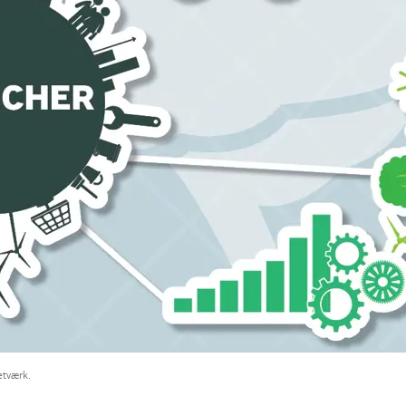
etværk.