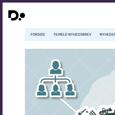
FORSIDE
TILMELD NYHEDSBREV
NYHEDE
Dansk økonomi
Digita
Arbejdsmarkedet
Uddan