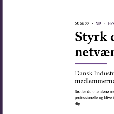
05.08.22
DIB
NY
•
•
Styrk 
netvæ
Dansk Industri
medlemmernes 
Sidder du ofte alene me
professionelle og blive 
dig.