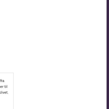
fra
r til
livet.