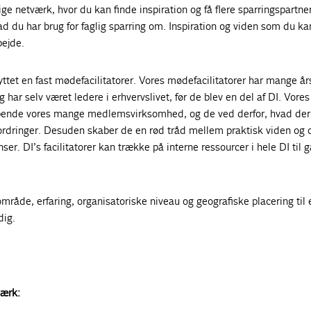
lige netværk, hvor du kan finde inspiration og få flere sparringspartne
d du har brug for faglig sparring om. Inspiration og viden som du k
bejde.
yttet en fast mødefacilitatorer. Vores mødefacilitatorer har mange år
 har selv været ledere i erhvervslivet, før de blev en del af DI. Vores
løbende vores mange medlemsvirksomhed, og de ved derfor, hvad der 
fordringer. Desuden skaber de en rød tråd mellem praktisk viden og 
er. DI’s facilitatorer kan trække på interne ressourcer i hele DI til g
mråde, erfaring, organisatoriske niveau og geografiske placering til 
dig.
værk: