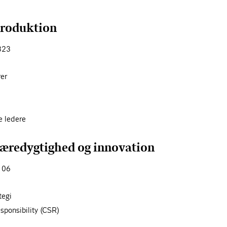
produktion
323
rer
e ledere
æredygtighed og innovation
106
tegi
sponsibility (CSR)