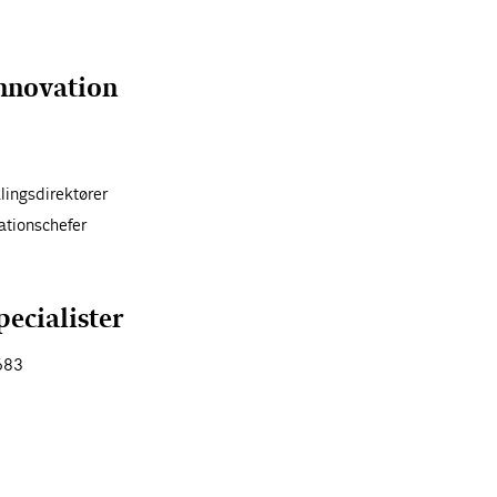
nnovation
0
lingsdirektører
ationschefer
pecialister
683