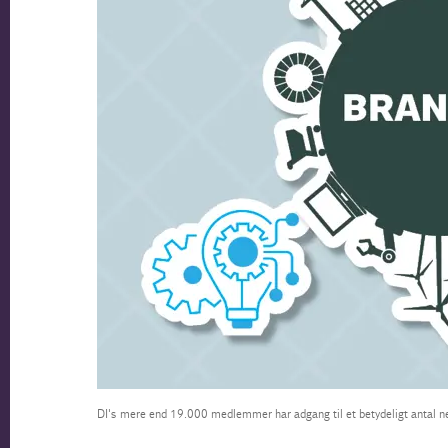
DI's mere end 19.000 medlemmer har adgang til et betydeligt antal n