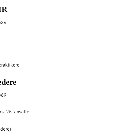
HR
634
praktikere
edere
369
s. 25. ansatte
edere)