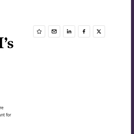
’s
re
nt for