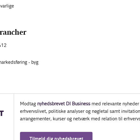
varlige
brancher
412
markedsføring - byg
Modtag
nyhedsbrevet DI Business
med relevante nyheder 
erhvervslivet, politiske analyser og nøgletal samt invitatione
T
arrangementer, kurser og netværk med relation til erhvervs
Tilmeld dig nyhedsbrevet