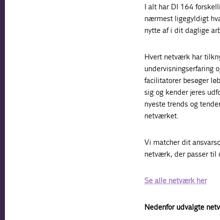
I alt har DI 164 forskel
nærmest ligegyldigt hva
nytte af i dit daglige ar
Hvert netværk har tilkn
undervisningserfaring og
facilitatorer besøger 
sig og kender jeres ud
nyeste trends og tendens
netværket.
Vi matcher dit ansvarso
netværk, der passer til 
Se alle netværk her
Nedenfor udvalgte net