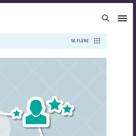
SE FLERE
Arbejdsmiljø
Forskning