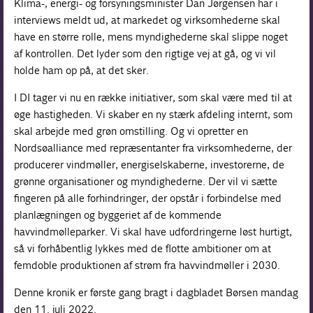
Klima-, energi- og forsyningsminister Dan Jørgensen har i
interviews meldt ud, at markedet og virksomhederne skal
have en større rolle, mens myndighederne skal slippe noget
af kontrollen. Det lyder som den rigtige vej at gå, og vi vil
holde ham op på, at det sker.
I DI tager vi nu en række initiativer, som skal være med til at
øge hastigheden. Vi skaber en ny stærk afdeling internt, som
skal arbejde med grøn omstilling. Og vi opretter en
Nordsøalliance med repræsentanter fra virksomhederne, der
producerer vindmøller, energiselskaberne, investorerne, de
grønne organisationer og myndighederne. Der vil vi sætte
fingeren på alle forhindringer, der opstår i forbindelse med
planlægningen og byggeriet af de kommende
havvindmølleparker. Vi skal have udfordringerne løst hurtigt,
så vi forhåbentlig lykkes med de flotte ambitioner om at
femdoble produktionen af strøm fra havvindmøller i 2030.
Denne kronik er første gang bragt i dagbladet Børsen mandag
den 11. juli 2022.