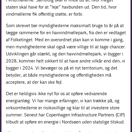
staten skal have for at ”leje” havbunden ud. Den tid, hvor
vindmøllerne fik offentlig støtte, er forbi.
Som skrevet bør myndighederne maksimalt bruge to år på at
lægge rammerne for en havvindmøllepark, fra den er vedtaget
af Folketinget. Med en overordnet plan kan vi komme i gang,
men myndighederne skal også være villige til at tage chancer.
Udviklingen går stærkt, og den havvindmøllepark, vi bygger i
2028, kommer helt sikkert til at have andre vilkår end den, vi
bygger i 2024. Vi bevæger os på et nyt territorium, og det
betyder, at både myndighederne og offentligheden må
acceptere, at der kan ske fejl.
Det er heldigvis ikke nyt for os at opføre vedvarende
energianlæg. Vi har mange erfaringer, vi kan trække på, og
virksomhederne er risikovillige og klar til at investere store
summer. Senest har Copenhagen Infrastructure Partners (CIP)
tilbudt at opføre en energiø i Nordsøen uden statslige tilskud.