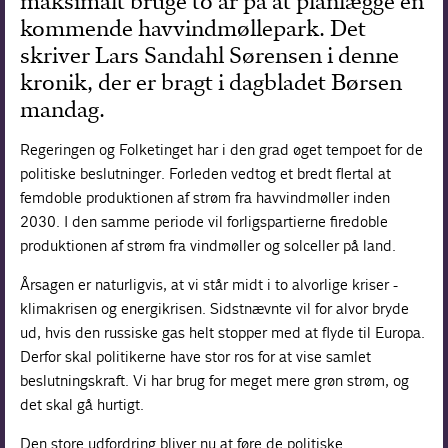
maksimalt bruge to år på at planlægge en
kommende havvindmøllepark. Det
skriver Lars Sandahl Sørensen i denne
kronik, der er bragt i dagbladet Børsen
mandag.
Regeringen og Folketinget har i den grad øget tempoet for de
politiske beslutninger. Forleden vedtog et bredt flertal at
femdoble produktionen af strøm fra havvindmøller inden
2030. I den samme periode vil forligspartierne firedoble
produktionen af strøm fra vindmøller og solceller på land.
Årsagen er naturligvis, at vi står midt i to alvorlige kriser -
klimakrisen og energikrisen. Sidstnævnte vil for alvor bryde
ud, hvis den russiske gas helt stopper med at flyde til Europa.
Derfor skal politikerne have stor ros for at vise samlet
beslutningskraft. Vi har brug for meget mere grøn strøm, og
det skal gå hurtigt.
Den store udfordring bliver nu at føre de politiske