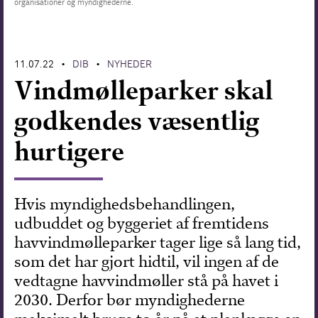
organisationer og myndighederne.
Forskning
11.07.22
DIB
NYHEDER
•
•
Vindmølleparker skal
godkendes væsentlig
hurtigere
Hvis myndighedsbehandlingen,
udbuddet og byggeriet af fremtidens
havvindmølleparker tager lige så lang tid,
som det har gjort hidtil, vil ingen af de
vedtagne havvindmøller stå på havet i
2030. Derfor bør myndighederne