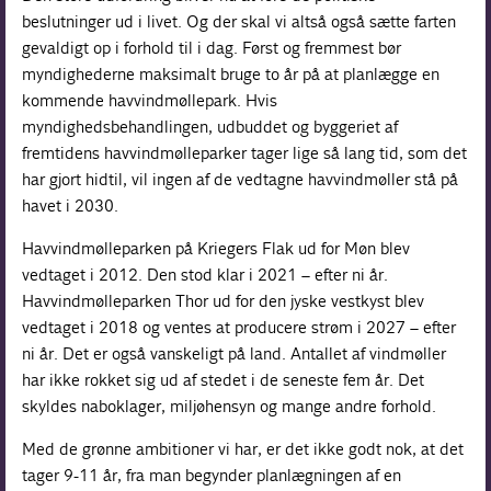
beslutninger ud i livet. Og der skal vi altså også sætte farten
gevaldigt op i forhold til i dag. Først og fremmest bør
myndighederne maksimalt bruge to år på at planlægge en
kommende havvindmøllepark. Hvis
myndighedsbehandlingen, udbuddet og byggeriet af
fremtidens havvindmølleparker tager lige så lang tid, som det
har gjort hidtil, vil ingen af de vedtagne havvindmøller stå på
havet i 2030.
Havvindmølleparken på Kriegers Flak ud for Møn blev
vedtaget i 2012. Den stod klar i 2021 – efter ni år.
Havvindmølleparken Thor ud for den jyske vestkyst blev
vedtaget i 2018 og ventes at producere strøm i 2027 – efter
ni år. Det er også vanskeligt på land. Antallet af vindmøller
har ikke rokket sig ud af stedet i de seneste fem år. Det
skyldes naboklager, miljøhensyn og mange andre forhold.
Med de grønne ambitioner vi har, er det ikke godt nok, at det
tager 9-11 år, fra man begynder planlægningen af en