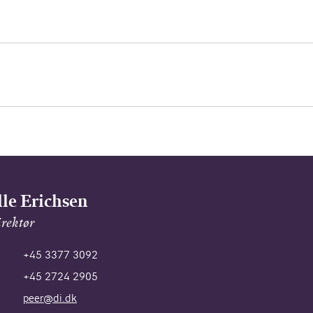
lle Erichsen
rektør
+45 3377 3092
+45 2724 2905
peer@di.dk