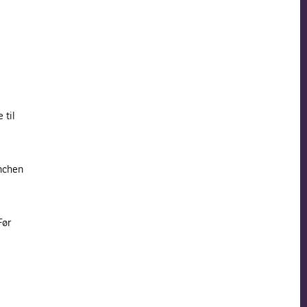
 til
nchen
Før