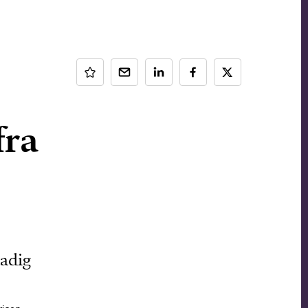
fra
adig