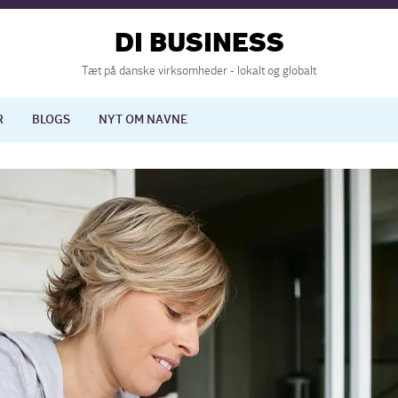
DI BUSINESS
Tæt på danske virksomheder - lokalt og globalt
R
BLOGS
NYT OM NAVNE
lisering
International økonomi
nelse
Europapolitik