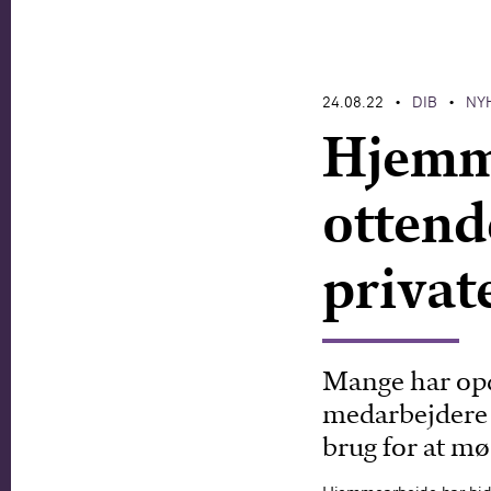
24.08.22
DIB
NY
•
•
Hjemm
ottende
privat
Mange har opd
medarbejdere 
brug for at mø