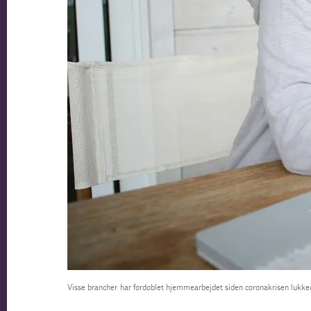
Visse brancher har fordoblet hjemmearbejdet siden coronakrisen lukk