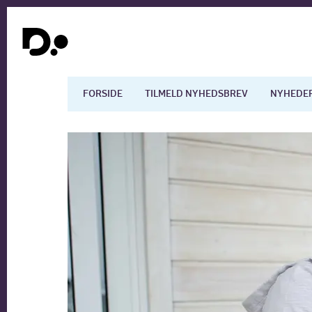
FORSIDE
TILMELD NYHEDSBREV
NYHEDE
Dansk økonomi
Digita
Arbejdsmarkedet
Uddan