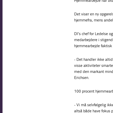
Hjemmearbejde har bidt 
Det viser en ny opgørel
hjemmefra, mens andele
DI’s chef for Ledelse og
medarbejdere i stigende
hjemmearbejde faktisk
- Det handler ikke alt
visse aktiviteter smarte
med den markant mindre r
Erichsen.
100 procent hjemmearbe
- Vi må selvfølgelig ik
altså både have fokus p