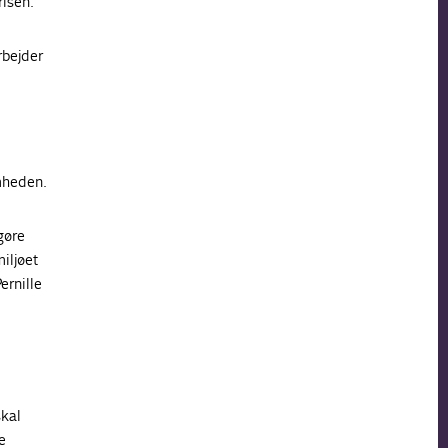
risen.
rbejder
mheden.
gøre
iljøet
ernille
skal
e