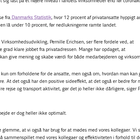
sig fast på et højere niveau i landets virksomheder end før coronak
se fra
Danmarks Statistik
, hvor 12 procent af privatansatte hyppigt a
n lå under 10 procent, før nedlukningerne ramte landet.
 Virksomhedsudvikling, Pernille Erichsen, ser flere fordele ved, at
 grad klare jobbet fra privatadressen. Mange har opdaget, at
 kan give mening og skabe værdi for både medarbejderen og virkso
id kun om forholdene for de ansatte, men også om, hvordan man kan 
re. At det også har den positive sideeffekt, at det også er bedre for m
ejse og transport aktivitet, gør det jo heller ikke dårligere, siger P
jde er dog heller ikke optimalt.
ke glemme, at vi også har brug for at mødes med vores kollegaer. Vi 
å sammenspillet med vores kollegaer og effektiviteten i forhold til d