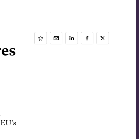
res
k
 EU's