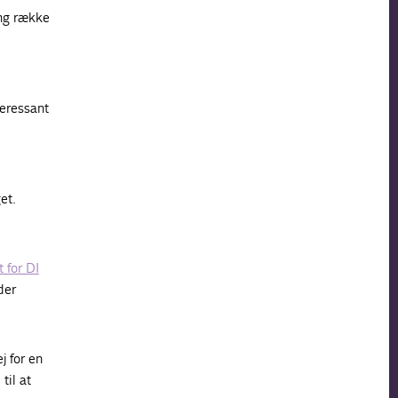
ang række
teressant
et.
 for DI
der
j for en
til at