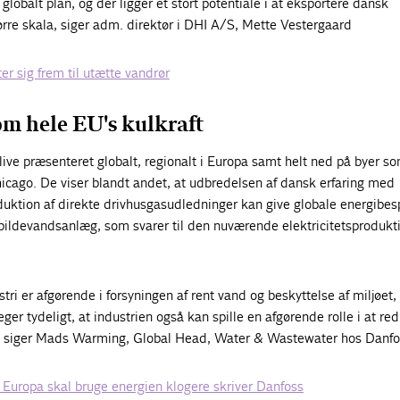
lobalt plan, og der ligger et stort potentiale i at eksportere dansk
rre skala, siger adm. direktør i DHI A/S, Mette Vestergaard
er sig frem til utætte vandrør
om hele EU's kulkraft
 blive præsenteret globalt, regionalt i Europa samt helt ned på byer s
icago. De viser blandt andet, at udbredelsen af dansk erfaring med
duktion af direkte drivhusgasudledninger kan give globale energibes
spildevandsanlæg, som svarer til den nuværende elektricitetsproduk
tri er afgørende i forsyningen af rent vand og beskyttelse af miljøet,
ger tydeligt, at industrien også kan spille en afgørende rolle i at re
, siger Mads Warming, Global Head, Water & Wastewater hos Danfo
- Europa skal bruge energien klogere skriver Danfoss