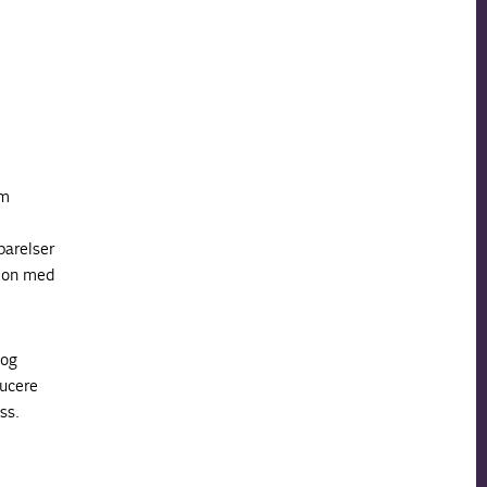
om
parelser
tion med
 og
ducere
ss.