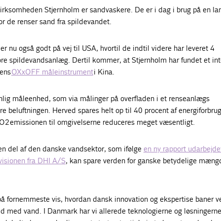
virksomheden Stjernholm er sandvaskere. De er i dag i brug på en l
r de renser sand fra spildevandet.
er nu også godt på vej til USA, hvortil de indtil videre har leveret 4
ore spildevandsanlæg. Dertil kommer, at Stjernholm har fundet et in
dens
OXxOFF måleinstrument
i Kina.
ig måleenhed, som via målinger på overfladen i et renseanlægs
e beluftningen. Herved spares helt op til 40 procent af energiforbrug
O2 emissionen til omgivelserne reduceres meget væsentligt.
n del af den danske vandsektor, som ifølge
en ny rapport udarbejdet
isionen fra DHI A/S
, kan spare verden for ganske betydelige mæng
å fornemmeste vis, hvordan dansk innovation og ekspertise baner ve
d med vand. I Danmark har vi allerede teknologierne og løsningerne 