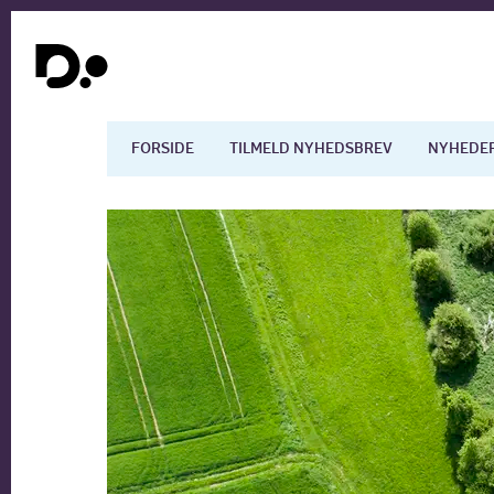
FORSIDE
TILMELD NYHEDSBREV
NYHEDE
Dansk økonomi
Digita
Arbejdsmarkedet
Uddan