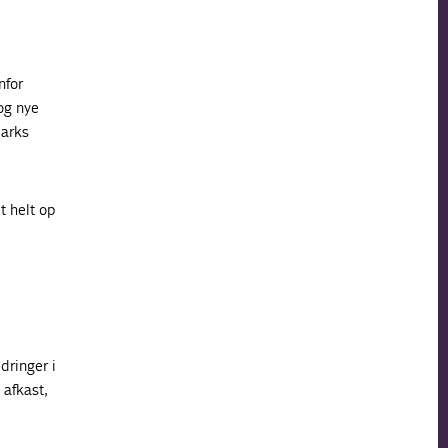
nfor
og nye
marks
t helt op
dringer i
 afkast,