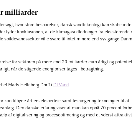
r milliarder
ersøgt, hvor store besparelser, dansk vandteknologi kan skabe inde
er lyder konklusionen, at de klimagasudledninger fra eksisterende 
le spildevandssektor ville svare til intet mindre end syv gange Dan
else for sektoren på mere end 20 milliarder euro årligt og potentiel
årligt, når de stigende energipriser tages i betragtning.
hef Mads Helleberg Dorff i
DI Vand
.
 kan tilbyde årtiers ekspertise samt løsninger og teknologier til at
seanlæg. Den danske erfaring viser at man kan opnå 70 procent forbe
jælp af digitalisering og procesoptimering og med et yderst attraktivt