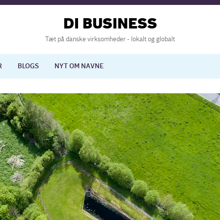
DI BUSINESS
Tæt på danske virksomheder - lokalt og globalt
R
BLOGS
NYT OM NAVNE
lisering
International økonomi
nelse
Europapolitik