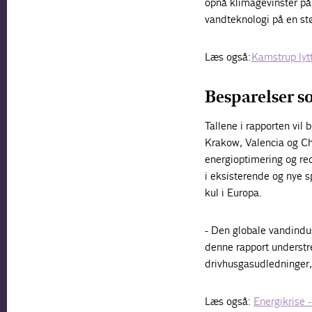
opnå klimagevinster på g
vandteknologi på en stø
Læs også:
Kamstrup lytt
Besparelser s
Tallene i rapporten vil
Krakow, Valencia og Ch
energioptimering og re
i eksisterende og nye 
kul i Europa.
- Den globale vandindus
denne rapport understre
drivhusgasudledninger
Læs også:
Energikrise 