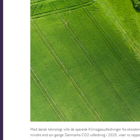
Med dansk teknologi ville de sparede Klimagasudledninger fra eksistere
mindre end syv gange Danmarks CO2-udledning i 2020, viser ny rappo