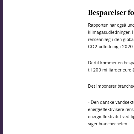
Besparelser fo
Rapporten har også und
klimagasudledninger. H
renseanlæg i den globa
CO2-udledning i 2020.
Dertil kommer en bespar
til 200 milliarder euro 
Det imponerer branchec
- Den danske vandsektor
energieffektivisere ren
energieffektivitet ved h
siger branchechefen.