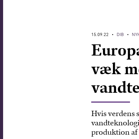
15.09.22
DIB
NY
•
•
Europa
væk m
vandte
Hvis verdens 
vandteknologi 
produktion af 