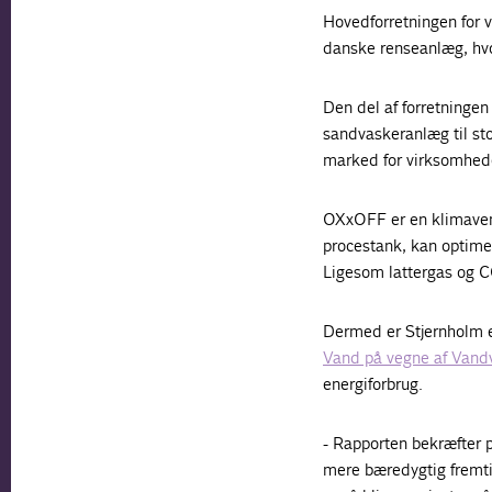
Hovedforretningen for 
danske renseanlæg, hvo
Den del af forretningen 
sandvaskeranlæg til st
marked for virksomhe
OXxOFF er en klimavenl
procestank, kan optimer
Ligesom lattergas og C
Dermed er Stjernholm e
Vand på vegne af Vandv
energiforbrug.
- Rapporten bekræfter p
mere bæredygtig fremti