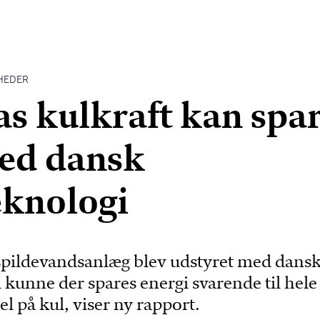
HEDER
s kulkraft kan spa
ed dansk
knologi
spildevandsanlæg blev udstyret med dans
kunne der spares energi svarende til hele
el på kul, viser ny rapport.