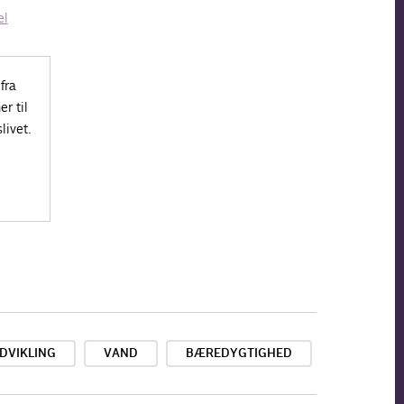
el
fra
r til
livet.
DVIKLING
VAND
BÆREDYGTIGHED