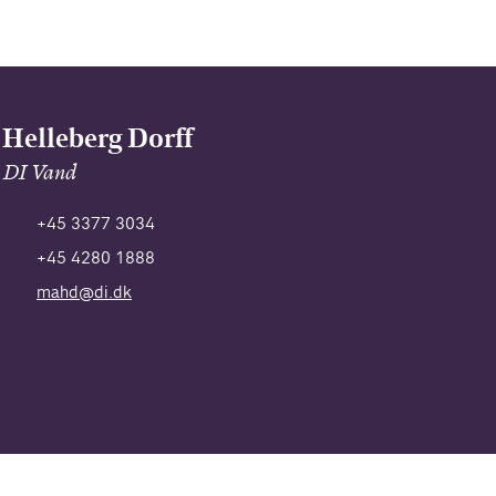
Helleberg Dorff
r DI Vand
+45 3377 3034
+45 4280 1888
mahd@di.dk