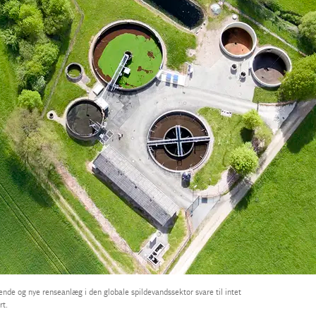
nde og nye renseanlæg i den globale spildevandssektor svare til intet
rt.