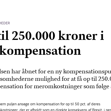
HEDER
til 250.000 kroner i
 kompensation
lsen har åbnet for en ny kompensationspu
somhederne mulighed for at få op til 250.
ensation for meromkostninger som følge 
m puljen ansøge om kompensation for op til 50 pct. af deres
tninger, der er afholdt som en direkte konsekvens af Brexit, i pe