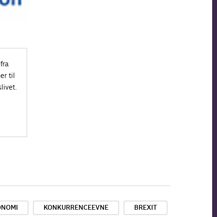
fra
r til
livet.
ONOMI
KONKURRENCEEVNE
BREXIT