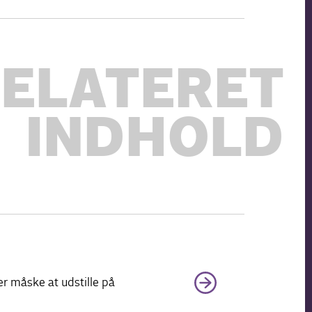
ELATERET
INDHOLD
er måske at udstille på