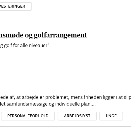
VESTERINGER
smøde og golfarrangement
olf for alle niveauer!
illede af, at arbejde er problemet, mens friheden ligger i at sl
å det samfundsmæssige og individuelle plan,…
PERSONALEFORHOLD
ARBEJDSLYST
UNGE