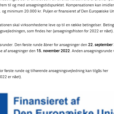
 frem til og med ansøgningstidspunktet. Kompensationen kan imidler
. og minimum 20.000 kr. Puljen er finansieret af Den Europæiske Un
ationen skal virksomhederne leve op til en række betingelser. Betin
ngsvejledningen, som findes her (ansøgningsfristen for 2022 er nået).
gsrunder. Den første runde åbner for ansøgninger den
22. september
lse af ansøgninger den
15. november 2022
. Anden ansøgningsrunde vi
r første runde og tilhørende ansøgningsvejledning kan tilgås her
2022 er nået).