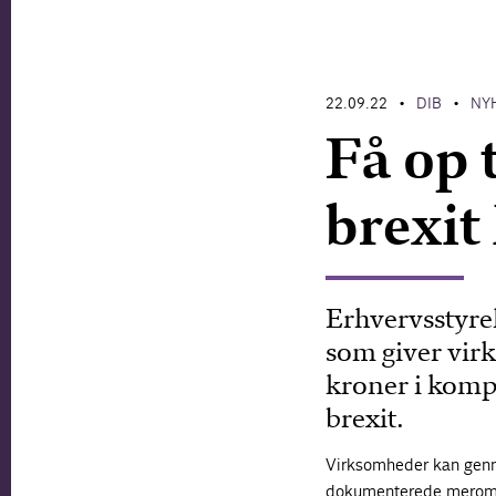
22.09.22
DIB
NY
•
•
Få op 
brexit
Erhvervsstyre
som giver virk
kroner i komp
brexit.
Virksomheder kan genne
dokumenterede meromkos