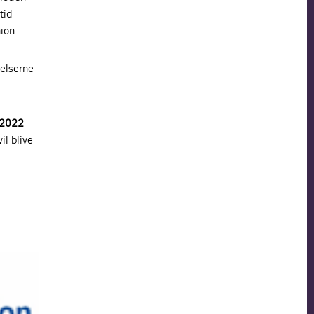
tid
ion.
gelserne
 2022
l blive