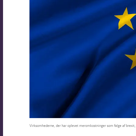
Virksomhederne, der har oplevet meromkostninger som følge af brexit