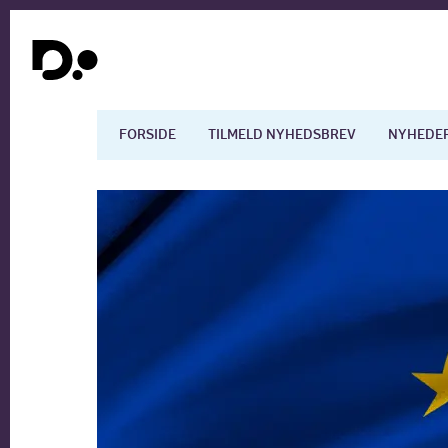
FORSIDE
TILMELD NYHEDSBREV
NYHEDE
Dansk økonomi
Digita
Arbejdsmarkedet
Uddan