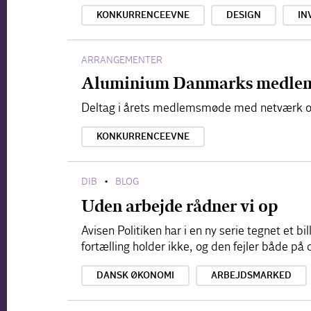
KONKURRENCEEVNE
DESIGN
IN
ARRANGEMENTER
Aluminium Danmarks medlem
Deltag i årets medlemsmøde med netværk og g
KONKURRENCEEVNE
DIB
BLOG
•
Uden arbejde rådner vi op
Avisen Politiken har i en ny serie tegnet et b
fortælling holder ikke, og den fejler både p
DANSK ØKONOMI
ARBEJDSMARKED