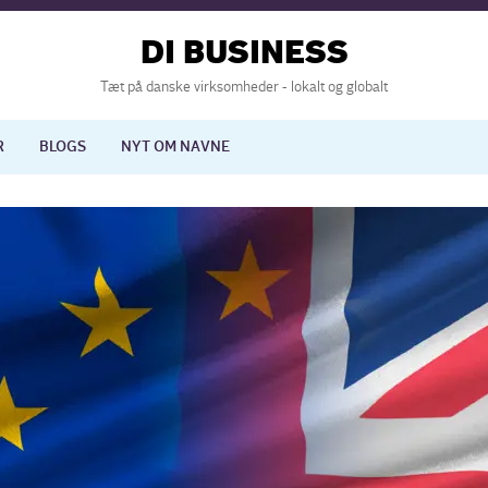
DI BUSINESS
Tæt på danske virksomheder - lokalt og globalt
R
BLOGS
NYT OM NAVNE
lisering
International økonomi
nelse
Europapolitik