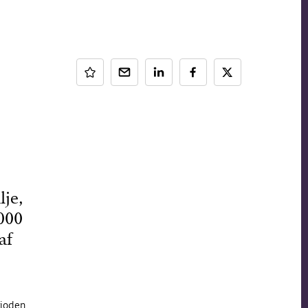
lje,
000
af
rioden