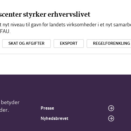
scenter styrker erhvervslivet
lt nyt niveau til gavn for landets virksomheder i et nyt sama
EFAU.
SKAT OG AFGIFTER
EKSPORT
REGELFORENKLING
r betyder
Presse
der.
Nyhedsbrevet