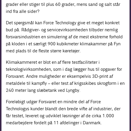
grader eller stiger til plus 60 grader, mens sand og salt står
ind fra alle sider?
Det spørgsmål kan Force Technology give et meget konkret
bud på. Rådgiver- og servicevirksomheden tilbyder nemlig
forsvarsindustrien en simulering af de mest ekstreme forhold
på kloden i et særligt 900 kubikmeter klimakammer på Fyn
med plads til de fleste større køretøjer.
Klimakammeret er blot en af flere testfaciliteter i
teknologivirksomheden, som i dag lægger hus til opgaver for
Forsvaret. Andre muligheder er eksempelvis 3D-print af
metaldele til kampfly – eller test af krigsskibes skrogform i en
240 meter lang slæbetank ved Lyngby.
Foreløbigt udgør Forsvaret en mindre del af Force
Technologys kunder blandt den brede vifte af industrier, der
får testet, leveret og udviklet løsninger af de cirka 1.000
medarbejdere fordelt på 11 afdelinger i Danmark.