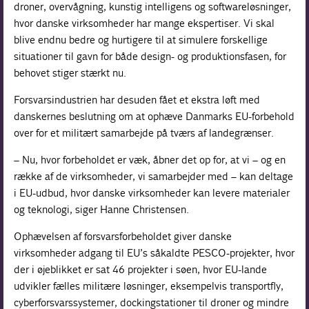
droner, overvågning, kunstig intelligens og softwareløsninger,
hvor danske virksomheder har mange ekspertiser. Vi skal
blive endnu bedre og hurtigere til at simulere forskellige
situationer til gavn for både design- og produktionsfasen, for
behovet stiger stærkt nu.
Forsvarsindustrien har desuden fået et ekstra løft med
danskernes beslutning om at ophæve Danmarks EU-forbehold
over for et militært samarbejde på tværs af landegrænser.
– Nu, hvor forbeholdet er væk, åbner det op for, at vi – og en
række af de virksomheder, vi samarbejder med – kan deltage
i EU-udbud, hvor danske virksomheder kan levere materialer
og teknologi, siger Hanne Christensen.
Ophævelsen af forsvarsforbeholdet giver danske
virksomheder adgang til EU’s såkaldte PESCO-projekter, hvor
der i øjeblikket er sat 46 projekter i søen, hvor EU-lande
udvikler fælles militære løsninger, eksempelvis transportfly,
cyberforsvarssystemer, dockingstationer til droner og mindre