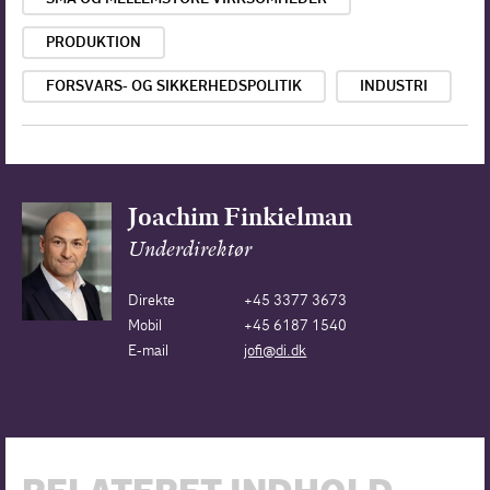
PRODUKTION
FORSVARS- OG SIKKERHEDSPOLITIK
INDUSTRI
Joachim Finkielman
Underdirektør
Direkte
+45 3377 3673
Mobil
+45 6187 1540
E-mail
jofi@di.dk