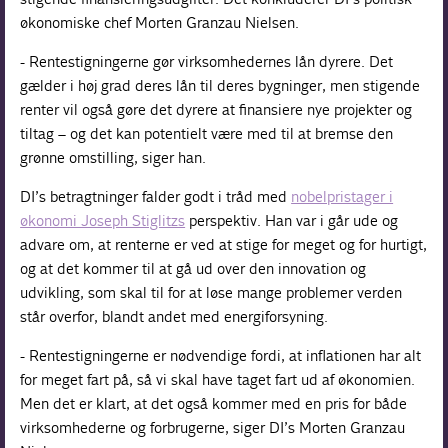
økonomiske chef Morten Granzau Nielsen.
- Rentestigningerne gør virksomhedernes lån dyrere. Det
gælder i høj grad deres lån til deres bygninger, men stigende
renter vil også gøre det dyrere at finansiere nye projekter og
tiltag – og det kan potentielt være med til at bremse den
grønne omstilling, siger han.
DI’s betragtninger falder godt i tråd med
nobelpristager i
økonomi Joseph Stiglitzs
perspektiv. Han var i går ude og
advare om, at renterne er ved at stige for meget og for hurtigt,
og at det kommer til at gå ud over den innovation og
udvikling, som skal til for at løse mange problemer verden
står overfor, blandt andet med energiforsyning.
- Rentestigningerne er nødvendige fordi, at inflationen har alt
for meget fart på, så vi skal have taget fart ud af økonomien.
Men det er klart, at det også kommer med en pris for både
virksomhederne og forbrugerne, siger DI’s Morten Granzau