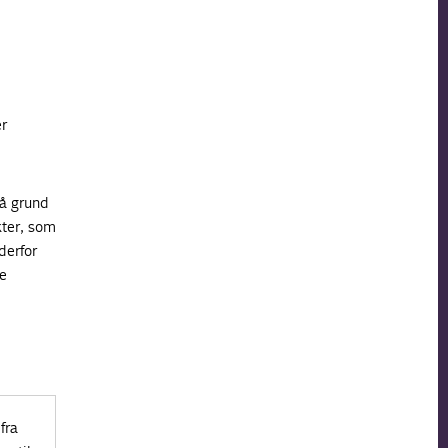
er
 på grund
kter, som
derfor
de
fra