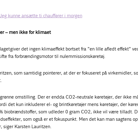
: Jeg kunne ansætte ti chauffører i morgen
r – men ikke for klimaet
laget giver det ingen klimaeffekt bortset fra ”en lille afledt effekt” ve
skifte fra forbrændingsmotor til nulemmissionskøretøj.
itzen, som samtidig pointerer, at der er fokuseret på virkemidler, s
.
 grønne omstilling. Der er endda CO2-neutrale køretøjer, der ikke må
rdi det kun inkluderer el- og brintkøretøjer mens køretøjer, der køre
 biobrændstoffer, som udleder 0 gram CO2, ikke vil være tilladt. D
seffekter, som også er et fokuspunkt. Men det kan man sagtens o
, siger Karsten Lauritzen.