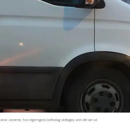
vene i zonerne, hvis regeringens lovforslag vedtages, som det ser ud.