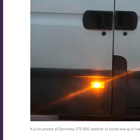
Kun én procent af Danmarks 370.000 varebiler vil kunne leve op til kra