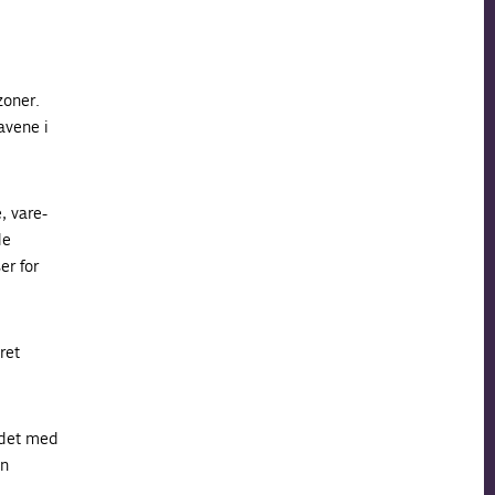
zoner.
avene i
, vare-
de
er for
ret
undet med
en