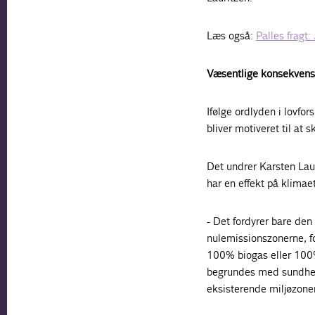
Læs også:
Palles fragt
Væsentlige konsekvense
Ifølge ordlyden i lovfors
bliver motiveret til at 
Det undrer Karsten Laur
har en effekt på klimaet
- Det fordyrer bare den
nulemissionszonerne, fo
100% biogas eller 100%
begrundes med sundhed
eksisterende miljøzoner