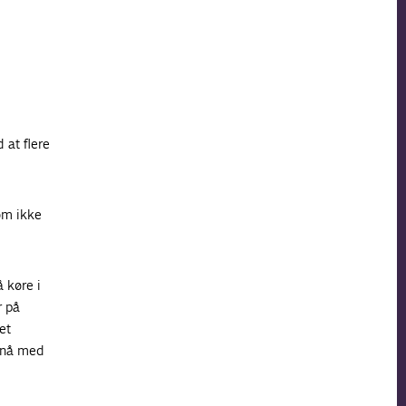
d at flere
om ikke
 køre i
r på
et
pnå med