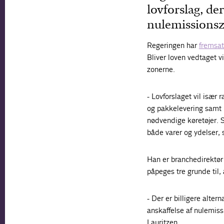
lovforslag, de
nulemissionsz
Regeringen har
fremsat
Bliver loven vedtaget v
zonerne.
- Lovforslaget vil især
og pakkelevering samt 
nødvendige køretøjer. S
både varer og ydelser, 
Han er branchedirektør i
påpeges tre grunde til, 
- Der er billigere alter
anskaffelse af nulemissi
Lauritzen.