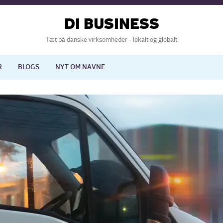
DI BUSINESS
Tæt på danske virksomheder - lokalt og globalt
R
BLOGS
NYT OM NAVNE
lisering
International økonomi
nelse
Europapolitik