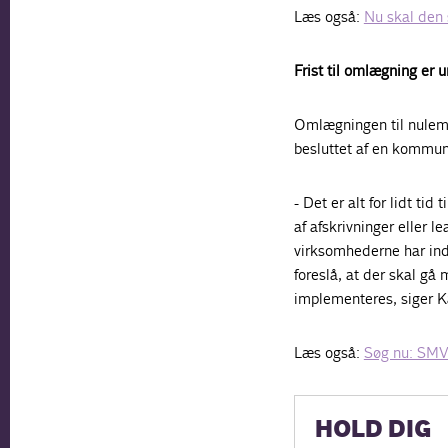
Læs også:
Nu skal den 
Frist til omlægning er u
Omlægningen til nulemis
besluttet af en kommune.
- Det er alt for lidt tid
af afskrivninger eller 
virksomhederne har ind
foreslå, at der skal gå 
implementeres, siger K
Læs også:
Søg nu: SMV 
HOLD DIG