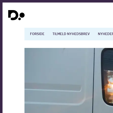
FORSIDE
TILMELD NYHEDSBREV
NYHEDE
Dansk økonomi
Digita
Arbejdsmarkedet
Uddan