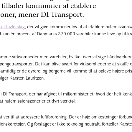
r tillader kommuner at etablere
oner, mener DI Transport.
 et lovforslag
, der vil give kommuner lov til at etablere nulemissions
il kun én procent af Danmarks 370.000 varebiler kunne leve op til kr
 ramme virksomheder med varebiler, hvilket især vil sige håndværkere
pengetransporter. Det kan blive svært for virksomhederne at skaffe 
amtidig er de dyrere, og borgerne vil komme til at opleve højere pris
siger Karsten Lauritzen.
 DI Transport, der har afgivet til miljøministeriet, hvori der helt konk
at nulemissionszoner er et dyrt værktøj:
nativer til at adressere luftforurening. Der er høje omkostninger forb
onskøretøjer. Og forslaget er ikke teknologineutralt, fortæller Karst