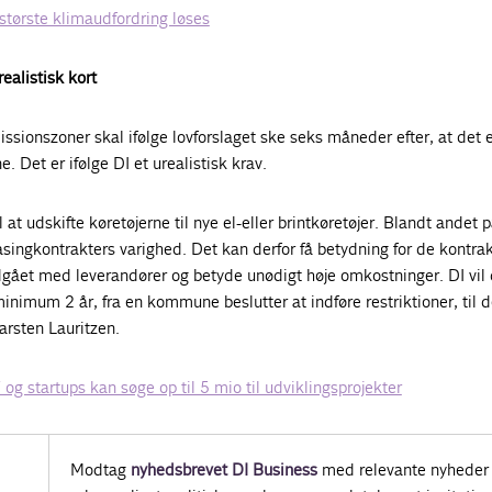
største klimaudfordring løses
realistisk kort
sionszoner skal ifølge lovforslaget ske seks måneder efter, at det 
 Det er ifølge DI et urealistisk krav.
 til at udskifte køretøjerne til nye el-eller brintkøretøjer. Blandt andet
leasingkontrakters varighed. Det kan derfor få betydning for de kontra
gået med leverandører og betyde unødigt høje omkostninger. DI vil 
minimum 2 år, fra en kommune beslutter at indføre restriktioner, til 
arsten Lauritzen.
og startups kan søge op til 5 mio til udviklingsprojekter
Modtag
nyhedsbrevet DI Business
med relevante nyheder 