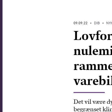
09.09.22
DIB
NY
•
•
Lovfor
nulemi
ramme
varebi
Det vil være 
begrænset klima