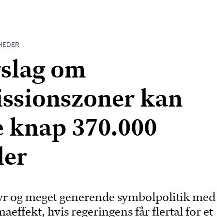
HEDER
slag om
ssionszoner kan
 knap 370.000
ler
dyr og meget generende symbolpolitik med
effekt, hvis regeringens får flertal for et