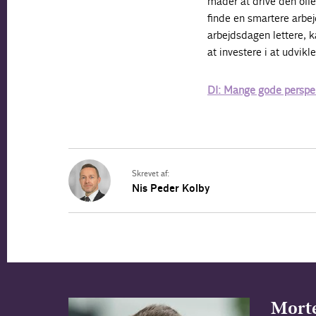
måder at drive den offe
finde en smartere arbej
arbejdsdagen lettere, k
at investere i at udvi
DI: Mange gode perspek
Skrevet af:
Nis Peder Kolby
Morte