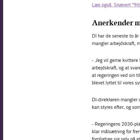
Læs også: Snævert ”frit
Anerkender m
DI har de seneste to år
mangler arbejdskraft, m
- Jeg vil gerne kvitter
arbejdskraft, og at svar
at regeringen ved sin 
blevet lyttet til vores 
DI-direktøren mangler 
kan styres efter, og som
- Regeringens 2030-pla
klar målsætning for fre
forpligtige sig selv på 