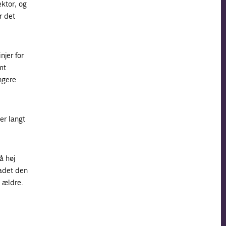
ktor, og
r det
jer for
mt
ngere
er langt
å høj
ladet den
g ældre.