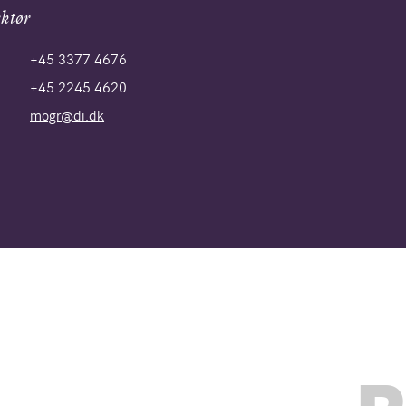
ektør
+45 3377 4676
+45 2245 4620
mogr@di.dk