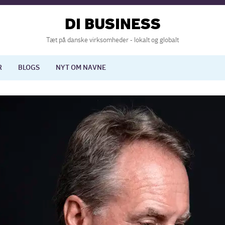
DI BUSINESS
Tæt på danske virksomheder - lokalt og globalt
R
BLOGS
NYT OM NAVNE
lisering
International økonomi
nelse
Europapolitik