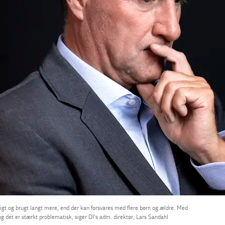
tigt og brugt langt mere, end der kan forsvares med flere børn og ældre. Med
og det er stærkt problematisk, siger DI's adm. direktør, Lars Sandahl