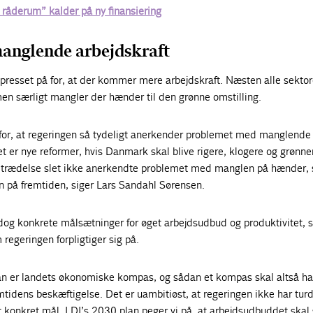
 råderum” kalder på ny finansiering
anglende arbejdskraft
 presset på for, at der kommer mere arbejdskraft. Næsten alle sektor
en særligt mangler der hænder til den grønne omstilling.
e for, at regeringen så tydeligt anerkender problemet med manglende
et er nye reformer, hvis Danmark skal blive rigere, klogere og grønne
tiltrædelse slet ikke anerkendte problemet med manglen på hænder, 
syn på fremtiden, siger Lars Sandahl Sørensen.
dog konkrete målsætninger for øget arbejdsudbud og produktivitet, 
 regeringen forpligtiger sig på.
n er landets økonomiske kompas, og sådan et kompas skal altså ha
mtidens beskæftigelse. Det er uambitiøst, at regeringen ikke har tur
et konkret mål. I DI’s 2030 plan peger vi på, at arbejdsudbuddet skal 