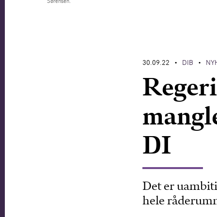
Sørensen.
30.09.22
DIB
NY
•
•
Regeri
mangle
DI
Det er uambiti
hele råderumme