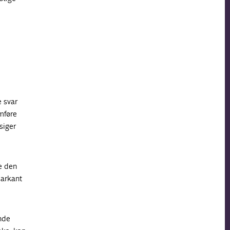
e svar
emføre
siger
e den
markant
inde