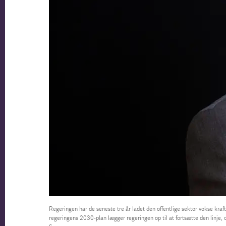
Regeringen har de seneste tre år ladet den offentlige sektor vokse kraf
regeringens 2030-plan lægger regeringen op til at fortsætte den linje, 