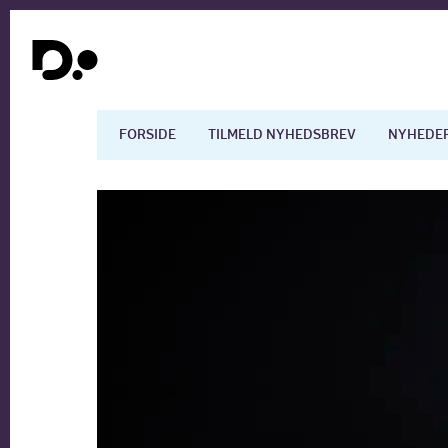
FORSIDE
TILMELD NYHEDSBREV
NYHEDE
Dansk økonomi
Digita
Arbejdsmarkedet
Uddan