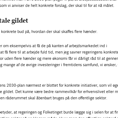
om vi anviser de helt konkrete forslag, der skal til for at nå målet.
ale gildet
konkrete bud på, hvordan der skal skaffes flere hænder.
er om eksempelvis at få de på kanten af arbejdsmarkedet ind i
t få flere til at arbejde fuld tid, men jeg savner regeringens konkret
For uden flere hænder og mere økonomi får vi dårligt råd til at genn
g mange af de øvrige investeringer i fremtidens samfund, vi ønsker, 
.
ns 2030-plan nærmest er blottet for konkrete initiativer, som vil øg
le gildet. Det kunne være bedre rammevilkår for erhvervslivet eller 
en råderummet skal åbenbart bruges på den offentlige sektor.
tyder, at regeringen og Folketinget burde lægge sig i selen for at f