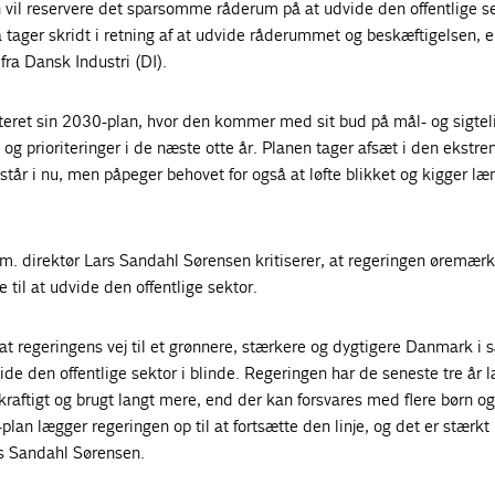
vil reservere det sparsomme råderum på at udvide den offentlige se
tager skridt i retning af at udvide råderummet og beskæftigelsen, e
 fra Dansk Industri (DI).
eret sin 2030-plan, hvor den kommer med sit bud på mål- og sigtelin
og prioriteringer i de næste otte år. Planen tager afsæt i den ekstre
 står i nu, men påpeger behovet for også at løfte blikket og kigger læ
m. direktør Lars Sandahl Sørensen kritiserer, at regeringen øremærk
 til at udvide den offentlige sektor.
 at regeringens vej til et grønnere, stærkere og dygtigere Danmark i s
de den offentlige sektor i blinde. Regeringen har de seneste tre år 
 kraftigt og brugt langt mere, end der kan forsvares med flere børn o
an lægger regeringen op til at fortsætte den linje, og det er stærkt
rs Sandahl Sørensen.