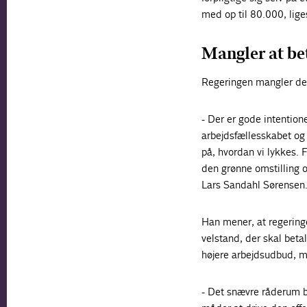
med op til 80.000, liges
Mangler at bet
Regeringen mangler de 
- Der er gode intention
arbejdsfællesskabet og a
på, hvordan vi lykkes. 
den grønne omstilling o
Lars Sandahl Sørensen
Han mener, at regeringe
velstand, der skal beta
højere arbejdsudbud, m
- Det snævre råderum be