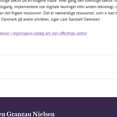
ntlige sektor på en klogere måde. Hver gang den offentlige sektor f.
dsgang, implementere nye digitale løsninger eller anden teknologi, 
an det frigøre ressourcer. Det er nødvendige ressourcer, som vi kan 
kle Danmark på andre områder, siger Lars Sandahl Sørensen.
tiver i regeringens oplæg om den offentlige sektor
n Granzau Nielsen