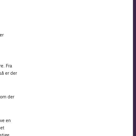
er
re. Fra
så er der
som der
ve en
det
stige