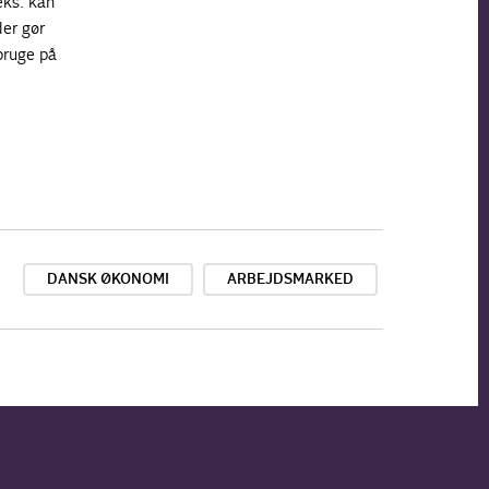
eks. kan
der gør
bruge på
DANSK ØKONOMI
ARBEJDSMARKED