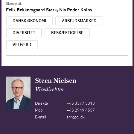
Skrevet af:
Felix Bekkersgaard Stark
,
Nis Peder Kolby
DANSK ØKONOMI
ARBEJDSMARKED
DIVERSITET
BESKÆFTIGELSE
VELFÆRD
Steen Nielsen
Vicedirektør
Direkte
+45 3377 3318
Mobil
+45 2949 4557
E-mail
snn@di.dk