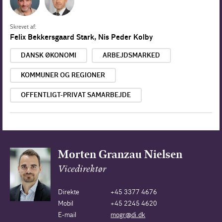
Skrevet af:
Felix Bekkersgaard Stark
,
Nis Peder Kolby
DANSK ØKONOMI
ARBEJDSMARKED
KOMMUNER OG REGIONER
OFFENTLIGT-PRIVAT SAMARBEJDE
Morten Granzau Nielsen
Vicedirektør
Direkte
+45 3377 4676
Mobil
+45 2245 4620
E-mail
mogr@di.dk