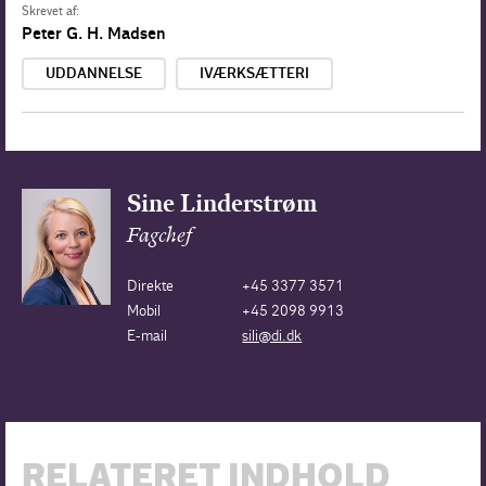
Skrevet af:
Peter G. H. Madsen
UDDANNELSE
IVÆRKSÆTTERI
Sine Linderstrøm
Fagchef
Direkte
+45 3377 3571
Mobil
+45 2098 9913
E-mail
sili@di.dk
RELATERET INDHOLD