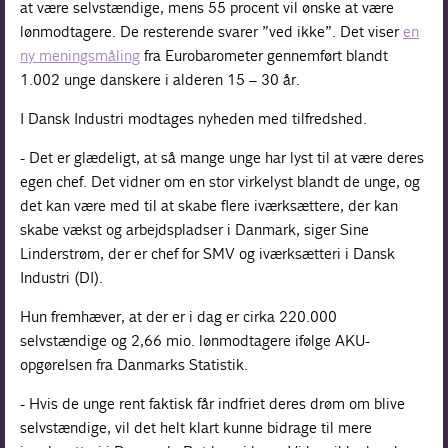
at være selvstændige, mens 55 procent vil ønske at være
lønmodtagere. De resterende svarer ”ved ikke”. Det viser
en
ny meningsmåling
fra Eurobarometer gennemført blandt
1.002 unge danskere i alderen 15 – 30 år.
I Dansk Industri modtages nyheden med tilfredshed.
- Det er glædeligt, at så mange unge har lyst til at være deres
egen chef. Det vidner om en stor virkelyst blandt de unge, og
det kan være med til at skabe flere iværksættere, der kan
skabe vækst og arbejdspladser i Danmark, siger Sine
Linderstrøm, der er chef for SMV og iværksætteri i Dansk
Industri (DI).
Hun fremhæver, at der er i dag er cirka 220.000
selvstændige og 2,66 mio. lønmodtagere ifølge AKU-
opgørelsen fra Danmarks Statistik.
- Hvis de unge rent faktisk får indfriet deres drøm om blive
selvstændige, vil det helt klart kunne bidrage til mere