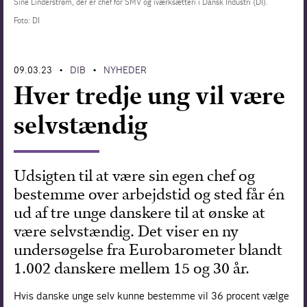
Sine Linderstrøm, der er chef for SMV og iværksætteri i Dansk Industri (DI).
Foto: DI
Forskning
09.03.23
DIB
NYHEDER
•
•
Hver tredje ung vil være
selvstændig
Udsigten til at være sin egen chef og
bestemme over arbejdstid og sted får én
ud af tre unge danskere til at ønske at
være selvstændig. Det viser en ny
undersøgelse fra Eurobarometer blandt
1.002 danskere mellem 15 og 30 år.
Hvis danske unge selv kunne bestemme vil 36 procent vælge