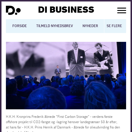
DI BUSINESS
FORSIDE
TILMELD NYHEDSBREV
NYHEDER
SE FLERE
BLOGS
N
Dansk økonomi
Digitalisering
International økonomi
Arbejdsmiljø
Arbejdsmarkedet
Uddannelse
H.K.H. Kronprins Frederik åbnede "First Carbon Storage" - verdens første
offshore projekt til CO2-fangst og -lagring henover landegrænser 50 år efter,
at hans far - H.K.H. Prins Henrik af Danmark - åbnede for olieudvinding fra den
Europapolitik