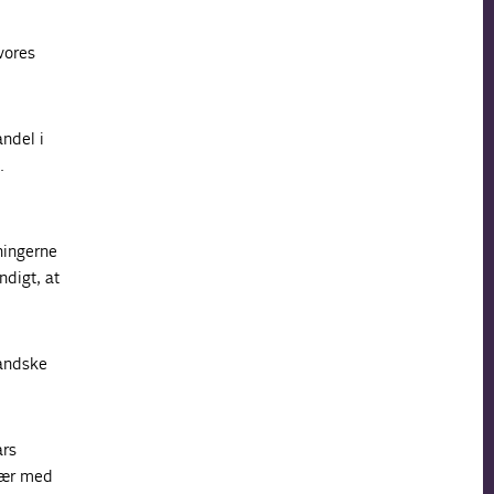
vores
ndel i
.
ningerne
ndigt, at
landske
ars
Især med