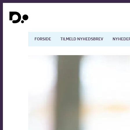
FORSIDE
TILMELD NYHEDSBREV
NYHEDE
Dansk økonomi
Digita
Arbejdsmarkedet
Uddan