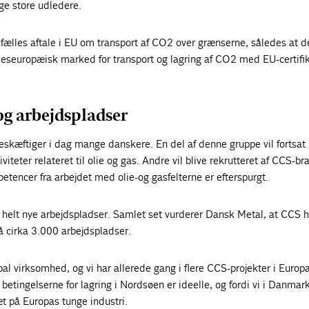
e store udledere.
n fælles aftale i EU om transport af CO2 over grænserne, således at d
lleseuropæisk marked for transport og lagring af CO2 med EU-certifi
g arbejdspladser
eskæftiger i dag mange danskere. En del af denne gruppe vil fortsat
iteter relateret til olie og gas. Andre vil blive rekrutteret af CCS-br
tencer fra arbejdet med olie-og gasfelterne er efterspurgt.
t helt nye arbejdspladser. Samlet set vurderer Dansk Metal, at CCS h
å cirka 3.000 arbejdspladser.
bal virksomhed, og vi har allerede gang i flere CCS-projekter i Europ
betingelserne for lagring i Nordsøen er ideelle, og fordi vi i Danmark
æt på Europas tunge industri.