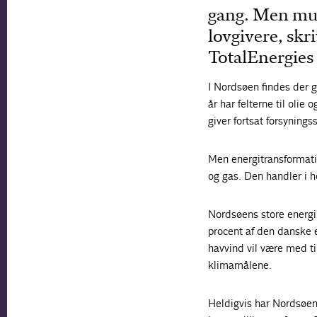
gang. Men mul
lovgivere, sk
TotalEnergies
I Nordsøen findes der g
år har felterne til oli
giver fortsat forsynings
Men energitransformati
og gas. Den handler i 
Nordsøens store energi
procent af den danske e
havvind vil være med ti
klimamålene.
Heldigvis har Nordsøen