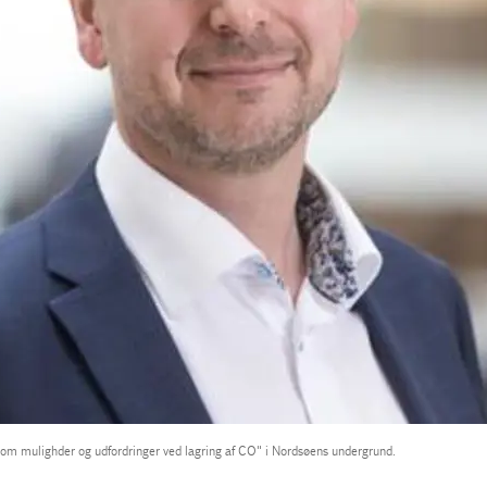
om mulighder og udfordringer ved lagring af CO" i Nordsøens undergrund.