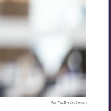
Foto: TotalEnergies Danmark