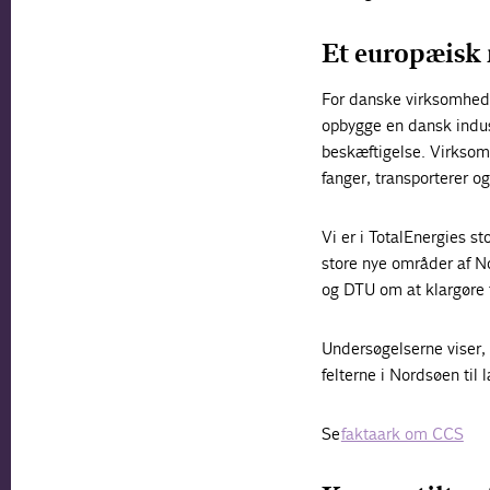
Et europæisk
For danske virksomhede
opbygge en dansk indus
beskæftigelse. Virksom
fanger, transporterer o
Vi er i TotalEnergies st
store nye områder af N
og DTU om at klargøre t
Undersøgelserne viser, 
felterne i Nordsøen til 
Se
faktaark om CCS