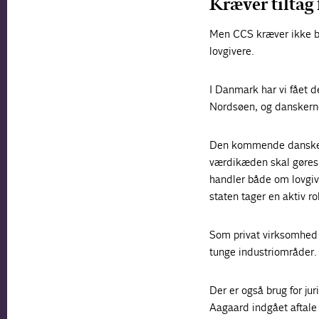
Kræver tiltag 
Men CCS kræver ikke bar
lovgivere.
I Danmark har vi fået 
Nordsøen, og danskern
Den kommende danske 
værdikæden skal gøres i
handler både om lovgivn
staten tager en aktiv r
Som privat virksomhed v
tunge industriområder. 
Der er også brug for ju
Aagaard indgået aftale 