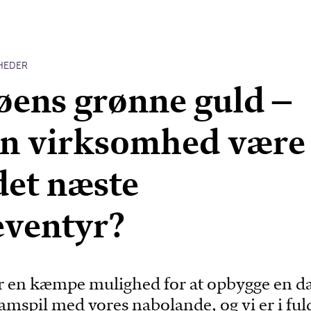
HEDER
ens grønne guld –
in virksomhed være
det næste
ventyr?
r en kæmpe mulighed for at opbygge en d
 samspil med vores nabolande, og vi er i ful