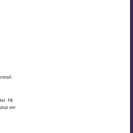
ntralt
er. På
skal der