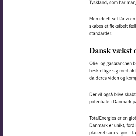
Tyskland, som har mang
Men ideelt set får vi e
skabes et fleksibelt fæ
standarder.
Dansk vækst o
Olie- og gasbranchen b
beskæftige sig med aktiv
da deres viden og kompe
Der vil også blive skab
potentiale i Danmark p
TotalEnergies er en glo
Danmark er unikt, fordi 
placeret som vi gør – t