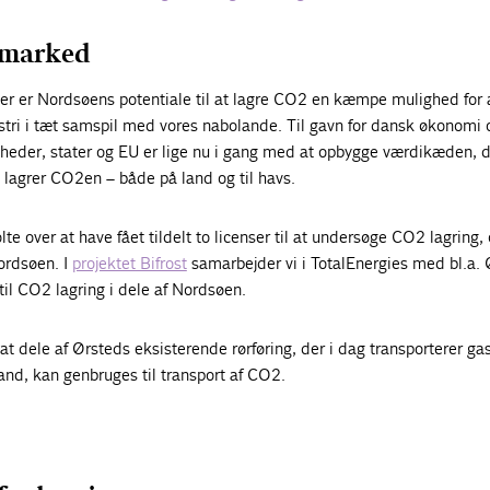
 marked
r er Nordsøens potentiale til at lagre CO2 en kæmpe mulighed for 
tri i tæt samspil med vores nabolande. Til gavn for dansk økonomi 
heder, stater og EU er lige nu i gang med at opbygge værdikæden, 
g lagrer CO2en – både på land og til havs.
olte over at have fået tildelt to licenser til at undersøge CO2 lagring, 
ordsøen. I
projektet Bifrost
samarbejder vi i TotalEnergies med bl.a.
il CO2 lagring i dele af Nordsøen.
at dele af Ørsteds eksisterende rørføring, der i dag transporterer gas
land, kan genbruges til transport af CO2.