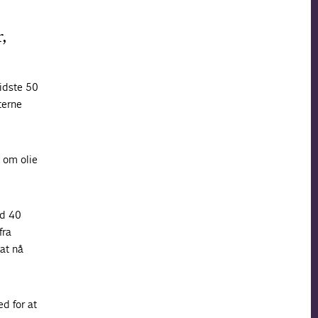
,
sidste 50
terne
 om olie
nd 40
fra
at nå
d for at