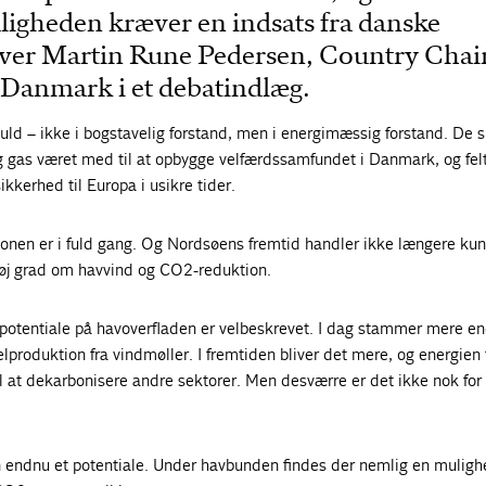
igheden kræver en indsats fra danske
river Martin Rune Pedersen, Country Chair
 Danmark i et debatindlæg.
uld – ikke i bogstavelig forstand, men i energimæssig forstand. De 
e og gas været med til at opbygge velfærdssamfundet i Danmark, og fel
sikkerhed til Europa i usikre tider.
onen er i fuld gang. Og Nordsøens fremtid handler ikke længere kun
høj grad om havvind og CO2-reduktion.
potentiale på havoverfladen er velbeskrevet. I dag stammer mere e
lproduktion fra vindmøller. I fremtiden bliver det mere, og energien 
l at dekarbonisere andre sektorer. Men desværre er det ikke nok for 
 endnu et potentiale. Under havbunden findes der nemlig en mulighe