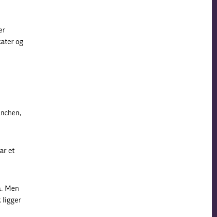
er
kater og
anchen,
ar et
a. Men
 ligger