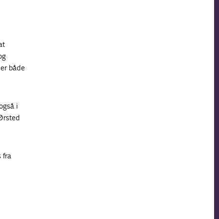
at
og
der både
også i
 Ørsted
 fra