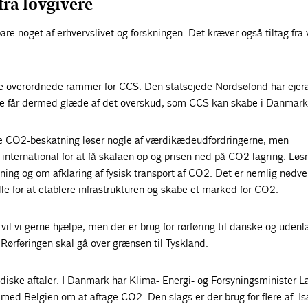
fra lovgivere
e noget af erhvervslivet og forskningen. Det kræver også tiltag fra 
de overordnede rammer for CCS. Den statsejede Nordsøfond har ejera
e får dermed glæde af det overskud, som CCS kan skabe i Danmark
CO2-beskatning løser nogle af værdikædeudfordringerne, men
nternational for at få skalaen op og prisen ned på CO2 lagring. Løs
ing og om afklaring af fysisk transport af CO2. Det er nemlig nødve
olle for at etablere infrastrukturen og skabe et marked for CO2.
il vi gerne hjælpe, men der er brug for rørføring til danske og uden
Rørføringen skal gå over grænsen til Tyskland.
ridiske aftaler. I Danmark har Klima- Energi- og Forsyningsminister L
med Belgien om at aftage CO2. Den slags er der brug for flere af. 