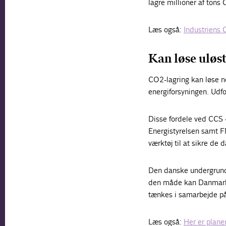
lagre millioner af tons 
Læs også:
Industriens 
Kan løse uløs
CO2-lagring kan løse no
energiforsyningen. Udfo
Disse fordele ved CCS 
Energistyrelsen samt F
værktøj til at sikre de
Den danske undergrund
den måde kan Danmark 
tænkes i samarbejde på 
Læs også:
Her er planen