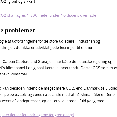
CO2, grønt og sikkert.
CO2 skal lagres 1.800 meter under Nordsøens overflade
te problemer
gle af udfordringerne for de store udledere i industrien og
rdringer, der ikke er udviklet gode løsninger til endnu.
– Carbon Capture and Storage – har både den danske regering og
N’s klimapanel i en global kontekst anerkendt. De ser CCS som et ce
 danske klimamål.
 kan desuden indeholde meget mere CO2, end Danmark selv udled
hjælpe os selv og vores nabolande med at nå klimamålene. Derfor 
tværs af landegrænser, og det er vi allerede i fuld gang med.
, der fjerner forhindringerne for grøn energi