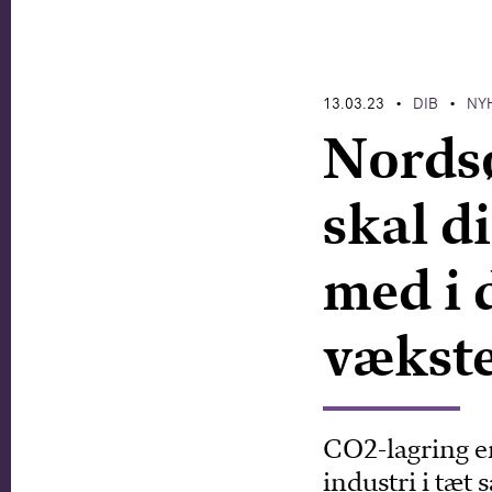
13.03.23
DIB
NY
•
•
Nordsø
skal d
med i 
vækste
CO2-lagring e
industri i tæt