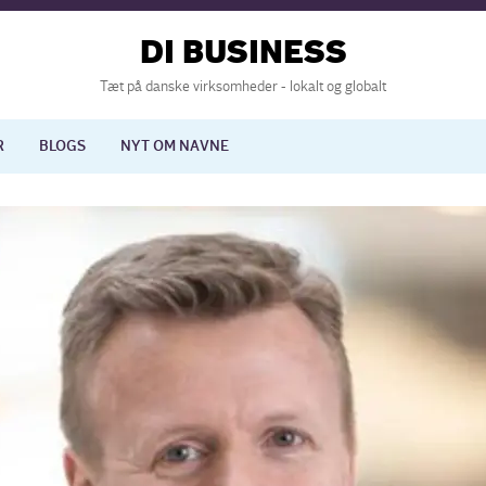
DI BUSINESS
Tæt på danske virksomheder - lokalt og globalt
R
BLOGS
NYT OM NAVNE
lisering
International økonomi
nelse
Europapolitik