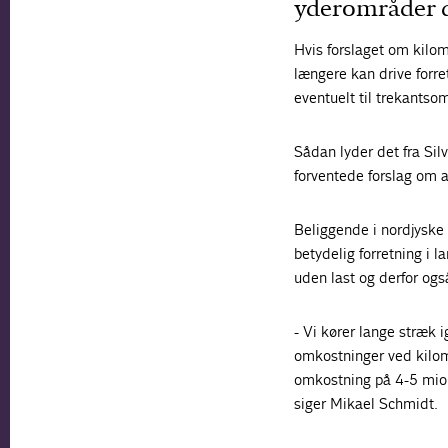
yderområder d
Hvis forslaget om kilom
længere kan drive forretn
eventuelt til trekants
Sådan lyder det fra Sil
forventede forslag om at
Beliggende i nordjyske 
betydelig forretning i 
uden last og derfor ogs
- Vi kører lange stræk 
omkostninger ved kilome
omkostning på 4-5 mio.
siger Mikael Schmidt.