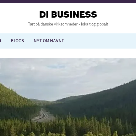
DI BUSINESS
Tæt på danske virksomheder - lokalt og globalt
R
BLOGS
NYT OM NAVNE
lisering
International økonomi
nelse
Europapolitik