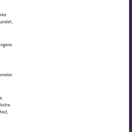
ikke
 landet,
ringens
lometer
ra
ekstra
ghed,