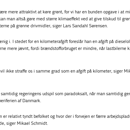
 være mere attraktivt at køre grønt, for vi har en bunden opgave i at 
n man altså gøre med større klimaeffekt ved at give tilskud til grø
fterne på grønne drivmidler, siger Lars Sandahl Sørensen.
ig i. I stedet for en kilometerafgift foreslår han en afgift på dieselol
rne mere jævnt, fordi brændstofforbruget er mindre, når lastbilerne k
e vil ikke straffe os i samme grad som en afgift på kilometer, siger Mi
r samtidig regeringens udspil som paradoksalt, når man samtidig ger
periferien af Danmark.
 er relativt tyndt befolket og hvor der i forvejen er færre arbejdspla
de, siger Mikael Schmidt.