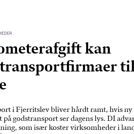
HEDER
ometerafgift kan
 transportfirmaer ti
te
ort i Fjerritslev bliver hårdt ramt, hvis ny
t på godstransport ser dagens lys. DI adva
ning, som især koster virksomheder i lan