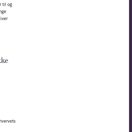
 til og
inge
iver
kke
rhvervets