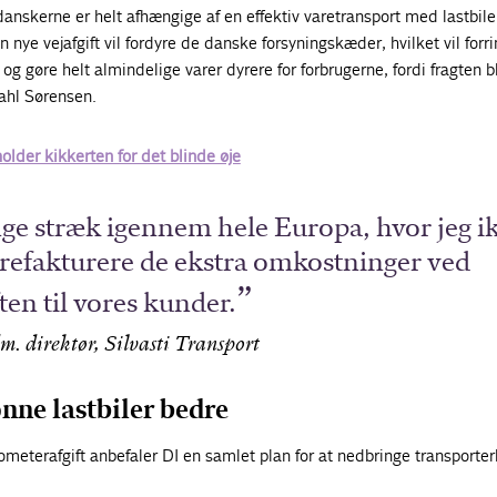
danskerne er helt afhængige af en effektiv varetransport med lastbiler
nye vejafgift vil fordyre de danske forsyningskæder, hvilket vil forr
g gøre helt almindelige varer dyrere for forbrugerne, fordi fragten bl
ahl Sørensen.
older kikkerten for det blinde øje
ange stræk igennem hele Europa, hvor jeg i
erefakturere de ekstra omkostninger ved
ten til vores kunder.
. direktør, Silvasti Transport
ønne lastbiler bedre
lometerafgift anbefaler DI en samlet plan for at nedbringe transporte