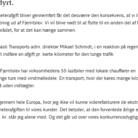
yrt.
eterafgift bliver gennemført får det desværre den konsekvens, at vi 
ing ud af Fjerritslev. Vi vil blive nødt til at flytte til en anden del af
området, for at det kan hænge sammen.
vasti Transports adm. direktør Mikael Schmidt, i en reaktion på rege
 indføre en afgift pr. kørte kilometer for den tunge trafik.
Fjerritslev har virksomhedens 55 lastbiler med lokale chauffører en
lange ture med vindmølledele. En transport, hvor der køres mange ki
å uden indtægter.
igennem hele Europa, hvor jeg ikke vil kunne viderefakturere de ekst
terafgiften til vores kunder. Det betyder, at den forventede årlige 
 kr. står jeg alene med. Og det går ud over vores konkurrencedygti