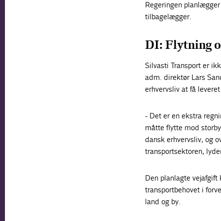
Regeringen planlægger 
tilbagelægger.
DI: Flytning o
Silvasti Transport er i
adm. direktør Lars Sand
erhvervsliv at få lever
- Det er en ekstra regn
måtte flytte mod storbye
dansk erhvervsliv, og ov
transportsektoren, lyder
Den planlagte vejafgift
transportbehovet i forv
land og by.