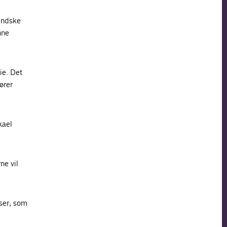
mindske
nne
ie. Det
ører
kael
ne vil
dser, som