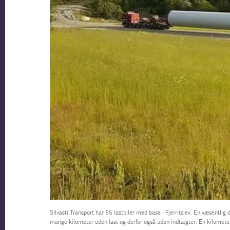
Silvasti Transport har 55 lastbiler med base i Fjerritslev. En væsentlig 
mange kilometer uden last og derfor også uden indtægter. En kilometera