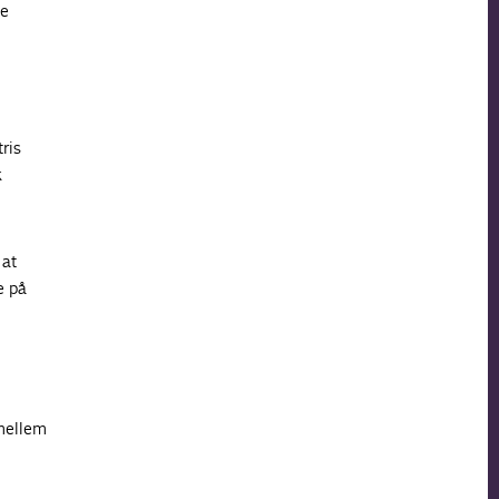
de
ris
k
 at
e på
 mellem