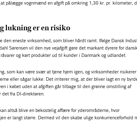
at pålægge vognmænd en afgift på omkring 1,30 kr. pr. kilometer, 
g lukning er en risiko
kke den eneste virksomhed, som bliver hårdt ramt. Ifølge Dansk Indust
ahl Sørensen vil den nye vejafgift gøre det markant dyrere for dans
et råvarer og kørt produkter ud til kunder i Danmark og udlandet.
ing, som kan være svær at tjene hjem igen, og virksomheder risikerer
rne eller sågar lukke. Det irriterer mig, at der bliver lagt en ny byrd
en i købet uden at afgiften går tilbage til den grønne omstilling af
 det fra DI-direktøren.
 kan altså blive en bekostelig affære for yderområderne, hvor
ejen er langt større. Dermed vil den skabe ulige konkurrenceforhold