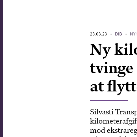
23.03.23
DIB
NY
•
•
Ny kil
tvinge
at flyt
Silvasti Transp
kilometerafgif
mod ekstrareg