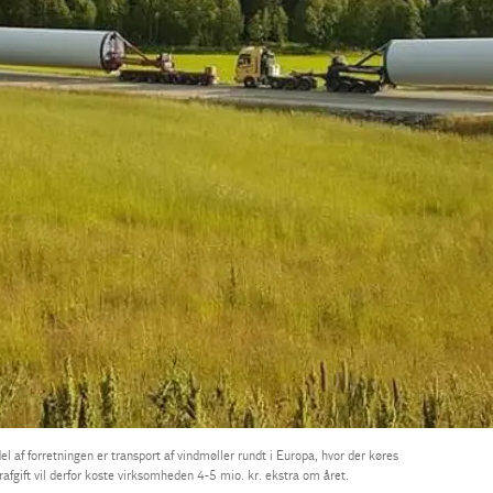
del af forretningen er transport af vindmøller rundt i Europa, hvor der køres
fgift vil derfor koste virksomheden 4-5 mio. kr. ekstra om året.