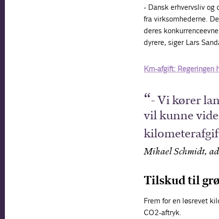
- Dansk erhvervsliv og 
fra virksomhederne. Den 
deres konkurrenceevne o
dyrere, siger Lars Sand
Km-afgift: Regeringen h
- Vi kører l
vil kunne vid
kilometerafgif
Mikael Schmidt, adm
Tilskud til gr
Frem for en løsrevet ki
CO2-aftryk.