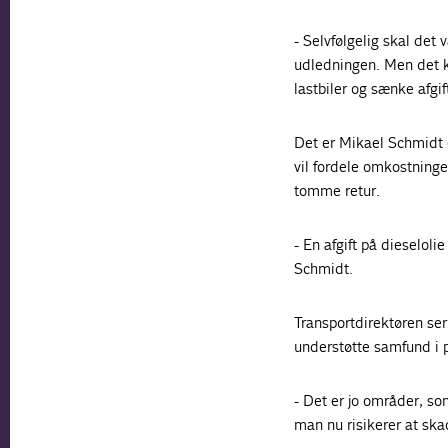
- Selvfølgelig skal det
udledningen. Men det ka
lastbiler og sænke afgi
Det er Mikael Schmidt en
vil fordele omkostninge
tomme retur.
- En afgift på dieseloli
Schmidt.
Transportdirektøren se
understøtte samfund i 
- Det er jo områder, som
man nu risikerer at ska