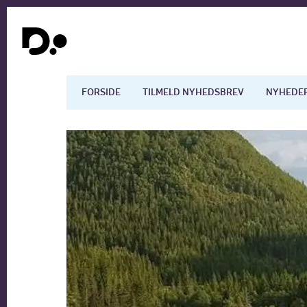
FORSIDE
TILMELD NYHEDSBREV
NYHEDE
Dansk økonomi
Digita
Arbejdsmarkedet
Uddan