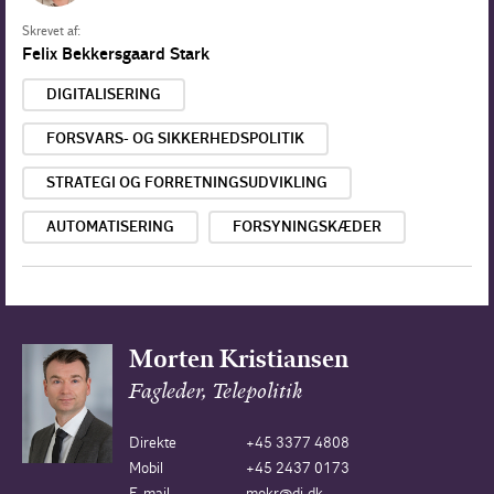
Skrevet af:
Felix Bekkersgaard Stark
DIGITALISERING
FORSVARS- OG SIKKERHEDSPOLITIK
STRATEGI OG FORRETNINGSUDVIKLING
AUTOMATISERING
FORSYNINGSKÆDER
Morten Kristiansen
Fagleder, Telepolitik
Direkte
+45 3377 4808
Mobil
+45 2437 0173
E-mail
mokr@di.dk