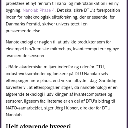
projektere et nyt renrum til nano- og mikrofabrikation i en ny
bygning,
Nanolab Phase 4
. Det skal sikre DTU’s førerposition
inden for højteknologisk eliteforskning, der er essentiel for
Danmarks fremtid, skriver universitetet i en
pressemeddelelse.
Nanoteknologi er nøglen til at udvikle produkter som for
eksempel bio/kemiske mikrochips, kvantecomputere og nye
avancerede sensorer.
- Både akademiske miljøer indenfor og udenfor DTU,
industrivirksomheder og forskere på DTU Nanolab selv
efterspørger mere plads, end vi kan tilbyde i dag. Samtidig
forventer vi, at efterspørgslen stiger, da nanoteknologi er en
afgørende teknologi i udviklingen af kvantecomputere og
sensorer, ligesom faciliteterne er en del af DTU’s bidrag til
NATO-samarbejdet, siger Jörg Hübner, direktør for DTU
Nanolab.
Helt afgørende byggeri