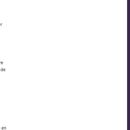
er
re
 de
l en