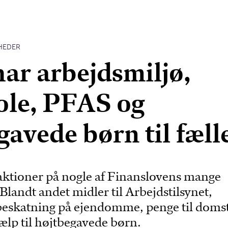
HEDER
ar arbejdsmiljø,
ole, PFAS og
gavede børn til fæll
eaktioner på nogle af Finanslovens mange
Blandt andet midler til Arbejdstilsynet,
beskatning på ejendomme, penge til doms
ælp til højtbegavede børn.