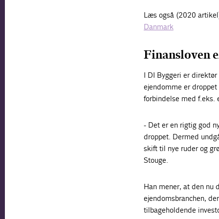
Læs også (2020 artikel
Danmark
Finansloven e
I DI Byggeri er direktø
ejendomme er droppet i 
forbindelse med f.eks. 
- Det er en rigtig god 
droppet. Dermed undgår 
skift til nye ruder og 
Stouge.
Han mener, at den nu dr
ejendomsbranchen, der i 
tilbageholdende investo