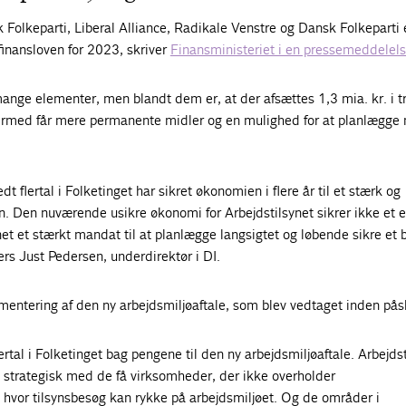
k Folkeparti, Liberal Alliance, Radikale Venstre og Dansk Folkeparti 
finansloven for 2023, skriver
Finansministeriet i en pressemeddelel
ange elementer, men blandt dem er, at der afsættes 1,3 mia. kr. i tre
ermed får mere permanente midler og en mulighed for at planlægge
redt flertal i Folketinget har sikret økonomien i flere år til et stærk og
. Den nuværende usikre økonomi for Arbejdstilsynet sikrer ikke et ef
ynet et stærkt mandat til at planlægge langsigtet og løbende sikre et 
ers Just Pedersen, underdirektør i DI.
ementering af den ny arbejdsmiljøaftale, som blev vedtaget inden pås
flertal i Folketinget bag pengene til den ny arbejdsmiljøaftale. Arbejds
 strategisk med de få virksomheder, der ikke overholder
 hvor tilsynsbesøg kan rykke på arbejdsmiljøet. Og de områder i