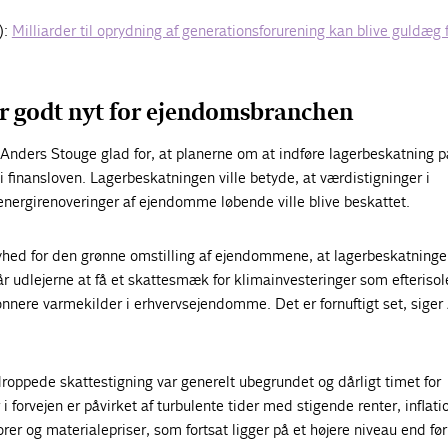
):
Milliarder til oprydning af generationsforurening kan blive guldæg 
r godt nyt for ejendomsbranchen
r Anders Stouge glad for, at planerne om at indføre lagerbeskatning p
finansloven. Lagerbeskatningen ville betyde, at værdistigninger i
energirenoveringer af ejendomme løbende ville blive beskattet.
nyhed for den grønne omstilling af ejendommene, at lagerbeskatninge
udlejerne at få et skattesmæk for klimainvesteringer som efterisol
grønnere varmekilder i erhvervsejendomme. Det er fornuftigt set, sige
oppede skattestigning var generelt ubegrundet og dårligt timet for
forvejen er påvirket af turbulente tider med stigende renter, inflati
rer og materialepriser, som fortsat ligger på et højere niveau end før