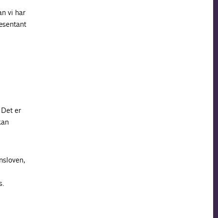
n vi har
ræsentant
 Det er
kan
nsloven,
s.