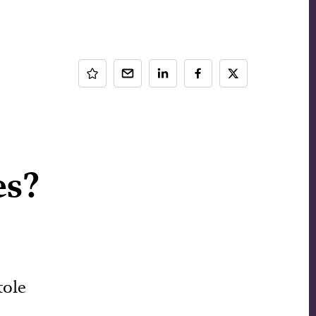
es?
tole