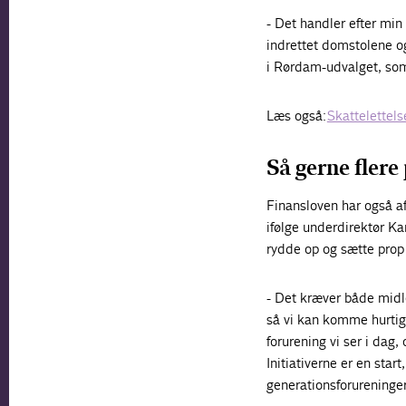
- Det handler efter mi
indrettet domstolene og
i Rørdam-udvalget, som
Læs også:
Skattelettelse
Så gerne flere
Finansloven har også af
ifølge underdirektør Ka
rydde op og sætte pro
- Det kræver både midle
så vi kan komme hurtigt
forurening vi ser i dag,
Initiativerne er en start
generationsforureninger