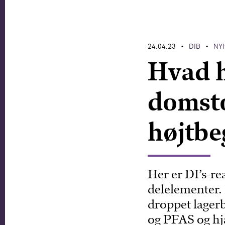
24.04.23
DIB
NY
•
•
Hvad h
domst
højtbe
Her er DI’s-r
delelementer. 
droppet lager
og PFAS og hj