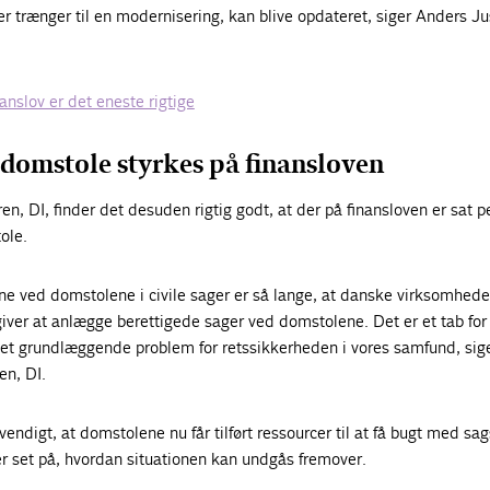
er trænger til en modernisering, kan blive opdateret, siger Anders Ju
anslov er det eneste rigtige
 domstole styrkes på finansloven
n, DI, finder det desuden rigtig godt, at der på finansloven er sat p
ole.
e ved domstolene i civile sager er så lange, at danske virksomheder
iver at anlægge berettigede sager ved domstolene. Det er et tab for
et grundlæggende problem for retssikkerheden i vores samfund, sig
en, DI.
vendigt, at domstolene nu får tilført ressourcer til at få bugt med sa
er set på, hvordan situationen kan undgås fremover.