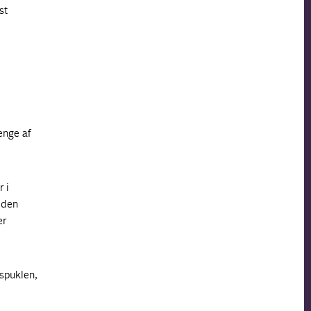
st
enge af
 i
 den
er
gspuklen,