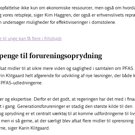
n opfattelse ikke kun om økonomiske ressourcer, men også om hvorda
 vores retspleje, siger Kim Haggren, der også er erhvervslivets rep
 undersøger muligheder for effektiviseringer i domstolene.
 til unge kan få flere i fritidsjob
 penge til forureningsoprydning
sat midler til at sikre mere viden og saglighed i samtalen om PFAS.
rin Klitgaard helt afgørende for udvikling af nye løsninger, der både 
p PFAS-udledningerne.
r og ekspertise. Derfor er det godt, at regeringen har det med i fina
 i gang. Generationsforureninger er stadig den største kilde til den
 og oprydning er et centralt værktøj til at komme udfordringerne til liv
, men vi så gerne, at der særligt blev afsat flere midler til oprensning
ne, siger Karin Klitgaard.