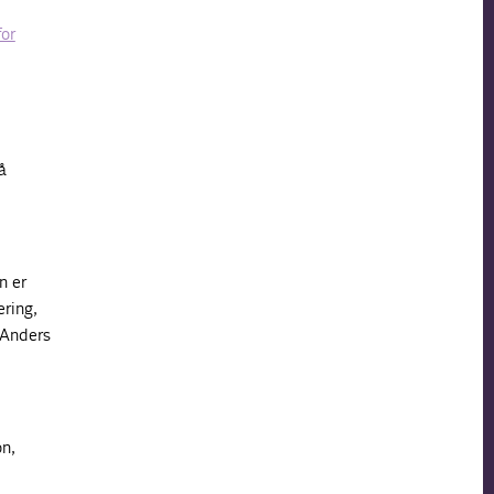
for
å
n er
ering,
r Anders
on,