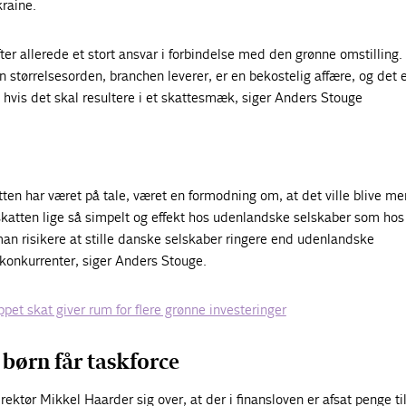
raine.
er allerede et stort ansvar i forbindelse med den grønne omstilling.
n størrelsesorden, branchen leverer, er en bekostelig affære, og det 
, hvis det skal resultere i et skattesmæk, siger Anders Stouge
tten har været på tale, været en formodning om, at det ville blive me
skatten lige så simpelt og effekt hos udenlandske selskaber som hos
an risikere at stille danske selskaber ringere end udenlandske
konkurrenter, siger Anders Stouge.
pet skat giver rum for flere grønne investeringer
børn får taskforce
ektør Mikkel Haarder sig over, at der i finansloven er afsat penge ti