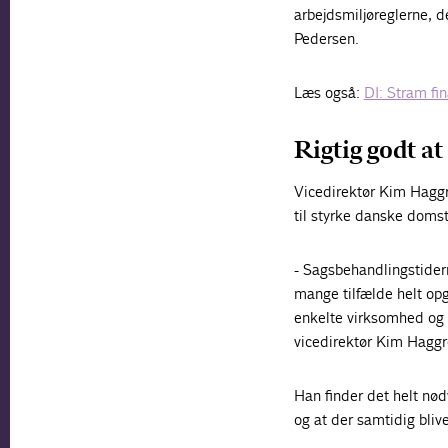
arbejdsmiljøreglerne, d
Pedersen.
Læs også:
DI: Stram fin
Rigtig godt at
Vicedirektør Kim Haggre
til styrke danske domst
- Sagsbehandlingstidern
mange tilfælde helt opg
enkelte virksomhed og 
vicedirektør Kim Haggr
Han finder det helt nød
og at der samtidig bliv