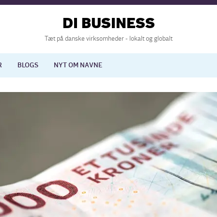
DI BUSINESS
Tæt på danske virksomheder - lokalt og globalt
R
BLOGS
NYT OM NAVNE
lisering
International økonomi
nelse
Europapolitik