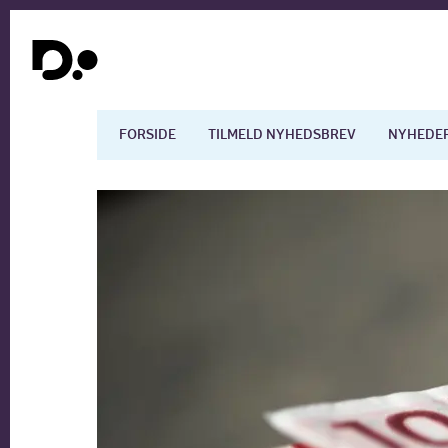
FORSIDE
TILMELD NYHEDSBREV
NYHEDE
Dansk økonomi
Digita
Arbejdsmarkedet
Uddan