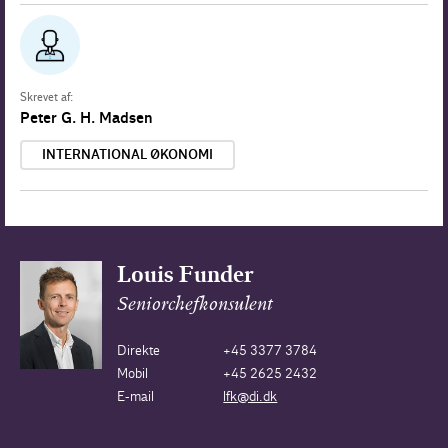
Skrevet af:
Peter G. H. Madsen
INTERNATIONAL ØKONOMI
Louis Funder
Seniorchefkonsulent
Direkte
+45 3377 3784
Mobil
+45 2625 2432
E-mail
lfk@di.dk