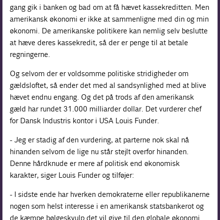
gang gik i banken og bad om at få hævet kassekreditten. Men
amerikansk økonomi er ikke at sammenligne med din og min
økonomi. De amerikanske politikere kan nemlig selv beslutte
at hæve deres kassekredit, så der er penge til at betale
regningerne.
Og selvom der er voldsomme politiske stridigheder om
gældsloftet, så ender det med al sandsynlighed med at blive
hævet endnu engang. Og det på trods af den amerikansk
gæld har rundet 31.000 milliarder dollar. Det vurderer chef
for Dansk Industris kontor i USA Louis Funder.
- Jeg er stadig af den vurdering, at parterne nok skal nå
hinanden selvom de lige nu står stejlt overfor hinanden.
Denne hårdknude er mere af politisk end økonomisk
karakter, siger Louis Funder og tilføjer:
- I sidste ende har hverken demokraterne eller republikanerne
nogen som helst interesse i en amerikansk statsbankerot og
de kæmpe bølgeskvulp det vil give til den globale økonomi.