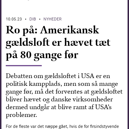
Forskning
10.05.23
DIB
NYHEDER
•
•
Ro på: Amerikansk
gældsloft er hævet tæt
på 80 gange før
Debatten om gældsloftet i USA er en
politisk kampplads, men som så mange
gange før, må det forventes at gældsloftet
bliver hævet og danske virksomheder
dermed undgår at blive ramt af USA’s
problemer.
For de fleste var det næppe gået, hvis de for firsindstyvende