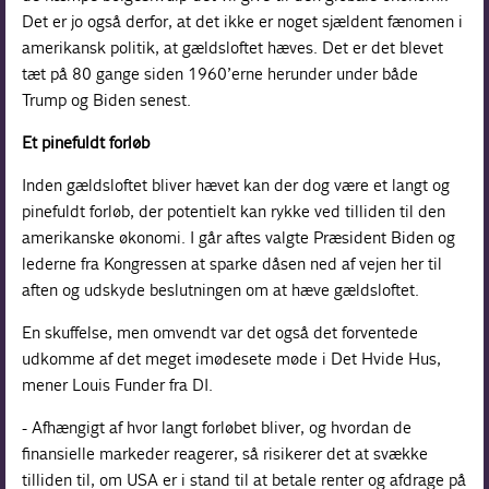
Det er jo også derfor, at det ikke er noget sjældent fænomen i
amerikansk politik, at gældsloftet hæves. Det er det blevet
tæt på 80 gange siden 1960’erne herunder under både
Trump og Biden senest.
Et pinefuldt forløb
Inden gældsloftet bliver hævet kan der dog være et langt og
pinefuldt forløb, der potentielt kan rykke ved tilliden til den
amerikanske økonomi. I går aftes valgte Præsident Biden og
lederne fra Kongressen at sparke dåsen ned af vejen her til
aften og udskyde beslutningen om at hæve gældsloftet.
En skuffelse, men omvendt var det også det forventede
udkomme af det meget imødesete møde i Det Hvide Hus,
mener Louis Funder fra DI.
- Afhængigt af hvor langt forløbet bliver, og hvordan de
finansielle markeder reagerer, så risikerer det at svække
tilliden til, om USA er i stand til at betale renter og afdrage på