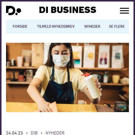
DI BUSINESS
FORSIDE
TILMELD NYHEDSBREV
NYHEDER
SE FLERE
BLOGS
N
Dansk økonomi
Digitalisering
International økonomi
Arbejdsmiljø
Arbejdsmarkedet
Uddannelse
Europapolitik
24.04.23
DIB
NYHEDER
•
•