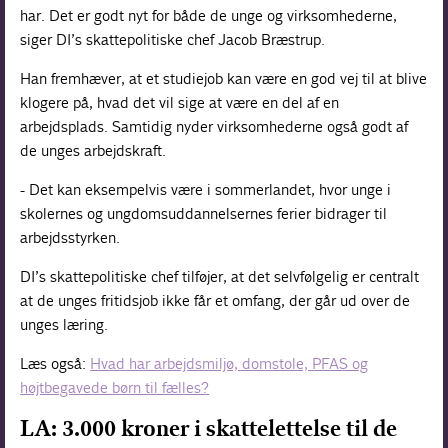
har. Det er godt nyt for både de unge og virksomhederne,
siger DI’s skattepolitiske chef Jacob Bræstrup.
Han fremhæver, at et studiejob kan være en god vej til at blive
klogere på, hvad det vil sige at være en del af en
arbejdsplads. Samtidig nyder virksomhederne også godt af
de unges arbejdskraft.
- Det kan eksempelvis være i sommerlandet, hvor unge i
skolernes og ungdomsuddannelsernes ferier bidrager til
arbejdsstyrken.
DI’s skattepolitiske chef tilføjer, at det selvfølgelig er centralt
at de unges fritidsjob ikke får et omfang, der går ud over de
unges læring.
Læs også:
Hvad har arbejdsmiljø, domstole, PFAS og
højtbegavede børn til fælles?
LA: 3.000 kroner i skattelettelse til de