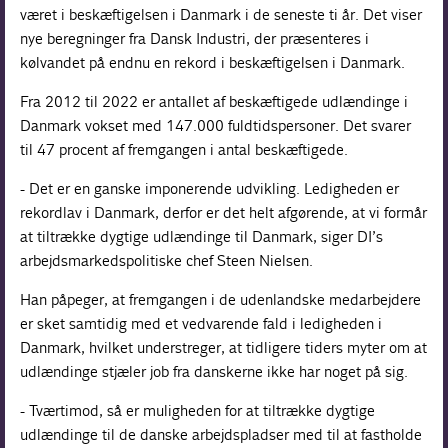
været i beskæftigelsen i Danmark i de seneste ti år. Det viser
nye beregninger fra Dansk Industri, der præsenteres i
kølvandet på endnu en rekord i beskæftigelsen i Danmark.
Fra 2012 til 2022 er antallet af beskæftigede udlændinge i
Danmark vokset med 147.000 fuldtidspersoner. Det svarer
til 47 procent af fremgangen i antal beskæftigede.
- Det er en ganske imponerende udvikling. Ledigheden er
rekordlav i Danmark, derfor er det helt afgørende, at vi formår
at tiltrække dygtige udlændinge til Danmark, siger DI’s
arbejdsmarkedspolitiske chef Steen Nielsen.
Han påpeger, at fremgangen i de udenlandske medarbejdere
er sket samtidig med et vedvarende fald i ledigheden i
Danmark, hvilket understreger, at tidligere tiders myter om at
udlændinge stjæler job fra danskerne ikke har noget på sig.
- Tværtimod, så er muligheden for at tiltrække dygtige
udlændinge til de danske arbejdspladser med til at fastholde