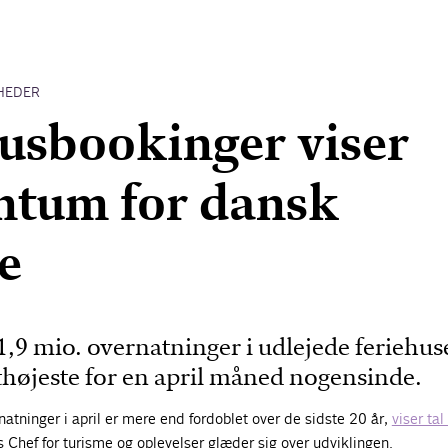
HEDER
usbookinger viser
tum for dansk
e
 1,9 mio. overnatninger i udlejede feriehus
thøjeste for en april måned nogensinde.
natninger i april er mere end fordoblet over de sidste 20 år,
viser tal 
s Chef for turisme og oplevelser glæder sig over udviklingen.