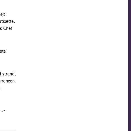
øjt
rtsætte,
’s Chef
dste
d strand,
urrencen.
t
use.