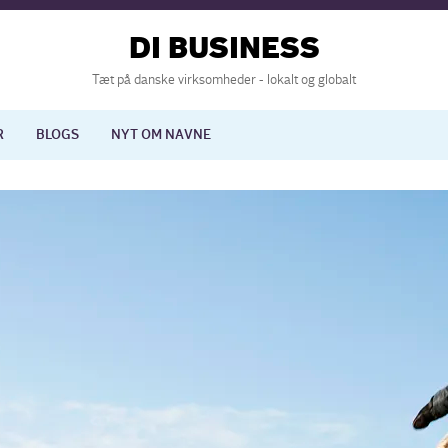
DI BUSINESS
Tæt på danske virksomheder - lokalt og globalt
R
BLOGS
NYT OM NAVNE
lisering
International økonomi
nelse
Europapolitik