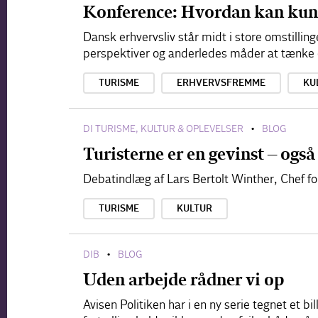
Konference: Hvordan kan kunst
Dansk erhvervsliv står midt i store omstilli
perspektiver og anderledes måder at tænke
TURISME
ERHVERVSFREMME
KU
DI TURISME, KULTUR & OPLEVELSER
BLOG
•
Turisterne er en gevinst – også
Debatindlæg af Lars Bertolt Winther, Chef for
TURISME
KULTUR
DIB
BLOG
•
Uden arbejde rådner vi op
Avisen Politiken har i en ny serie tegnet et b