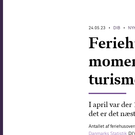
24.05.23
DIB
NY
•
•
Ferieh
momen
turism
I april var der
det er det næs
Antallet af feriehusover
Danmarks Statistik.
DI’