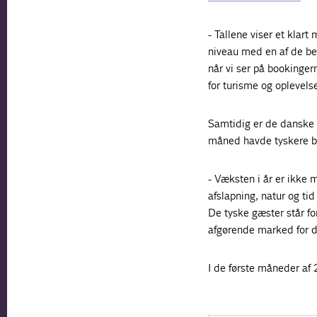
- Tallene viser et klar
niveau med en af de bed
når vi ser på bookingern
for turisme og oplevels
Samtidig er de danske f
måned havde tyskere b
- Væksten i år er ikke 
afslapning, natur og ti
De tyske gæster står fo
afgørende marked for d
I de første måneder af 