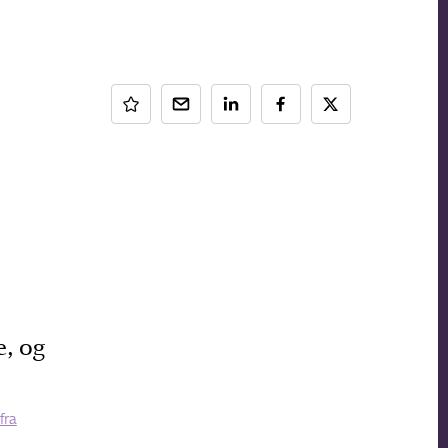
e, og
fra