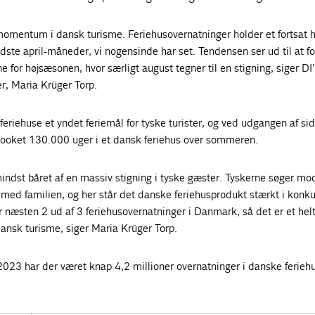
t momentum i dansk turisme. Feriehusovernatninger holder et fortsat h
ste april-måneder, vi nogensinde har set. Tendensen ser ud til at fo
e for højsæsonen, hvor særligt august tegner til en stigning, siger DI
er, Maria Krüger Torp.
eriehuse et yndet feriemål for tyske turister, og ved udgangen af si
ooket 130.000 uger i et dansk feriehus over sommeren.
mindst båret af en massiv stigning i tyske gæster. Tyskerne søger mo
d med familien, og her står det danske feriehusprodukt stærkt i konk
r næsten 2 ud af 3 feriehusovernatninger i Danmark, så det er et hel
ansk turisme, siger Maria Krüger Torp.
2023 har der været knap 4,2 millioner overnatninger i danske ferieh