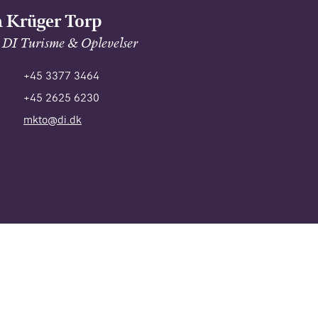
 Krüger Torp
 DI Turisme & Oplevelser
+45 3377 3464
+45 2625 6230
mkto@di.dk