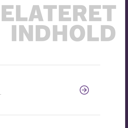
ELATERET
INDHOLD
.