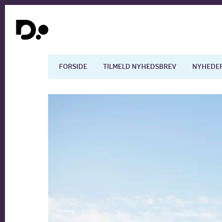
FORSIDE
TILMELD NYHEDSBREV
NYHEDE
Dansk økonomi
Digita
Arbejdsmarkedet
Uddan