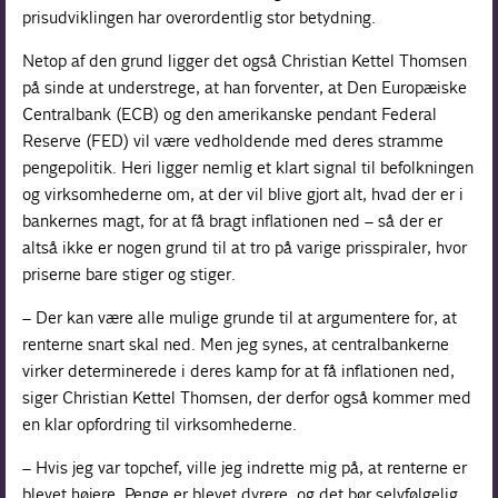
prisudviklingen har overordentlig stor betydning.
Netop af den grund ligger det også Christian Kettel Thomsen
på sinde at understrege, at han forventer, at Den Europæiske
Centralbank (ECB) og den amerikanske pendant Federal
Reserve (FED) vil være vedholdende med deres stramme
pengepolitik. Heri ligger nemlig et klart signal til befolkningen
og virksomhederne om, at der vil blive gjort alt, hvad der er i
bankernes magt, for at få bragt inflationen ned – så der er
altså ikke er nogen grund til at tro på varige prisspiraler, hvor
priserne bare stiger og stiger.
– Der kan være alle mulige grunde til at argumentere for, at
renterne snart skal ned. Men jeg synes, at centralbankerne
virker determinerede i deres kamp for at få inflationen ned,
siger Christian Kettel Thomsen, der derfor også kommer med
en klar opfordring til virksomhederne.
– Hvis jeg var topchef, ville jeg indrette mig på, at renterne er
blevet højere. Penge er blevet dyrere, og det bør selvfølgelig