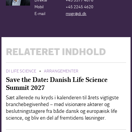
Direkte
+45 3377 4676
Mobil
+45 2245 4620
E-mail
mogr@di.dk
RELATERET INDHOLD
DI LIFE SCIENCE
ARRANGEMENTER
•
Save the Date: Danish Life Science
Summit 2027
Sæt allerede nu kryds i kalenderen til årets vigtigste
branchebegivenhed – mød visionære aktører og
beslutningstagere fra både dansk og europæisk life
science, og bliv en del af fremtidens løsninger.