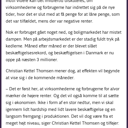
Indtil videre kan det imidlertid diskuteres, om
virksomhederne og forbrugerne har indrettet sig på de nye
tider, hvor det er slut med at få penge for at låne penge, som
det var tilfældet, mens der var negative renter.
Nok er forbruget gået noget ned, og boligmarkedet har mistet
dampen. Men på arbejdsmarkedet er der stadig fuldt tryk på
kedlerne. Måned efter måned er der blevet slået
beskæftigelsesrekord, og beskæftigelsen i Danmark er nu
oppe på næsten 3 millioner.
Christian Kettel Thomsen mener dog, at effekten vil begynde
at vise sig i de kommende måneder.
– Det er først her, at virksomhederne og forbrugerne for alvor
mærker de højere renter. Og det vil også komme til at sætte
sig i økonomien. Ikke i form af en stor nedtur, men vi skal
igennem lidt hardship med lidt lavere beskæftigelse og en
langsom fremgang i produktionen. Det vil dog være fra et
meget højt niveau, siger Christian Kettel Thomsen og tilføjer: