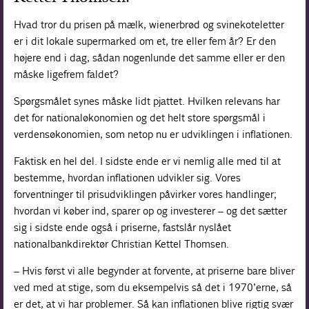
Hvad tror du prisen på mælk, wienerbrød og svine­koteletter
er i dit lokale supermarked om et, tre eller fem år? Er den
højere end i dag, sådan nogenlunde det samme eller er den
måske ligefrem faldet?
Spørgsmålet synes måske lidt pjattet. Hvilken relevans har
det for nationaløkonomien og det helt store spørgsmål i
verdensøkonomien, som netop nu er udviklingen i inflationen.
Faktisk en hel del. I sidste ende er vi nemlig alle med til at
bestemme, hvordan inflationen udvikler sig. Vores
forventninger til prisudviklingen påvirker vores handlinger;
hvordan vi køber ind, sparer op og investerer – og det sætter
sig i sidste ende også i priserne, fastslår nyslået
nationalbankdirektør Christian Kettel Thomsen.
– Hvis først vi alle begynder at forvente, at priserne bare bliver
ved med at stige, som du eksempelvis så det i 1970’erne, så
er det, at vi har problemer. Så kan inflationen blive rigtig svær