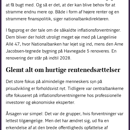
at få bugt med. Og så er det, at der kan blive behov for at
stramme endnu mere op. Både i form af højere renter og en
strammere finanspolitik, siger nationalbankdirektøren.
I fagsprog er der tale om de såkaldte inflationsforventninger.
Dem bliver der holdt utroligt meget øje med på Langelinie
Allé 47, hvor Nationalbanken har lejet sig ind, mens den Arne
­Jacobsen-tegnede bygning på Havnegade 5 renoveres. En
renovering der står på indtil 2028.
Glemt alt om hurtige rentenedsættelser
Det store fokus på almindelige menneskers syn på
prisudvikling er forholdsvist nyt. Tidligere var centralbankerne
ofte fokuseret på inflationsforventningerne hos professionelle
investorer og økonomiske eksperter.
Årsagen var simpel: Det var de grupper, hvis forventninger var
lettest tilgængelige. Men det har ændret sig, ud fra en
erkendelse af at den brede offentligheds opfattelse af