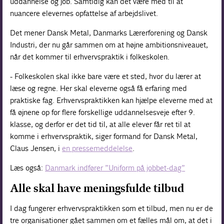
uddannelse og job. Samtidig kan det være med til at
nuancere elevernes opfattelse af arbejdslivet.
Det mener Dansk Metal, Danmarks Lærerforening og Dansk
Industri, der nu går sammen om at højne ambitionsniveauet,
når det kommer til erhvervspraktik i folkeskolen.
- Folkeskolen skal ikke bare være et sted, hvor du lærer at
læse og regne. Her skal eleverne også få erfaring med
praktiske fag. Erhvervspraktikken kan hjælpe eleverne med at
få øjnene op for flere forskellige uddannelsesveje efter 9.
klasse, og derfor er det tid til, at alle elever får ret til at
komme i erhvervspraktik, siger formand for Dansk Metal,
Claus Jensen, i
en pressemeddelelse
.
Læs også:
Danmark indfører ”Uniform på jobbet-dag”
Alle skal have meningsfulde tilbud
I dag fungerer erhvervspraktikken som et tilbud, men nu er de
tre organisationer gået sammen om et fælles mål om, at det i