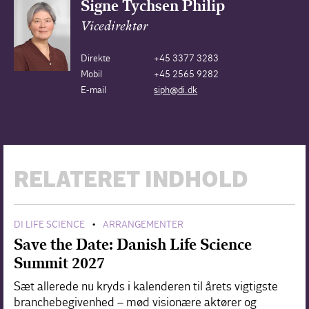
Signe Tychsen Philip
Vicedirektør
Direkte
+45 3377 3283
Mobil
+45 2565 9282
E-mail
siph@di.dk
RELATERET INDHOLD
DI LIFE SCIENCE
ARRANGEMENTER
•
Save the Date: Danish Life Science
Summit 2027
Sæt allerede nu kryds i kalenderen til årets vigtigste
branchebegivenhed – mød visionære aktører og