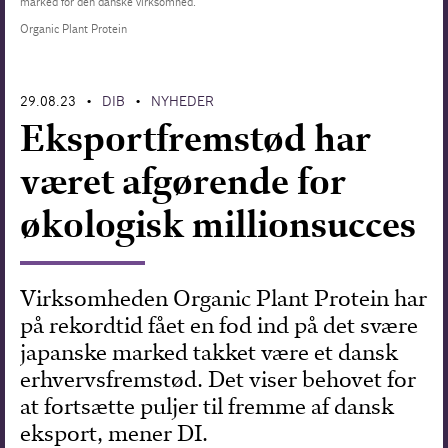
marked for den danske virksomhed.
Organic Plant Protein
Forskning
29.08.23
DIB
NYHEDER
•
•
Eksportfremstød har
været afgørende for
økologisk millionsucces
Virksomheden Organic Plant Protein har
på rekordtid fået en fod ind på det svære
japanske marked takket være et dansk
erhvervsfremstød. Det viser behovet for
at fortsætte puljer til fremme af dansk
eksport, mener DI.