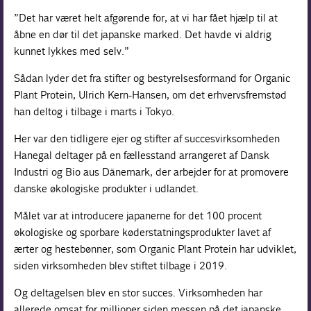
”Det har været helt afgørende for, at vi har fået hjælp til at
åbne en dør til det japanske marked. Det havde vi aldrig
kunnet lykkes med selv.”
Sådan lyder det fra stifter og bestyrelsesformand for Organic
Plant Protein, Ulrich Kern-Hansen, om det erhvervsfremstød
han deltog i tilbage i marts i Tokyo.
Her var den tidligere ejer og stifter af succesvirksomheden
Hanegal deltager på en fællesstand arrangeret af Dansk
Industri og Bio aus Dänemark, der arbejder for at promovere
danske økologiske produkter i udlandet.
Målet var at introducere japanerne for det 100 procent
økologiske og sporbare køderstatningsprodukter lavet af
ærter og hestebønner, som Organic Plant Protein har udviklet,
siden virksomheden blev stiftet tilbage i 2019.
Og deltagelsen blev en stor succes. Virksomheden har
allerede omsat for millioner siden messen på det japanske