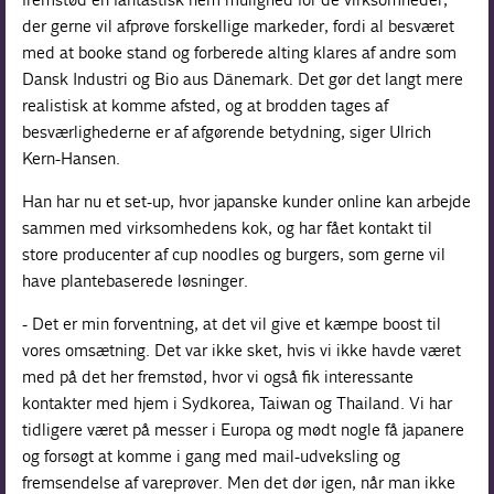
der gerne vil afprøve forskellige markeder, fordi al besværet
med at booke stand og forberede alting klares af andre som
Dansk Industri og Bio aus Dänemark. Det gør det langt mere
realistisk at komme afsted, og at brodden tages af
besværlighederne er af afgørende betydning, siger Ulrich
Kern-Hansen.
Han har nu et set-up, hvor japanske kunder online kan arbejde
sammen med virksomhedens kok, og har fået kontakt til
store producenter af cup noodles og burgers, som gerne vil
have plantebaserede løsninger.
- Det er min forventning, at det vil give et kæmpe boost til
vores omsætning. Det var ikke sket, hvis vi ikke havde været
med på det her fremstød, hvor vi også fik interessante
kontakter med hjem i Sydkorea, Taiwan og Thailand. Vi har
tidligere været på messer i Europa og mødt nogle få japanere
og forsøgt at komme i gang med mail-udveksling og
fremsendelse af vareprøver. Men det dør igen, når man ikke