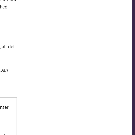
rhed
 alt det
 Jan
enser