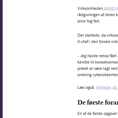
Virksomheden
AABO-I
rådgivningen af deres k
alvor tog fart.
Det startede, da virkso
it-chef i den fynske vi
- Jeg havde netop fået 
kendte til konsekvense
prøvet at være lagt ned
omkring cybersikkerhed
Læs også:
Ejerleder på
De første fora
En af de første opgaver 