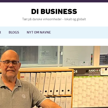
DI BUSINESS
Tæt på danske virksomheder - lokalt og globalt
R
BLOGS
NYT OM NAVNE
lisering
International økonomi
nelse
Europapolitik