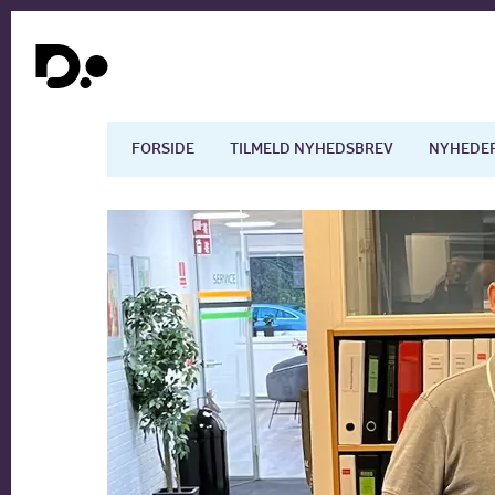
FORSIDE
TILMELD NYHEDSBREV
NYHEDE
Dansk økonomi
Digita
Arbejdsmarkedet
Uddan