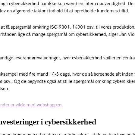
g i cybersikkerhed har ikke kun været en intern nødvendighed. De
ev en afgørende faktor i forhold til at opretholde kundernes tillid.
til at få spørgsmål omkring ISO 9001, 14001 osv. til vores produktio
fterhånden lige så mange spørgsmål om cybersikkerhed, siger Jan V
undige leverandørevalueringer, hvor cybersikkerhed spiller en central
 eksempel med fire mand i 4-5 dage, hvor de så screenede alt inden 
ljø osv., Og de begyndte også at stille spørgsmål omkring cybersikke
dsen.
kunder er vilde med webshoppen
vesteringer i cybersikkerhed
eden bruger og har brugt har samtidig sikret, at de nu kan leve op ti