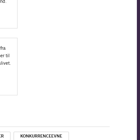
und.
fra
r til
livet.
ER
KONKURRENCEEVNE