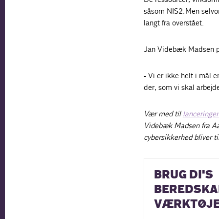
såsom NIS2. Men selvom
langt fra overstået.
Jan Videbæk Madsen på
- Vi er ikke helt i mål
der, som vi skal arbejd
Vær med til
lanceringe
Videbæk Madsen fra Aabo
cybersikkerhed bliver t
BRUG DI'S
BEREDSKA
VÆRKTØJ