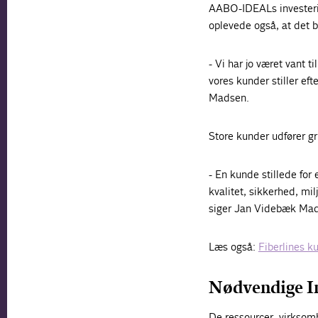
AABO-IDEALs investerin
oplevede også, at det bl
- Vi har jo været vant 
vores kunder stiller e
Madsen.
Store kunder udfører gr
- En kunde stillede for
kvalitet, sikkerhed, mi
siger Jan Videbæk Ma
Læs også:
Fiberlines 
Nødvendige In
De ressourcer, virksomh