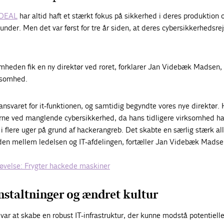
DEAL
har altid haft et stærkt fokus på sikkerhed i deres produktion o
under. Men det var først for tre år siden, at deres cybersikkerhedsrej
mheden fik en ny direktør ved roret, forklarer Jan Videbæk Madsen, 
rksomhed.
ansvaret for it-funktionen, og samtidig begyndte vores nye direktør.
rne ved manglende cybersikkerhed, da hans tidligere virksomhed h
 i flere uger på grund af hackerangreb. Det skabte en særlig stærk al
en mellem ledelsen og IT-afdelingen, fortæller Jan Videbæk Madse
 øvelse: Frygter hackede maskiner
nstaltninger og ændret kultur
var at skabe en robust IT-infrastruktur, der kunne modstå potentielle 