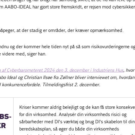
 AABO-IDEAL har gjort store fremskridt, er rejsen mod cybersikke
peger, at der stadig er områder, der kræver opmærksomhed.
 endnu og der kommer hele tiden nyt på så som risikovurderingerne og
e videre med, siger han.
n af Cyberbarometeret 2024 den 3. december i Industriens Hus
, hvor
 Ideal og Christian Ilsøe fra Zøllner bliver interviewet om, hvordan
il konkurrencefordele. Tilmeldingsfrist 2. december.
Kriser kommer aldrig belejligt og de kan få store konsekv
for din virksomhed. Analysér din virksomheds risici og
BS-
sårbarheder med DI's værktøj og brug DI's skabelon til din
ER
beredskabsplan, så øger du både din virksomheds