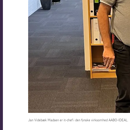
Jan Videbæk Madsen er it-chef i den fynske virksomhed AABO-IDEAL.