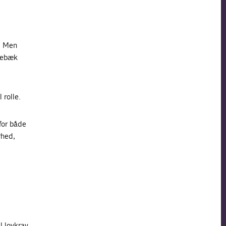
n. Men
idebæk
 rolle.
for både
rhed,
l lovkrav