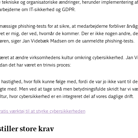
 tekniske og organisatoriske ændringer, herunder implementering af
darbejderne om IT-sikkerhed og GDPR.
lmæssige phishing-tests for at sikre, at medarbejderne forbliver årvå
. Det er mig, der ved, hvornår de kommer. Der er ikke nogen andre, d
tøren, siger Jan Videbæk Madsen om de uanmeldte phishing-tests.
 været at ændre virksomhedens kultur omkring cybersikkerhed. Jan 
an det har været en trinvis proces:
n hastighed, hvor folk kunne følge med, fordi de var jo ikke vant til de
gte med. Men ved at tage små men betydningsfulde skridt har vi vær
ltur, hvor cybersikkerhed er en integreret del af vores daglige drift.
atis værktøj til at styrke cybersikkerheden
tiller store krav