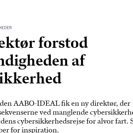
HEDER
ektør forstod
ndigheden af
sikkerhed
en AABO-IDEAL fik en ny direktør, der
nsekvenserne ved manglende cybersikkerh
ens cybersikkerhedsrejse for alvor fart. 
er for inspiration.