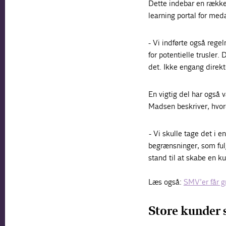
Dette indebar en række
learning portal for me
- Vi indførte også rege
for potentielle trusler
det. Ikke engang direk
En vigtig del har også
Madsen beskriver, hvord
- Vi skulle tage det i e
begrænsninger, som ful
stand til at skabe en ku
Læs også:
SMV’er får gr
Store kunder s