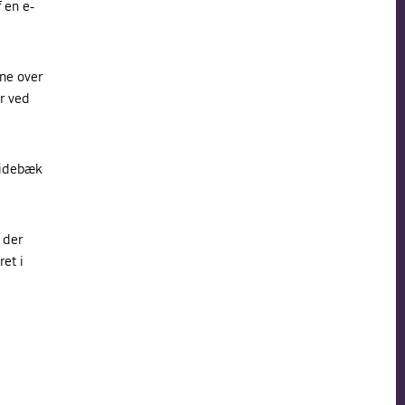
 en e-
gne over
er ved
Videbæk
 der
et i