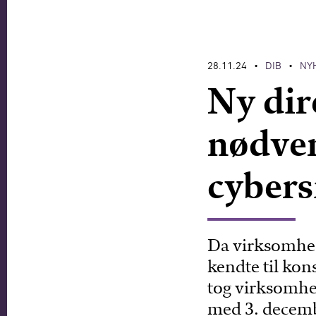
28.11.24
DIB
NY
•
•
Ny dir
nødve
cyber
Da virksomhed
kendte til ko
tog virksomhed
med 3. decemb