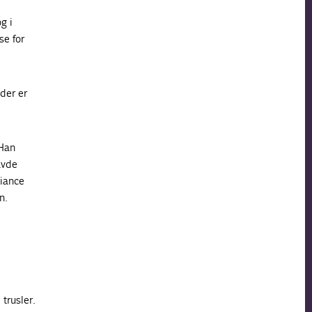
g i
se for
der er
 Han
avde
liance
n.
trusler.