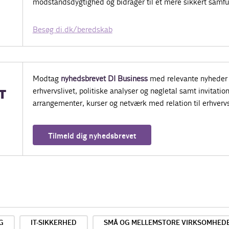
modstandsdygtighed og bidrager til et mere sikkert samf
Besøg di.dk/beredskab
Modtag
nyhedsbrevet DI Business
med relevante nyheder 
erhvervslivet, politiske analyser og nøgletal samt invitatione
T
arrangementer, kurser og netværk med relation til erhvervs
Tilmeld dig nyhedsbrevet
G
IT-SIKKERHED
SMÅ OG MELLEMSTORE VIRKSOMHED