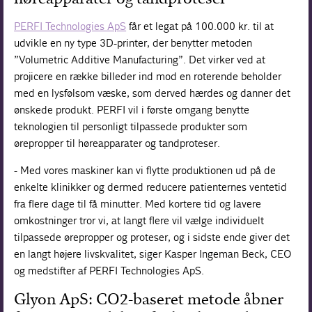
PERFI Technologies ApS
får et legat på 100.000 kr. til at
udvikle en ny type 3D-printer, der benytter metoden
”Volumetric Additive Manufacturing”. Det virker ved at
projicere en række billeder ind mod en roterende beholder
med en lysfølsom væske, som derved hærdes og danner det
ønskede produkt. PERFI vil i første omgang benytte
teknologien til personligt tilpassede produkter som
ørepropper til høreapparater og tandproteser.
- Med vores maskiner kan vi flytte produktionen ud på de
enkelte klinikker og dermed reducere patienternes ventetid
fra flere dage til få minutter. Med kortere tid og lavere
omkostninger tror vi, at langt flere vil vælge individuelt
tilpassede ørepropper og proteser, og i sidste ende giver det
en langt højere livskvalitet, siger Kasper Ingeman Beck, CEO
og medstifter af PERFI Technologies ApS.
Glyon ApS: CO2-baseret metode åbner