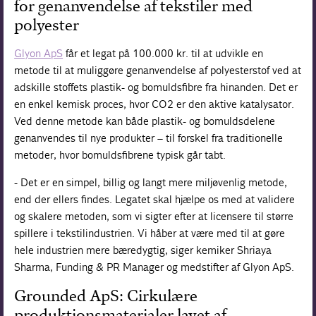
for genanvendelse af tekstiler med
polyester
Glyon ApS
får et legat på 100.000 kr. til at udvikle en
metode til at muliggøre genanvendelse af polyesterstof ved at
adskille stoffets plastik- og bomuldsfibre fra hinanden. Det er
en enkel kemisk proces, hvor CO2 er den aktive katalysator.
Ved denne metode kan både plastik- og bomuldsdelene
genanvendes til nye produkter – til forskel fra traditionelle
metoder, hvor bomuldsfibrene typisk går tabt.
- Det er en simpel, billig og langt mere miljøvenlig metode,
end der ellers findes. Legatet skal hjælpe os med at validere
og skalere metoden, som vi sigter efter at licensere til større
spillere i tekstilindustrien. Vi håber at være med til at gøre
hele industrien mere bæredygtig, siger kemiker Shriaya
Sharma, Funding & PR Manager og medstifter af Glyon ApS.
Grounded ApS: Cirkulære
produktionsmaterialer lavet af