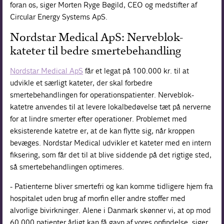
foran os, siger Morten Ryge Bøgild, CEO og medstifter af
Circular Energy Systems ApS.
Nordstar Medical ApS: Nerveblok-
kateter til bedre smertebehandling
Nordstar Medical ApS
får et legat på 100.000 kr. til at
udvikle et særligt kateter, der skal forbedre
smertebehandlingen for operationspatienter. Nerveblok-
katetre anvendes til at levere lokalbedøvelse tæt på nerverne
for at lindre smerter efter operationer. Problemet med
eksisterende katetre er, at de kan flytte sig, når kroppen
bevæges. Nordstar Medical udvikler et kateter med en intern
fiksering, som får det til at blive siddende på det rigtige sted,
så smertebehandlingen optimeres.
- Patienterne bliver smertefri og kan komme tidligere hjem fra
hospitalet uden brug af morfin eller andre stoffer med
alvorlige bivirkninger. Alene i Danmark skønner vi, at op mod
60.000 patienter årligt kan få gavn af vores opfindelse, siger