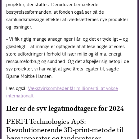
projekter, der støttes. Derudover bemærkede
bestyrelsesformanden, at fonden også ser på de
samfundsmæssige effekter af iværksætternes nye produkter
og løsninger.
- Vi fik rigtig mange ansøgninger i år, og det er tydeligt – og
glædeligt – at mange er optagede af at løse nogle af vores
store udfordringer i forhold til især miljø og klima, energi,
ressourceforbrug og sundhed. Og det afspejler sig netop i de
syv projekter, vi har valgt at give årets legater til, sagde
Bjarne Moltke Hansen.
Læs også:
Vækstvirksomheder får millioner til at vokse
internationalt
Her er de syv legatmodtagere for 2024
PERFI Technologies ApS:
Revolutionerende 3D-print-metode til
høreapparater og tandproteser