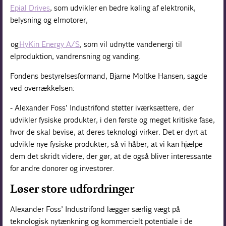
Epial Drives
, som udvikler en bedre køling af elektronik,
belysning og elmotorer,
og
HyKin Energy A/S
, som vil udnytte vandenergi til
elproduktion, vandrensning og vanding.
Fondens bestyrelsesformand, Bjarne Moltke Hansen, sagde
ved overrækkelsen:
- Alexander Foss’ Industrifond støtter iværksættere, der
udvikler fysiske produkter, i den første og meget kritiske fase,
hvor de skal bevise, at deres teknologi virker. Det er dyrt at
udvikle nye fysiske produkter, så vi håber, at vi kan hjælpe
dem det skridt videre, der gør, at de også bliver interessante
for andre donorer og investorer.
Løser store udfordringer
Alexander Foss’ Industrifond lægger særlig vægt på
teknologisk nytænkning og kommercielt potentiale i de