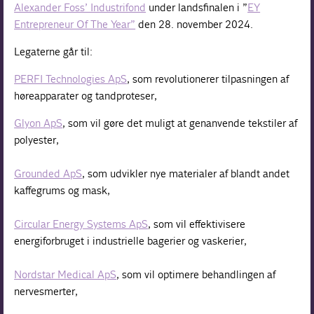
Alexander Foss’ Industrifond
under landsfinalen i ”
EY
Entrepreneur Of The Year”
den 28. november 2024.
Legaterne går til:
PERFI Technologies ApS
, som revolutionerer tilpasningen af
høreapparater og tandproteser,
Glyon ApS
, som vil gøre det muligt at genanvende tekstiler af
polyester,
Grounded ApS
, som udvikler nye materialer af blandt andet
kaffegrums og mask,
Circular Energy Systems ApS
, som vil effektivisere
energiforbruget i industrielle bagerier og vaskerier,
Nordstar Medical ApS
, som vil optimere behandlingen af
nervesmerter,