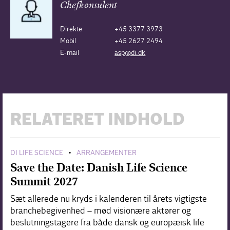
Chefkonsulent
Direkte
+45 3377 3973
Mobil
+45 2627 2494
E-mail
asp@di.dk
RELATERET INDHOLD
DI LIFE SCIENCE
ARRANGEMENTER
•
Save the Date: Danish Life Science
Summit 2027
Sæt allerede nu kryds i kalenderen til årets vigtigste
branchebegivenhed – mød visionære aktører og
beslutningstagere fra både dansk og europæisk life